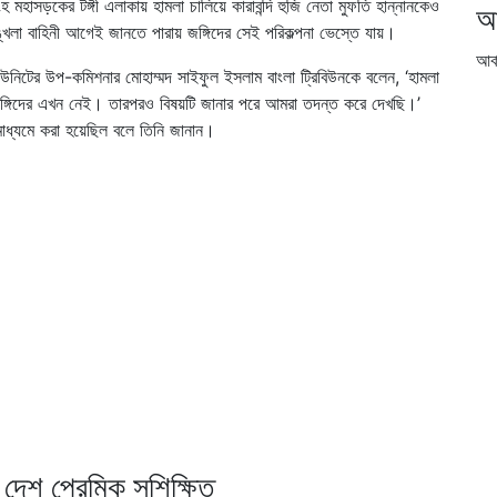
মহাসড়কের টঙ্গী এলাকায় হামলা চালিয়ে কারাবন্দি হুজি নেতা মুফতি হান্নানকেও
আ
ঙ্খলা বাহিনী আগেই জানতে পারায় জঙ্গিদের সেই পরিকল্পনা ভেস্তে যায়।
আর্
 ইউনিটের উপ-কমিশনার মোহাম্মদ সাইফুল ইসলাম বাংলা ট্রিবিউনকে বলেন, ‘হামলা
য জঙ্গিদের এখন নেই। তারপরও বিষয়টি জানার পরে আমরা তদন্ত করে দেখছি।’
ধ্যমে করা হয়েছিল বলে তিনি জানান।
দেশ প্রেমিক সুশিক্ষিত