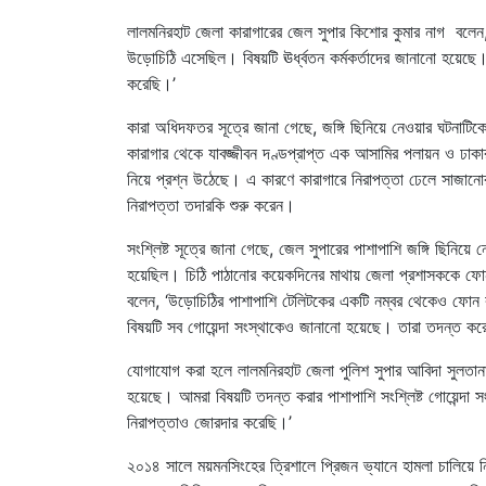
লালমনিরহাট জেলা কারাগারের জেল সুপার কিশোর কুমার নাগ বলেন
উড়োচিঠি এসেছিল। বিষয়টি ঊর্ধ্বতন কর্মকর্তাদের জানানো হয়েছে। 
করেছি।’
কারা অধিদফতর সূত্রে জানা গেছে, জঙ্গি ছিনিয়ে নেওয়ার ঘটনাটিকে 
কারাগার থেকে যাবজ্জীবন দণ্ডপ্রাপ্ত এক আসামির পলায়ন ও ঢাকার
নিয়ে প্রশ্ন উঠেছে। এ কারণে কারাগারে নিরাপত্তা ঢেলে সাজানোর জ
নিরাপত্তা তদারকি শুরু করেন।
সংশ্লিষ্ট সূত্রে জানা গেছে, জেল সুপারের পাশাপাশি জঙ্গি ছিন
হয়েছিল। চিঠি পাঠানোর কয়েকদিনের মাথায় জেলা প্রশাসককে ফো
বলেন, ‘উড়োচিঠির পাশাপাশি টেলিটকের একটি নম্বর থেকেও ফোন
বিষয়টি সব গোয়েন্দা সংস্থাকেও জানানো হয়েছে। তারা তদন্ত কর
যোগাযোগ করা হলে লালমনিরহাট জেলা পুলিশ সুপার আবিদা সুলতান
হয়েছে। আমরা বিষয়টি তদন্ত করার পাশাপাশি সংশ্লিষ্ট গোয়েন্দ
নিরাপত্তাও জোরদার করেছি।’
২০১৪ সালে ময়মনসিংহের ত্রিশালে প্রিজন ভ্যানে হামলা চালিয়ে 