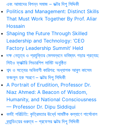
এবং আমাদের বিপন্ন সমাজ – ডক্টর দিপু সিদ্দিকী
Politics and Management: Distinct Skills
That Must Work Together By Prof. Aliar
Hossain
Shaping the Future Through Skilled
Leadership and Technology: ‘CEO
Factory Leadership Summit’ Held
দক্ষ নেতৃত্ব ও প্রযুক্তির মেলবন্ধনে ভবিষ্যৎ গড়ার প্রত্যয়:
সিইও ফ্যাক্টরি লিডারশিপ সামিট অনুষ্ঠিত
শব্দ ও সত্যের অবিনাশী কারিগর: অধ্যাপক আবুল কাসেম
ফজলুল হক স্মরণে – ডক্টর দিপু সিদ্দিকী
A Portrait of Erudition, Professor Dr.
Niaz Ahmed: A Beacon of Wisdom,
Humanity, and National Consciousness
— Professor Dr. Dipu Siddiqui
কর্মই পরিচিতি: কৃত্রিমতার ঊর্ধ্বে সামষ্টিক কল্যাণে পার্সোনাল
ব্র্যান্ডিংয়ের গুরুত্ব – প্রফেসর ডক্টর দিপু সিদ্দিকী