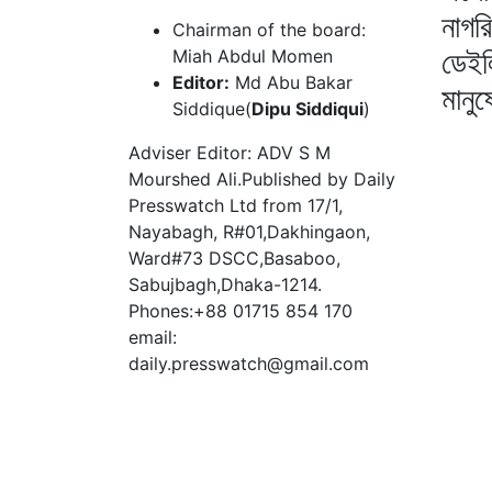
নাগর
Chairman of the board:
ডেইল
Miah Abdul Momen
Editor:
Md Abu Bakar
মানু
Siddique(
Dipu Siddiqui
)
Adviser Editor: ADV S M
Mourshed Ali.Published by Daily
Presswatch Ltd from 17/1,
Nayabagh, R#01,Dakhingaon,
Ward#73 DSCC,Basaboo,
Sabujbagh,Dhaka-1214.
Phones:+88 01715 854 170
email:
daily.presswatch@gmail.com