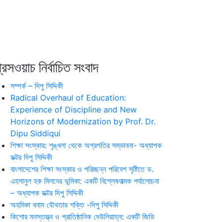
রেসওয়াচ নির্বাচিত সংবাদ
সম্পর্ক – দিপু সিদ্দিকী
Radical Overhaul of Education:
Experience of Discipline and New
Horizons of Modernization by Prof. Dr.
Dipu Siddiqui
শিক্ষা সংস্কার: শৃঙ্খলা থেকে অগ্রগতির সম্ভাবনা- অধ্যাপক
ডক্টর দিপু সিদ্দিকী
বাংলাদেশের শিক্ষা সংস্কার ও পরিচ্ছন্ন পরিবেশ সৃষ্টিতে ড.
এহসানুল হক মিলনের ভূমিকা: একটি বিশ্লেষণাত্মক পর্যালোচনা
– অধ্যাপক ডক্টর দিপু সিদ্দিকী
অহমিকা বনাম যৌথতার শক্তি -দিপু সিদ্দিকী
কিশোর মনস্তত্ত্ব ও প্রাতিষ্ঠানিক দেউলিয়াত্ব: একটি জিডি