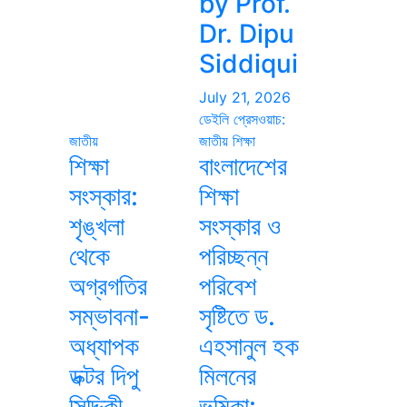
by Prof.
Dr. Dipu
Siddiqui
July 21, 2026
ডেইলি প্রেসওয়াচ:
জাতীয়
জাতীয়
শিক্ষা
শিক্ষা
বাংলাদেশের
সংস্কার:
শিক্ষা
শৃঙ্খলা
সংস্কার ও
থেকে
পরিচ্ছন্ন
অগ্রগতির
পরিবেশ
সম্ভাবনা-
সৃষ্টিতে ড.
অধ্যাপক
এহসানুল হক
ডক্টর দিপু
মিলনের
সিদ্দিকী
ভূমিকা: