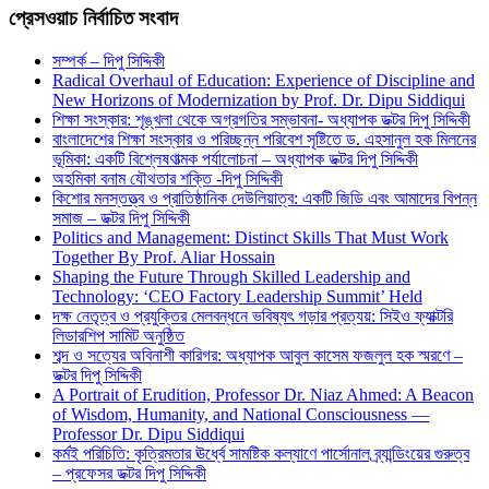
প্রেসওয়াচ নির্বাচিত সংবাদ
সম্পর্ক – দিপু সিদ্দিকী
Radical Overhaul of Education: Experience of Discipline and
New Horizons of Modernization by Prof. Dr. Dipu Siddiqui
শিক্ষা সংস্কার: শৃঙ্খলা থেকে অগ্রগতির সম্ভাবনা- অধ্যাপক ডক্টর দিপু সিদ্দিকী
বাংলাদেশের শিক্ষা সংস্কার ও পরিচ্ছন্ন পরিবেশ সৃষ্টিতে ড. এহসানুল হক মিলনের
ভূমিকা: একটি বিশ্লেষণাত্মক পর্যালোচনা – অধ্যাপক ডক্টর দিপু সিদ্দিকী
অহমিকা বনাম যৌথতার শক্তি -দিপু সিদ্দিকী
কিশোর মনস্তত্ত্ব ও প্রাতিষ্ঠানিক দেউলিয়াত্ব: একটি জিডি এবং আমাদের বিপন্ন
সমাজ – ডক্টর দিপু সিদ্দিকী
Politics and Management: Distinct Skills That Must Work
Together By Prof. Aliar Hossain
Shaping the Future Through Skilled Leadership and
Technology: ‘CEO Factory Leadership Summit’ Held
দক্ষ নেতৃত্ব ও প্রযুক্তির মেলবন্ধনে ভবিষ্যৎ গড়ার প্রত্যয়: সিইও ফ্যাক্টরি
লিডারশিপ সামিট অনুষ্ঠিত
শব্দ ও সত্যের অবিনাশী কারিগর: অধ্যাপক আবুল কাসেম ফজলুল হক স্মরণে –
ডক্টর দিপু সিদ্দিকী
A Portrait of Erudition, Professor Dr. Niaz Ahmed: A Beacon
of Wisdom, Humanity, and National Consciousness —
Professor Dr. Dipu Siddiqui
কর্মই পরিচিতি: কৃত্রিমতার ঊর্ধ্বে সামষ্টিক কল্যাণে পার্সোনাল ব্র্যান্ডিংয়ের গুরুত্ব
– প্রফেসর ডক্টর দিপু সিদ্দিকী