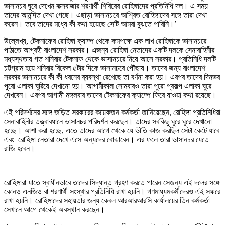
ভাসানচর ঘুরে দেখেন কক্সবাজার শরণার্থী শিবিরের রোহিঙ্গাদের প্রতিনিধি দল। এ সময়
তাদের আনন্দিত দেখা গেছে। এছাড়া ভাসানচরে আশ্রিত রোহিঙ্গাদের সঙ্গে তারা দেখা
করেন। তবে তাদের মধ্যে কী কথা হয়েছে সেটি আমরা বুঝতে পারিনি।’
উল্লেখ্য, টেকনাফের রোহিঙ্গা ক্যাম্প থেকে কমপক্ষে এক লাখ রোহিঙ্গাকে ভাসানচরে
পাঠাতে আগ্রহী বাংলাদেশ সরকার। এজন্য রোহিঙ্গা নেতাদের একটি দলকে সেনাবাহিনীর
মধ্যস্থতায় গত শনিবার টেকনাফ থেকে ভাসানচরে নিয়ে আসে সরকার। প্রতিনিধি দলটি
চট্টগ্রাম হয়ে শনিবার বিকেল ৫টার দিকে ভাসানচরে পৌঁছায়। তাদের জন্য বাংলাদেশ
সরকার ভাসানচরে কী কী ধরনের ব্যবস্থা রেখেছে তা বর্ণনা করা হয়। এরপর তাদের দিনভর
পুরো এলাকা ঘুরিয়ে দেখানো হয়। আগামীকাল সোমবারও তারা পুরো প্রকল্প এলাকা ঘুরে
দেখবেন। এরপর আগামী মঙ্গলবার তাদের টেকনাফের ক্যাম্পে ফিরে যাওয়া কথা রয়েছে।
এই পরিদর্শনের সঙ্গে জড়িত সরকারের কয়েকজন কর্মকর্তা জানিয়েছেন, রোহিঙ্গা প্রতিনিধিরা
সেনাবাহিনীর তত্ত্বাবধানে ভাসানচর পরিদর্শন করছেন। তাদের সবকিছু ঘুরে ঘুরে দেখানো
হচ্ছে। আশা করা হচ্ছে, এতে তাদের আগে থেকে যে ভীতি কাজ করছিল সেটা কেটে যাবে
এবং রোহিঙ্গা নেতারা দেখে এসে অন্যদের বোঝাবেন। এর ফলে তারা ভাসানচর যেতে
রাজি হবেন।
রোহিঙ্গারা যাতে স্বাধীনভাবে তাদের সিদ্ধান্ত গ্রহণ করতে পারেন সেজন্য এই দলের সঙ্গে
কোনও এনজিও বা শরণার্থী সংস্থার প্রতিনিধি রাখা হয়নি। গণমাধ্যমকর্মীদেরও এই সফরে
রাখা হয়নি। রোহিঙ্গাদের সহায়তার জন্য কেবল আরআরআরসি কার্যালয়ের তিন কর্মকর্তা
সেখানে আগে থেকেই অবস্থান করছেন।