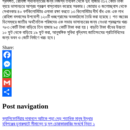
প্রসঙ্গত, রোহিঙ্গা স্থানান্তরের জন্য নিজস্ব তহবিল থেকে দুই হাজার ৩১২ কোটি টাকা
ব্যয়ে ভাসানচরে আশ্রয় প্রকল্প বাস্তবায়ন করেছে সরকার। জোয়ার ও জলোচ্ছ্বাস থেকে
সেখানকার ৪০ বর্গকিলোমিটার এলাকা রক্ষা করতে ১৩ কিলোমিটার দীর্ঘ বাঁধ এবং এক লাখ
রোহিঙ্গা বসবাসের উপযোগী ১২০টি গুচ্ছগ্রামের অবকাঠামো তৈরি করা হয়েছে। গত বছরের
ডিসেম্বরে জাতীয় অর্থনৈতিক পরিষদের এক সভায় ভাসানচরের জন্য নেওয়া প্রকল্পের খরচ
৭৮৩ কোটি টাকা বাড়িয়ে তিন হাজার ৯৫ কোটি টাকা করা হয়। বাড়তি টাকা বাঁধের উচ্চতা
১০ ফুট থেকে বাড়িয়ে ১৯ ফুট করা, আনুষঙ্গিক সুবিধা বৃদ্ধিসহ জাতিসংঘের প্রতিনিধিদের
জন্য ভবন ও জেটি নির্মাণে খরচ হবে।
Share:
Facebook
Messenger
WhatsApp
Gmail
Share
Post navigation
ক্যালিফোর্নিয়ায় দাবানলে আটকে পড়া দেড় শতাধিক মানুষ উদ্ধার
হবিগঞ্জের চুনারুঘাটে সীমান্তে দু দল চোরাকারবারির সংঘর্ষে নিহত ১