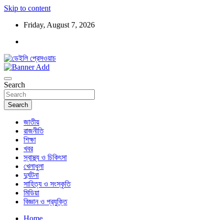
Skip to content
Friday, August 7, 2026
ডেইলি প্রেসওয়াচ মুক্তিযুদ্ধের চেতনায় উদ্বুদ্ধ মুখপত্র
ডেইলি প্রেসওয়াচ
Search
Search
জাতীয়
রাজনীতি
শিক্ষা
খবর
স্বাস্থ্য ও চিকিৎসা
খেলাধুলা
দুর্ঘটনা
সাহিত্য ও সংস্কৃতি
মিডিয়া
বিজ্ঞান ও প্রযুক্তি
Home