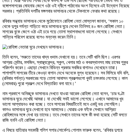
নেতা। ঘিঞ্জি শরণার্থী শিবির থেকে কমপক্ষে এক লাখ রোহিঙ্গা শরণার্থীকে মেঘনা নদী ও
বঙ্গোপসাগরের মোহনায় জেগে ওঠা ওই দ্বীপে পাঠানোর অংশ হিসেবে এই উদ্যোগ নিয়েছে
সরকার। প্রতিনিধি দলটির মঙ্গলবার ভাসানচর থেকে টেকনাফে ফেরার কথা রয়েছে।
রবিবার সন্ধ্যায় ভাসানচর থেকে মুঠোফোনে রোহিঙ্গা নেতা মোস্তফা জানান, ‘সকাল ১০
থেকে দুপুর পর্যন্ত গাড়িতে করে ভাসানচর ঘুরে দেখেন তিনিসহ ৪০ জন রোহিঙ্গা নেতা।
সাগরের বুকে জেগে ওঠা এই চরে গড়ে তোলা স্থাপনাগুলো ভালো লেগেছে। সেখানে
শান্তির পরিবেশ রয়েছে বলেও মন্তব্য করেন তিনি।
তিনি বলেন, ‘শুরুতে তাদের খাদ্য গুদাম দেখানো হয়। তবে সেটি খালি ছিল। এরপর
আশ্রয় সেন্টার, মসজিদ, স্বাস্থ্যকেন্দ্র, স্কুল, খেলার মাঠ ও কবরস্থানসহ মাছ চাষের পুকুর
পরিদর্শন করেন। এছাড়া সেখানে বিভিন্ন প্রকার সবজির বাগানও দেখেছেন তারা।
পাশাপাশি সাগরের তীরে কেওড়া বাগান দেখে অনেকে মুগ্ধ হয়েছেন। সব মিলিয়ে যদি বলি,
(রবিবার পর্যন্ত) সরকারের গড়ে তোলা আবাসন প্রকল্পগুলো খুবই চমৎকার লেগেছে। কাল
(সোমবার) পুরো প্রকল্প দেখে বিস্তারিত বলা যাবে।’
নাম প্রকাশে অনিচ্ছুক ভাসানচর দেখতে যাওয়া আরেক রোহিঙ্গা নেতা বলেন, ‘চার ঘণ্টা
ভাসানচর ঘুরে দেখেছি আমরা। যা দেখেছি সবই ভালো লেগেছে। এখানে আমাদের খুব
ভালো আপ্যায়নও করা হচ্ছে। তবে সাগরের বিষয়টিতেই মনে একটু ভয় লেগেছিল।
কালও ভাসানচর ঘুরে দেখানো হবে আমাদের। ঘোরার এক ফাঁকে সেখানে আশ্রিত
রোহিঙ্গাদের সঙ্গে দেখা হয় তাদের। তবে সেখানে তাদের সঙ্গে কী কথা হয়েছে সেটি বলতে
রাজি হননি এই রোহিঙ্গা নেতা।
এ বিষয়ে হাতিয়ার সহকারী পুলিশ সুপার (সার্কেল) গোলাম ফারুক বলেন, ‘রবিবার দুপুরে