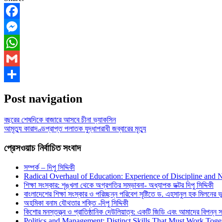
Facebook
Messenger
WhatsApp
Gmail
Share
Post navigation
বছরের শেষদিকে বাজারে আসবে চীনা ভ্যাকসিন
আমৃত্যু কারাদণ্ডপ্রাপ্ত পলাতক যুদ্ধাপরাধী জব্বারের মৃত্যু
প্রেসওয়াচ নির্বাচিত সংবাদ
সম্পর্ক – দিপু সিদ্দিকী
Radical Overhaul of Education: Experience of Discipline and 
শিক্ষা সংস্কার: শৃঙ্খলা থেকে অগ্রগতির সম্ভাবনা- অধ্যাপক ডক্টর দিপু সিদ্দিকী
বাংলাদেশের শিক্ষা সংস্কার ও পরিচ্ছন্ন পরিবেশ সৃষ্টিতে ড. এহসানুল হক মিলনের ভূম
অহমিকা বনাম যৌথতার শক্তি -দিপু সিদ্দিকী
কিশোর মনস্তত্ত্ব ও প্রাতিষ্ঠানিক দেউলিয়াত্ব: একটি জিডি এবং আমাদের বিপন্ন সমা
Politics and Management: Distinct Skills That Must Work Toge