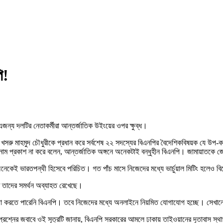
ি!
জন্য দলটির নেতাকর্মীরা আন্তর্জাতিক উইংয়ের ওপর ক্ষুব্ধ।
ীর খসরু মাহমুদ চৌধুরীকে প্রধান করে সর্বশেষ ২২ সদস্যের বিএনপির বৈদেশিকবিষয়ক যে উপ-কমি
নাম প্রকাশ না করে বলেন, আন্তর্জাতিক অঙ্গনে অনেকটাই বন্ধুহীন বিএনপি। জামায়াতকে জোট
অনেকেই ভারতপন্থী হিসেবে পরিচিত। গত পাঁচ মাসে নিজেদের মধ্যে ভার্চুয়াল মিটিং হলেও 
ি তাদের সমর্থন অব্যাহত রেখেছে।
ষা করতে পারেনি বিএনপি। তবে নিজেদের মধ্যে অনলাইনে নিয়মিত যোগাযোগ হচ্ছে। সেখানে অ
শ্নের জবাবে ওই সূত্রটি জানায়, বিএনপি সরকারের আমলে ঢাকায় তাইওয়ানের দূতাবাস স্থা