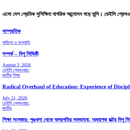
এসো দেশ প্রেমিক সুশিক্ষিত নাগরিক আন্দোলন গড়ে তুলি। ডেইলি প্রেসও
সাম্প্রতিক
সাহিত্য ও সংস্কৃতি
সম্পর্ক – দিপু সিদ্দিকী
August 3, 2026
ডেইলি প্রেসওয়াচ:
জাতীয়
শিক্ষা
Radical Overhaul of Education: Experience of Discip
July 21, 2026
ডেইলি প্রেসওয়াচ:
জাতীয়
শিক্ষা সংস্কার: শৃঙ্খলা থেকে অগ্রগতির সম্ভাবনা- অধ্যাপক ডক্টর দিপু সিদ