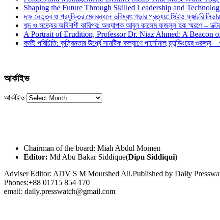
Shaping the Future Through Skilled Leadership and Technolo
দক্ষ নেতৃত্ব ও প্রযুক্তির মেলবন্ধনে ভবিষ্যৎ গড়ার প্রত্যয়: সিইও ফ্যাক্টরি লিডার
শব্দ ও সত্যের অবিনাশী কারিগর: অধ্যাপক আবুল কাসেম ফজলুল হক স্মরণে – ডক্টর দ
A Portrait of Erudition, Professor Dr. Niaz Ahmed: A Beacon
কর্মই পরিচিতি: কৃত্রিমতার ঊর্ধ্বে সামষ্টিক কল্যাণে পার্সোনাল ব্র্যান্ডিংয়ের গুরুত্ব –
আর্কাইভ
আর্কাইভ
Chairman of the board: Miah Abdul Momen
Editor:
Md Abu Bakar Siddique(
Dipu Siddiqui
)
Adviser Editor: ADV S M Mourshed Ali.Published by Daily Press
Phones:+88 01715 854 170
email: daily.presswatch@gmail.com