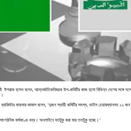
ঈশরাক হসেন বলেন, আন্তর্জাতিকবিষয়ক উপ-কমিটির কাজ হলো বিভিন্ন দেশের সঙ্গে দলের কূ
লা।
য ব্যারিস্টার কায়সার কামাল বলেন, ‘দুজন স্থায়ী কমিটির সদস্য, ভাইস চেয়ারম্যানসহ
াংগঠনিক কর্মকাণ্ড বন্ধ। অনলাইনে যতটুকু করা যায় ততটুকু হচ্ছে।’