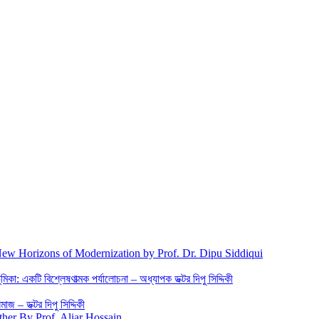
New Horizons of Modernization by Prof. Dr. Dipu Siddiqui
িকা: একটি বিশ্লেষণাত্মক পর্যালোচনা – অধ্যাপক ডক্টর দিপু সিদ্দিকী
জ – ডক্টর দিপু সিদ্দিকী
ther By Prof. Aliar Hossain