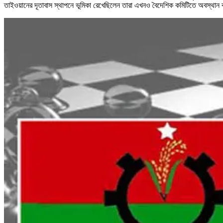
তাইওয়ানের দূতাবাস স্থাপনে ভূমিকা রেখেছিলেন তারা এখনও বৈদেশিক কমিটিতে অবস্থা