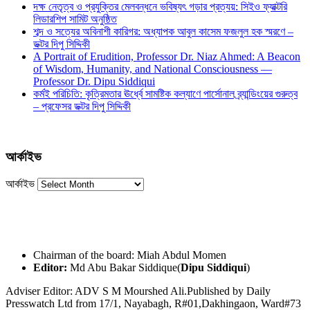
দক্ষ নেতৃত্ব ও প্রযুক্তির মেলবন্ধনে ভবিষ্যৎ গড়ার প্রত্যয়: সিইও ফ্যাক্টরি
লিডারশিপ সামিট অনুষ্ঠিত
শব্দ ও সত্যের অবিনাশী কারিগর: অধ্যাপক আবুল কাসেম ফজলুল হক স্মরণে –
ডক্টর দিপু সিদ্দিকী
A Portrait of Erudition, Professor Dr. Niaz Ahmed: A Beacon
of Wisdom, Humanity, and National Consciousness —
Professor Dr. Dipu Siddiqui
কর্মই পরিচিতি: কৃত্রিমতার ঊর্ধ্বে সামষ্টিক কল্যাণে পার্সোনাল ব্র্যান্ডিংয়ের গুরুত্ব
– প্রফেসর ডক্টর দিপু সিদ্দিকী
আর্কাইভ
আর্কাইভ
Chairman of the board: Miah Abdul Momen
Editor:
Md Abu Bakar Siddique(
Dipu Siddiqui
)
Adviser Editor: ADV S M Mourshed Ali.Published by Daily
Presswatch Ltd from 17/1, Nayabagh, R#01,Dakhingaon, Ward#73