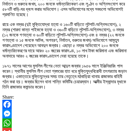
নির্যাতন ও গুরুতর জখম, ২০০ জনকে ধর্মান্তরিতকরণ এবং লুণ্ঠন ও অগ্নিসংযোগ করে
৫৮৭টি বাড়ি-ঘর ধ্বংস করার অভিযোগ। এসব অভিযোগের মধ্যে সবগুলো অভিযোগই
প্রমাণিত হয়েছে।
রায়ে এক নম্বর (দুই মুক্তিযোদ্ধা হত্যা ও ১৬০টি বাড়িতে লুটপাট-অগ্নিসংযোগ), ২
নম্বর (শারদা কান্ত পাইককে হত্যা ও ৩৬০টি বাড়িতে লুটপাট-অগ্নিসংযোগ), ৩ নম্বর
(১২ জনকে গণহত্যা ও ৬০টি বাড়িতে লুটপাট-অগ্নিসংযোগ) এবং ৪ নম্বর (২২ জনকে
গণহত্যা ও ১৫ জনকে আটক, অপহরণ, নির্যাতন, গুরুতর জখম) অভিযোগে আমৃত্যু
কারাদণ্ডাদেশ পেয়েছেন আবদুল জব্বার। এছাড়া ৫ নম্বর অভিযোগে ২০০ জনকে
ধর্মান্তরিতকরণের দায়ে আরও ২০ বছরের কারাদণ্ড, ১০ লাখ টাকা জরিমানা এবং জরিমানা
অনাদায়ে আরও ২ বছরের কারাদণ্ডাদেশ দেয়া হয়েছে তাকে।
১৯৭১ সালের আগের মুসলিম লীগের নেতা আব্দুল জব্বার ১৯৫৬ সালে ইঞ্জিনিয়ারিং পাস
করেন। স্থানীয় মুসলিম লীগ নেতা শ্বশুরের হাত ধরে মুক্তিযুদ্ধবিরোধী তৎপরতায় জড়ান
জব্বার। একাত্তরে মুক্তিযুদ্ধের সময় তার নেতৃত্বে মঠবাড়িয়া থানায় রাজাকার বাহিনী
গঠন করা হয়। জব্বার ছিলেন থানা শান্তি কমিটির চেয়ারম্যান। আত্মীয় ইস্কান্দার মৃধাকে
তিনি রাজাকার কমান্ডার করেন।
Share:
Facebook
Messenger