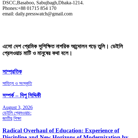
DSCC,Basaboo, Sabujbagh,Dhaka-1214.
Phones:+88 01715 854 170
email: daily.presswatch@gmail.com
এসো দেশ প্রেমিক সুশিক্ষিত নাগরিক আন্দোলন গড়ে তুলি। ডেইলি
প্রেসওয়াচ মাটি ও মানুষের কথা বলে।
সাম্প্রতিক
সাহিত্য ও সংস্কৃতি
সম্পর্ক – দিপু সিদ্দিকী
August 3, 2026
ডেইলি প্রেসওয়াচ:
জাতীয়
শিক্ষা
Radical Overhaul of Education: Experience of
Discipline and New Horizons of Modernization by