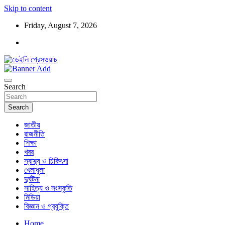
Skip to content
Friday, August 7, 2026
ডেইলি প্রেসওয়াচ মুক্তিযুদ্ধের চেতনায় উদ্বুদ্ধ মুখপত্র
ডেইলি প্রেসওয়াচ
Search
Search
জাতীয়
রাজনীতি
শিক্ষা
খবর
স্বাস্থ্য ও চিকিৎসা
খেলাধুলা
দুর্ঘটনা
সাহিত্য ও সংস্কৃতি
মিডিয়া
বিজ্ঞান ও প্রযুক্তি
Home