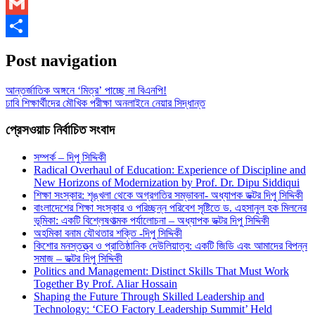
WhatsApp
Gmail
Share
Post navigation
আন্তর্জাতিক অঙ্গনে ‘মিত্র’ পাচ্ছে না বিএনপি!
ঢাবি শিক্ষার্থীদের মৌখিক পরীক্ষা অনলাইনে নেয়ার সিদ্ধান্ত
প্রেসওয়াচ নির্বাচিত সংবাদ
সম্পর্ক – দিপু সিদ্দিকী
Radical Overhaul of Education: Experience of Discipline and
New Horizons of Modernization by Prof. Dr. Dipu Siddiqui
শিক্ষা সংস্কার: শৃঙ্খলা থেকে অগ্রগতির সম্ভাবনা- অধ্যাপক ডক্টর দিপু সিদ্দিকী
বাংলাদেশের শিক্ষা সংস্কার ও পরিচ্ছন্ন পরিবেশ সৃষ্টিতে ড. এহসানুল হক মিলনের
ভূমিকা: একটি বিশ্লেষণাত্মক পর্যালোচনা – অধ্যাপক ডক্টর দিপু সিদ্দিকী
অহমিকা বনাম যৌথতার শক্তি -দিপু সিদ্দিকী
কিশোর মনস্তত্ত্ব ও প্রাতিষ্ঠানিক দেউলিয়াত্ব: একটি জিডি এবং আমাদের বিপন্ন
সমাজ – ডক্টর দিপু সিদ্দিকী
Politics and Management: Distinct Skills That Must Work
Together By Prof. Aliar Hossain
Shaping the Future Through Skilled Leadership and
Technology: ‘CEO Factory Leadership Summit’ Held