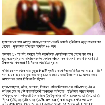
যুদ্ধাপরাধের দায়ে আমৃত্যু কারাদণ্ডপ্রাপ্ত ফেরারি আসামি ইঞ্জিনিয়ার আব্দুল জব্বার মারা
গেছেন। মৃত্যুকালে তার বয়স হয়েছিল ৮৮ বছর।
মঙ্গলবার (১৮ আগস্ট) সকালে তিনি আমেরিকার ফ্লোরিডায় তার মেয়ের মারা যান।
মৃত্যুদণ্ডপ্রাপ্ত এ আসামি এতদিন সেখানে আত্মগোপনে ছিলেন। তার বাড়ি মঠবাড়িয়া
উপজেলার সাপলেজা ইউনিয়নের খেতাচিড়া গ্রামে।
পারিবারের পক্ষ থেকে তার মৃত্যুর বিষয়টি স্থানীয় সাংবাদিকদের নিশ্চিত করা হয়েছে। তিনি
বেশ কয়েক বছর ধরে ক্যানসার আক্রান্ত অবস্থায় আমেরিকায় তার বড় মেয়ের বাসায়
আত্মগোপনে থেকে চিকিৎসাধীন ছিলেন।
হত্যা-গণহত্যা, আটক, অপহরণ, নির্যাতন, ধর্মান্তরিতকরণ এবং বাড়ি-ঘরে লুণ্ঠন ও
অগ্নিসংযোগের ৫টি মানবতাবিরোধী অপরাধের অভিযোগে ইঞ্জিনিয়ার আব্দুল জব্বার
অভিযুক্ত হন। আন্তর্জাতিক অপরাধ (ট্রাইব্যুনাল) আইন-১৯৭৩ এর ৩(২)/এ, ৩(২)/
সি, ৩(২)/ডি, ৩(২)/জি ও ৩(২)/এইচ এবং ২০(২) ধারা অনুসারে গঠন করা এসব
অভিযোগের মধ্যে রয়েছে ৩৬ জনকে হত্যা-গণহত্যা, ১৫ জনকে আটক, অপহরণ,