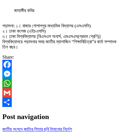
জাহাঙ্গীর কবির
পড়াশুনা: ১। বাজার গোপালপুর মাধ্যমিক বিদ্যালয় (এসএসসি)
২। ঢাকা কলেজ (এইচএসসি)
৩। ঢাকা বিশ্ববিদ্যালয় [বিএসএস অনার্স, এমএসএস(প্রথম শ্রেণি)]
বিশ্ববিদ্যালয়ে পড়াশুনার সময় জাতীয় ম্যাগাজিন “শিক্ষাবিচিত্রা”র বার্তা সম্পাদক
তিন বছর।
Share:
Facebook
Messenger
WhatsApp
Gmail
Share
Post navigation
জাতীয় সংসদে জাতির পিতার ছবি টানানোর নির্দেশ