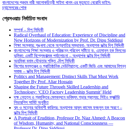
বাংলাদেশের প্রথম নারী আলোকচিত্রী সাইদা খানম এর মৃত্যুতে বেরােবি ভাইস-
চ্যান্সেলরের শোক
প্রেসওয়াচ নির্বাচিত সংবাদ
সম্পর্ক – দিপু সিদ্দিকী
Radical Overhaul of Education: Experience of Discipline and
New Horizons of Modernization by Prof. Dr. Dipu Siddiqui
শিক্ষা সংস্কার: শৃঙ্খলা থেকে অগ্রগতির সম্ভাবনা- অধ্যাপক ডক্টর দিপু সিদ্দিকী
বাংলাদেশের শিক্ষা সংস্কার ও পরিচ্ছন্ন পরিবেশ সৃষ্টিতে ড. এহসানুল হক মিলনের
ভূমিকা: একটি বিশ্লেষণাত্মক পর্যালোচনা – অধ্যাপক ডক্টর দিপু সিদ্দিকী
অহমিকা বনাম যৌথতার শক্তি -দিপু সিদ্দিকী
কিশোর মনস্তত্ত্ব ও প্রাতিষ্ঠানিক দেউলিয়াত্ব: একটি জিডি এবং আমাদের বিপন্ন
সমাজ – ডক্টর দিপু সিদ্দিকী
Politics and Management: Distinct Skills That Must Work
Together By Prof. Aliar Hossain
Shaping the Future Through Skilled Leadership and
Technology: ‘CEO Factory Leadership Summit’ Held
দক্ষ নেতৃত্ব ও প্রযুক্তির মেলবন্ধনে ভবিষ্যৎ গড়ার প্রত্যয়: সিইও ফ্যাক্টরি
লিডারশিপ সামিট অনুষ্ঠিত
শব্দ ও সত্যের অবিনাশী কারিগর: অধ্যাপক আবুল কাসেম ফজলুল হক স্মরণে –
ডক্টর দিপু সিদ্দিকী
A Portrait of Erudition, Professor Dr. Niaz Ahmed: A Beacon
of Wisdom, Humanity, and National Consciousness —
Professor Dr. Dipu Siddiqui