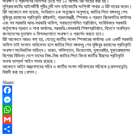
সংরক্ষণ ও প্রদর্শনের নির্দেশনা চেয়ে গত ১২ আগস্ট রিট দায়ের করা হয়।
সুপ্রিমকোর্টের আইনজীবী সুবীর নন্দী দাস হাইকোর্টের সংশ্লিষ্ট শাখায় এ রিট দায়ের করেন।
রিট আবেদনে বলা হয়েছে, সংবিধানে ৪ক অনুচ্ছেদ অনুসারে, জাতির পিতা বঙ্গবন্ধু শেখ
মুজিবুর রহমানের প্রতিকৃতি রাষ্ট্রপতি, প্রধানমন্ত্রী, স্পিকার ও প্রধান বিচারপতির কার্যালয়
এবং সব সরকারি আধা-সরকারি অফিস, স্বায়ত্তশাসিত প্রতিষ্ঠান, সংবিধিবদ্ধ সরকারি
কর্তৃপক্ষের প্রধান ও শাখা কার্যালয়, সরকারি-বেসরকারি শিক্ষাপ্রতিষ্ঠান, বিদেশে অবস্থিত
বাংলাদেশের দূতাবাস ও মিশনগুলোতে সংরক্ষণ ও প্রদর্শন করতে হবে।
রিট আবেদনে আরও বলা হয়, যেহেতু জাতীয় সংসদ স্পিকারের কার্যালয় এবং একটি সরকারি
অফিস তাই সংসদে অধিবেশন হলে জাতির পিতা বঙ্গবন্ধু শেখ মুজিবুর রহমানের প্রতিকৃতি
সংরক্ষণ সাংবিধানিক দায়িত্ব। ভারত, পাকিস্তান, ভিয়েতনাম, যুক্তরাষ্ট্র, যুক্তরাজ্যসহ
বিশ্বের বিভিন্ন দেশে তাদের নিজ-নিজ জাতির পিতা কিংবা জাতীয় বীরদের প্রতিকৃতি
অথবা ভাস্কর্য আইন সভায় রয়েছে।
আবেদনে আইন মন্ত্রণালযের সচিব ও জাতীয় সংসদ সচিবালয়ের সচিবকে (রেসপনডেন্ট)
বিবাদী করা হয়।বাসস।
Share:
Facebook
Messenger
WhatsApp
Gmail