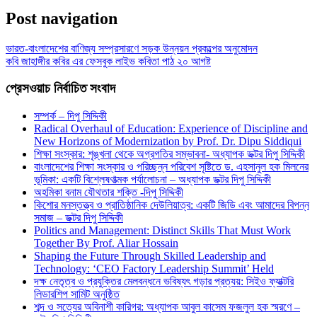
Share
Post navigation
ভারত-বাংলাদেশের বাণিজ্য সম্প্রসারণে সড়ক উন্নয়ন প্রকল্পের অনুমোদন
কবি জাহাঙ্গীর কবির এর ফেসবুক লাইভ কবিতা পাঠ ২০ আগষ্ট
প্রেসওয়াচ নির্বাচিত সংবাদ
সম্পর্ক – দিপু সিদ্দিকী
Radical Overhaul of Education: Experience of Discipline and
New Horizons of Modernization by Prof. Dr. Dipu Siddiqui
শিক্ষা সংস্কার: শৃঙ্খলা থেকে অগ্রগতির সম্ভাবনা- অধ্যাপক ডক্টর দিপু সিদ্দিকী
বাংলাদেশের শিক্ষা সংস্কার ও পরিচ্ছন্ন পরিবেশ সৃষ্টিতে ড. এহসানুল হক মিলনের
ভূমিকা: একটি বিশ্লেষণাত্মক পর্যালোচনা – অধ্যাপক ডক্টর দিপু সিদ্দিকী
অহমিকা বনাম যৌথতার শক্তি -দিপু সিদ্দিকী
কিশোর মনস্তত্ত্ব ও প্রাতিষ্ঠানিক দেউলিয়াত্ব: একটি জিডি এবং আমাদের বিপন্ন
সমাজ – ডক্টর দিপু সিদ্দিকী
Politics and Management: Distinct Skills That Must Work
Together By Prof. Aliar Hossain
Shaping the Future Through Skilled Leadership and
Technology: ‘CEO Factory Leadership Summit’ Held
দক্ষ নেতৃত্ব ও প্রযুক্তির মেলবন্ধনে ভবিষ্যৎ গড়ার প্রত্যয়: সিইও ফ্যাক্টরি
লিডারশিপ সামিট অনুষ্ঠিত
শব্দ ও সত্যের অবিনাশী কারিগর: অধ্যাপক আবুল কাসেম ফজলুল হক স্মরণে –