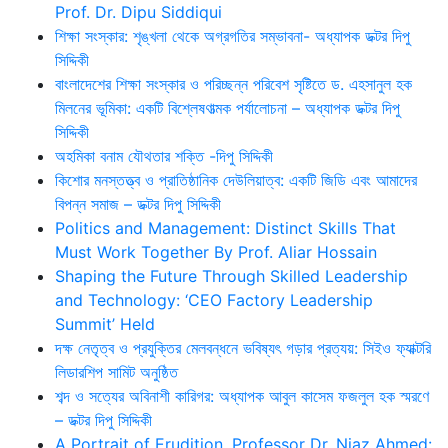
Prof. Dr. Dipu Siddiqui
শিক্ষা সংস্কার: শৃঙ্খলা থেকে অগ্রগতির সম্ভাবনা- অধ্যাপক ডক্টর দিপু
সিদ্দিকী
বাংলাদেশের শিক্ষা সংস্কার ও পরিচ্ছন্ন পরিবেশ সৃষ্টিতে ড. এহসানুল হক
মিলনের ভূমিকা: একটি বিশ্লেষণাত্মক পর্যালোচনা – অধ্যাপক ডক্টর দিপু
সিদ্দিকী
অহমিকা বনাম যৌথতার শক্তি -দিপু সিদ্দিকী
কিশোর মনস্তত্ত্ব ও প্রাতিষ্ঠানিক দেউলিয়াত্ব: একটি জিডি এবং আমাদের
বিপন্ন সমাজ – ডক্টর দিপু সিদ্দিকী
Politics and Management: Distinct Skills That
Must Work Together By Prof. Aliar Hossain
Shaping the Future Through Skilled Leadership
and Technology: ‘CEO Factory Leadership
Summit’ Held
দক্ষ নেতৃত্ব ও প্রযুক্তির মেলবন্ধনে ভবিষ্যৎ গড়ার প্রত্যয়: সিইও ফ্যাক্টরি
লিডারশিপ সামিট অনুষ্ঠিত
শব্দ ও সত্যের অবিনাশী কারিগর: অধ্যাপক আবুল কাসেম ফজলুল হক স্মরণে
– ডক্টর দিপু সিদ্দিকী
A Portrait of Erudition, Professor Dr. Niaz Ahmed: