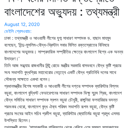
বাংলাদেশের অভ্যুদয় : তথ্যমন্ত্রী
August 12, 2020
ডেইলি প্রেসওয়াচ:
ঢাকা : তথ্যমন্ত্রী ও আওয়ামী লীগের যুগ্ম সাধারণ সম্পাদক ড. হাছান মাহমুদ
বলেছেন, ‘হিন্দু-মুসলিম-বৌদ্ধ-খ্রিস্টান সবার মিলিত রক্তস্রোতের বিনিময়ে
বাংলাদেশের অভ্যুদয়। সাম্প্রদায়িক সম্প্রীতির ক্ষেত্রে বাংলাদেশ বিশ্বে এক অনন্য
উদাহরণ।’
তিনি আজ সন্ধ্যায় রাজধানীর মিন্টু রোডে মন্ত্রীর সরকারি বাসভবনে বৌদ্ধ কৃষ্টি প্রচার
সংঘ সভাপতি বুদ্ধপ্রিয় মহাথেরোর নেতৃত্বে একটি বৌদ্ধ প্রতিনিধি দলের সাথে
সৌজন্য সাক্ষাতে একথা বলেন।
প্রধানমন্ত্রীর বিশেষ সহকারী ও আওয়ামী লীগের দপ্তর সম্পাদক ব্যারিস্টার বিপ্লব
বড়ুয়া, বাংলাদেশ বুদ্ধিস্ট ফেডারেশনের সাধারণ সম্পাদক ভিক্ষু সুনন্দ প্রিয়, বাংলাদেশ
বৌদ্ধ সমিতির সাধারণ সম্পাদক স্বপন বড়ুয়া চৌধুরী, রাঙ্গুনিয়া ফলহারিয়ার ভদন্ত
শরনংকর থেরো, বাংলাদেশ বুদ্ধ ঐক্য পরিষদ সভাপতি রূপম বড়ুয়া, বৌদ্ধ কৃষ্টি
প্রচার সংঘের আইন সচিব প্রদীপ বড়ুয়া, ব্যারিস্টার জ্যোতির্ময় বড়ুয়া প্রমুখ এসময়
উপস্থিত ছিলেন।
তথ্যমন্ত্রী বলেন, ‘সাম্প্রদায়িক পাকিস্তান থেকে বেরিয়ে এসে সমস্ত সম্প্রদায়ের