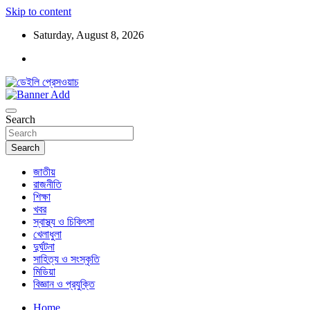
Skip to content
Saturday, August 8, 2026
ডেইলি প্রেসওয়াচ মুক্তিযুদ্ধের চেতনায় উদ্বুদ্ধ মুখপত্র
ডেইলি প্রেসওয়াচ
Search
Search
জাতীয়
রাজনীতি
শিক্ষা
খবর
স্বাস্থ্য ও চিকিৎসা
খেলাধুলা
দুর্ঘটনা
সাহিত্য ও সংস্কৃতি
মিডিয়া
বিজ্ঞান ও প্রযুক্তি
Home