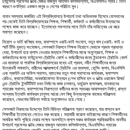
চ্যান্সেলর প্রফেসর ডক্টর মেজর নাজমুল আহসান কলিমউল্লাহ, বিএনসিসিও স্যার। তিনি
বহুগুণে গুণান্বিত একজন মানুষ ও দেশের পরিচিত মুখ।
নানান সমস্যায় জর্জরিত এই বিশ্ববিদ্যালয়ে উপাচার্য তথা অভিভাবক হিসেবে যোগদানের
পর থেকেই তিনি বিশ্ববিদ্যালয়ের শিক্ষক, শিক্ষার্থী, কর্মকর্তা ও কর্মচারীদের উন্নয়নের
লক্ষ্যে কাজ করে যাচ্ছেন। ইতোমধ্যে সফলতার সাথে তিনি তাঁর দায়িত্বের ৩য় বছর
সমাপ্ত করেছেন।
নিয়োগ ও ভর্তি বাণিজ্য বন্ধ, ক্যাম্পাসে ওয়াই-ফাই সংযোগ, নতুন বাস (ওয়াই- ফাই ও
স্মার্ট টিভি যুক্ত) সংযোজন, সেশনজট নিরসনে শিক্ষক নিয়োগে মেধাকে প্রথম প্রাধান্য
দেয়া, উপাচার্য হয়ে ক্লাস নেওয়ার মাধ্যমে শিক্ষার্থীদের মাঝে অনুপ্রেরণা, শিক্ষক ও
কর্মকর্তাদের জন্য ফাউন্ডেশন ট্রেইনিং কোর্স ও কর্মচারীদের জন্য ইন্ডাকশন ট্রেইনিং কোর্স
এর ব্যবস্থা যা পাবলিক বিশ্ববিদ্যালয়ের মধ্যে এই প্রথম, নবীন শিক্ষার্থীদের জন্য
উদ্বোধনী সমাবর্তন, নারীদের আত্মরক্ষার্থে ট্রেইনিং এর ব্যবস্থা, ফেন্সিং ক্লাব, বিএনসিসি
এবং স্কাউট এর অফিস স্থাপন, ব্যাংকের নতুন শাখা স্থাপনের কার্যক্রম, ক্যাম্পাস
রেডিও, ক্যাফেটেরিয়া, অবকাঠামোগত উন্নয়ন (শেখ হাসিনা হল ও ডক্টর ওয়াজেদ রিসার্চ
এন্ড ট্রেইনিং ইন্সটিটিউট ভবন নির্মাণের কাজ চলমান), ভার্চুয়াল ক্লাসরুম, যানবাহনের
গ্যারেজ স্থাপন, ক্যাম্পাসের নিরাপত্তা কর্মীদের জন্য স্বতন্ত্র আবাসস্থল নির্মাণ, রাস্তা
সংস্কার ইত্যাদি কার্যক্রম চালুসহ আরো বেশ কিছু উন্নয়নমূলক কাজের পরিকল্পনা
করেছেন, যেগুলোর বিভিন্ন পর্যায়ে অনুমোদনও হয়ে গেছে।
সেশনজট নিরসনের উদ্দেশ্যে তিনি বিভিন্ন পরিকল্পনা গ্রহণ করেছেন, যার বাস্তব রূপ
শিক্ষার্থীরা ইতোমধ্যে পেতেও শুরু করেছে। মহামারী করোনা ভাইরাসের কারণে শিক্ষার্থীদের
সাময়িক ক্ষতি পুষিয়ে দেয়ার লক্ষ্যে অনলাইনে ক্লাশ শুরুর কার্যক্রম প্রক্রিয়াধীন৷ মাননীয়
উপাচার্য প্রফেসর ডক্টর মেজর নাজমুল আহসান কলিমউল্লাহ, বিএনসিসিও স্যারের