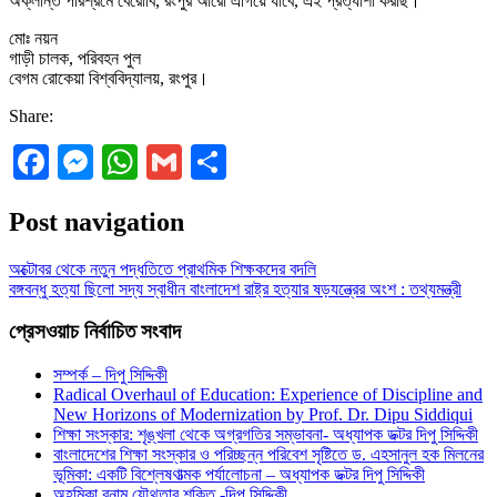
অক্লান্ত পরিশ্রমে বেরোবি, রংপুর আরো এগিয়ে যাবে, এই প্রত্যাশা করছি।
মোঃ নয়ন
গাড়ী চালক, পরিবহন পুল
বেগম রোকেয়া বিশ্ববিদ্যালয়, রংপুর।
Share:
Facebook
Messenger
WhatsApp
Gmail
Share
Post navigation
অক্টোবর থেকে নতুন পদ্ধতিতে প্রাথমিক শিক্ষকদের বদলি
বঙ্গবন্ধু হত্যা ছিলো সদ্য স্বাধীন বাংলাদেশ রাষ্ট্র হত্যার ষড়যন্ত্রের অংশ : তথ্যমন্ত্রী
প্রেসওয়াচ নির্বাচিত সংবাদ
সম্পর্ক – দিপু সিদ্দিকী
Radical Overhaul of Education: Experience of Discipline and
New Horizons of Modernization by Prof. Dr. Dipu Siddiqui
শিক্ষা সংস্কার: শৃঙ্খলা থেকে অগ্রগতির সম্ভাবনা- অধ্যাপক ডক্টর দিপু সিদ্দিকী
বাংলাদেশের শিক্ষা সংস্কার ও পরিচ্ছন্ন পরিবেশ সৃষ্টিতে ড. এহসানুল হক মিলনের
ভূমিকা: একটি বিশ্লেষণাত্মক পর্যালোচনা – অধ্যাপক ডক্টর দিপু সিদ্দিকী
অহমিকা বনাম যৌথতার শক্তি -দিপু সিদ্দিকী