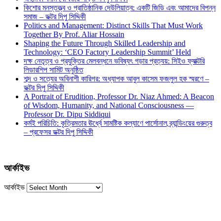
কিশোর মনস্তত্ত্ব ও প্রাতিষ্ঠানিক দেউলিয়াত্ব: একটি জিডি এবং আমাদের বিপন্ন
সমাজ – ডক্টর দিপু সিদ্দিকী
Politics and Management: Distinct Skills That Must Work
Together By Prof. Aliar Hossain
Shaping the Future Through Skilled Leadership and
Technology: ‘CEO Factory Leadership Summit’ Held
দক্ষ নেতৃত্ব ও প্রযুক্তির মেলবন্ধনে ভবিষ্যৎ গড়ার প্রত্যয়: সিইও ফ্যাক্টরি
লিডারশিপ সামিট অনুষ্ঠিত
শব্দ ও সত্যের অবিনাশী কারিগর: অধ্যাপক আবুল কাসেম ফজলুল হক স্মরণে –
ডক্টর দিপু সিদ্দিকী
A Portrait of Erudition, Professor Dr. Niaz Ahmed: A Beacon
of Wisdom, Humanity, and National Consciousness —
Professor Dr. Dipu Siddiqui
কর্মই পরিচিতি: কৃত্রিমতার ঊর্ধ্বে সামষ্টিক কল্যাণে পার্সোনাল ব্র্যান্ডিংয়ের গুরুত্ব
– প্রফেসর ডক্টর দিপু সিদ্দিকী
আর্কাইভ
আর্কাইভ