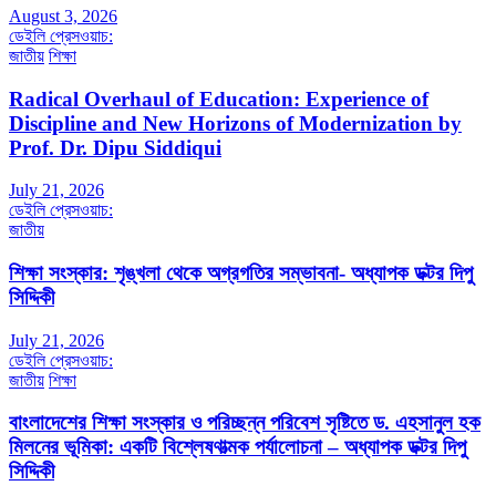
August 3, 2026
ডেইলি প্রেসওয়াচ:
জাতীয়
শিক্ষা
Radical Overhaul of Education: Experience of
Discipline and New Horizons of Modernization by
Prof. Dr. Dipu Siddiqui
July 21, 2026
ডেইলি প্রেসওয়াচ:
জাতীয়
শিক্ষা সংস্কার: শৃঙ্খলা থেকে অগ্রগতির সম্ভাবনা- অধ্যাপক ডক্টর দিপু
সিদ্দিকী
July 21, 2026
ডেইলি প্রেসওয়াচ:
জাতীয়
শিক্ষা
বাংলাদেশের শিক্ষা সংস্কার ও পরিচ্ছন্ন পরিবেশ সৃষ্টিতে ড. এহসানুল হক
মিলনের ভূমিকা: একটি বিশ্লেষণাত্মক পর্যালোচনা – অধ্যাপক ডক্টর দিপু
সিদ্দিকী