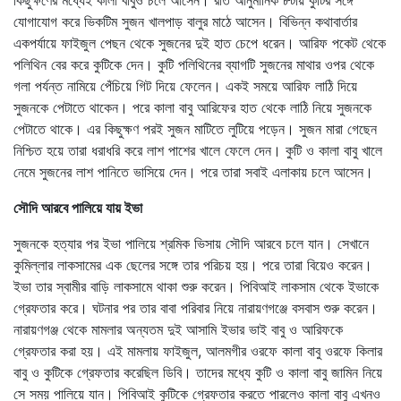
কিছুক্ষণের মধ্যেই কালা বাবুও চলে আসেন। রাত আনুমানিক ৮টায় কুটির সঙ্গে
যোগাযোগ করে ভিকটিম সুজন খালপাড় বালুর মাঠে আসেন। বিভিন্ন কথাবার্তার
একপর্যায়ে ফাইজুল পেছন থেকে সুজনের দুই হাত চেপে ধরেন। আরিফ পকেট থেকে
পলিথিন বের করে কুটিকে দেন। কুটি পলিথিনের ব্যাগটি সুজনের মাথার ওপর থেকে
গলা পর্যন্ত নামিয়ে পেঁচিয়ে গিট দিয়ে ফেলেন। একই সময়ে আরিফ লাঠি দিয়ে
সুজনকে পেটাতে থাকেন। পরে কালা বাবু আরিফের হাত থেকে লাঠি নিয়ে সুজনকে
পেটাতে থাকে। এর কিছুক্ষণ পরই সুজন মাটিতে লুটিয়ে পড়েন। সুজন মারা গেছেন
নিশ্চিত হয়ে তারা ধরাধরি করে লাশ পাশের খালে ফেলে দেন। কুটি ও কালা বাবু খালে
নেমে সুজনের লাশ পানিতে ভাসিয়ে দেন। পরে তারা সবাই এলাকায় চলে আসেন।
সৌদি আরবে পালিয়ে যায় ইভা
সুজনকে হত্যার পর ইভা পালিয়ে শ্রমিক ভিসায় সৌদি আরবে চলে যান। সেখানে
কুমিল্লার লাকসামের এক ছেলের সঙ্গে তার পরিচয় হয়। পরে তারা বিয়েও করেন।
ইভা তার স্বামীর বাড়ি লাকসামে থাকা শুরু করেন। পিবিআই লাকসাম থেকে ইভাকে
গ্রেফতার করে। ঘটনার পর তার বাবা পরিবার নিয়ে নারায়ণগঞ্জে বসবাস শুরু করেন।
নারায়ণগঞ্জ থেকে মামলার অন্যতম দুই আসামি ইভার ভাই বাবু ও আরিফকে
গ্রেফতার করা হয়। এই মামলায় ফাইজুল, আলমগীর ওরফে কালা বাবু ওরফে কিলার
বাবু ও কুটিকে গ্রেফতার করেছিল ডিবি। তাদের মধ্যে কুটি ও কালা বাবু জামিন নিয়ে
সে সময় পালিয়ে যান। পিবিআই কুটিকে গ্রেফতার করতে পারলেও কালা বাবু এখনও