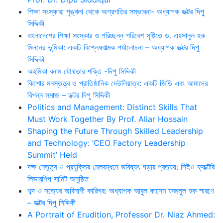
শিক্ষা সংস্কার: শৃঙ্খলা থেকে অগ্রগতির সম্ভাবনা- অধ্যাপক ডক্টর দিপু
সিদ্দিকী
বাংলাদেশের শিক্ষা সংস্কার ও পরিচ্ছন্ন পরিবেশ সৃষ্টিতে ড. এহসানুল হক
মিলনের ভূমিকা: একটি বিশ্লেষণাত্মক পর্যালোচনা – অধ্যাপক ডক্টর দিপু
সিদ্দিকী
অহমিকা বনাম যৌথতার শক্তি -দিপু সিদ্দিকী
কিশোর মনস্তত্ত্ব ও প্রাতিষ্ঠানিক দেউলিয়াত্ব: একটি জিডি এবং আমাদের
বিপন্ন সমাজ – ডক্টর দিপু সিদ্দিকী
Politics and Management: Distinct Skills That
Must Work Together By Prof. Aliar Hossain
Shaping the Future Through Skilled Leadership
and Technology: ‘CEO Factory Leadership
Summit’ Held
দক্ষ নেতৃত্ব ও প্রযুক্তির মেলবন্ধনে ভবিষ্যৎ গড়ার প্রত্যয়: সিইও ফ্যাক্টরি
লিডারশিপ সামিট অনুষ্ঠিত
শব্দ ও সত্যের অবিনাশী কারিগর: অধ্যাপক আবুল কাসেম ফজলুল হক স্মরণে
– ডক্টর দিপু সিদ্দিকী
A Portrait of Erudition, Professor Dr. Niaz Ahmed: