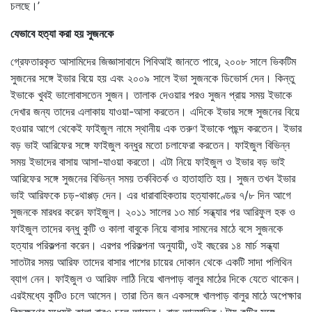
চলছে।’
যেভাবে হত্যা করা হয় সুজনকে
গ্রেফতারকৃত আসামিদের জিজ্ঞাসাবাদে পিবিআই জানতে পারে, ২০০৮ সালে ভিকটিম
সুজনের সঙ্গে ইভার বিয়ে হয় এবং ২০০৯ সালে ইভা সুজনকে ডিভোর্স দেন। কিন্তু
ইভাকে খুবই ভালোবাসতেন সুজন। তালাক দেওয়ার পরও সুজন প্রায় সময় ইভাকে
দেখার জন্য তাদের এলাকায় যাওয়া-আসা করতেন। এদিকে ইভার সঙ্গে সুজনের বিয়ে
হওয়ার আগে থেকেই ফাইজুল নামে স্থানীয় এক তরুণ ইভাকে পছন্দ করতেন। ইভার
বড় ভাই আরিফের সঙ্গে ফাইজুল বন্ধুর মতো চলাফেরা করতেন। ফাইজুল বিভিন্ন
সময় ইভাদের বাসায় আসা-যাওয়া করতো। এটা নিয়ে ফাইজুল ও ইভার বড় ভাই
আরিফের সঙ্গে সুজনের বিভিন্ন সময় তর্কবিতর্ক ও হাতাহাতি হয়। সুজন তখন ইভার
ভাই আরিফকে চড়-থাপ্পড় দেন। এর ধারাবাহিকতায় হত্যাকাণ্ডের ৭/৮ দিন আগে
সুজনকে মারধর করেন ফাইজুল। ২০১১ সালের ১৩ মার্চ সন্ধ্যার পর আরিফুল হক ও
ফাইজুল তাদের বন্ধু কুটি ও কালা বাবুকে নিয়ে বাসার সামনের মাঠে বসে সুজনকে
হত্যার পরিকল্পনা করেন। এরপর পরিকল্পনা অনুযায়ী, ওই বছরের ১৪ মার্চ সন্ধ্যা
সাতটার সময় আরিফ তাদের বাসার পাশের চায়ের দোকান থেকে একটি সাদা পলিথিন
ব্যাগ নেন। ফাইজুল ও আরিফ লাঠি নিয়ে খালপাড় বালুর মাঠের দিকে যেতে থাকেন।
এরইমধ্যে কুটিও চলে আসেন। তারা তিন জন একসঙ্গে খালপাড় বালুর মাঠে অপেক্ষার