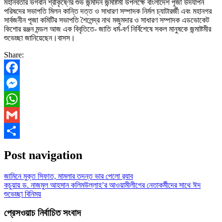
মহানবতার ভগবান শ্রীকৃষ্ণের শুভ জন্মদিন জন্মাষ্টমী উপলক্ষে বাংলাদেশ পূজা উদযাপন
পরিষদের সভাপতি মিলন কান্তি দত্ত ও সাধারণ সম্পাদক নির্মল চ্যাটারর্জী এবং মহানগর
সার্বজনীন পূজা কমিটির সভাপতি শৈলেন্দ্র নাথ মজুমদার ও সাধারণ সম্পাদক এডভোকেট
কিশোর রঞ্জন মন্ডল আজ এক বিবৃতিতে- জাতি ধর্ম-বর্ণ নির্বিশেষে সকল মানুষকে জন্মাষ্টমীর
শুভেচ্ছা জানিয়েছেন।বাসস।
Share:
Facebook
Messenger
WhatsApp
Gmail
Share
Post navigation
জামিনে মুক্ত সিফাত, মামলার তদন্ত ভার পেলো র‍্যাব
কচুয়ায় ড. নাজমুল আহসান কলিমউল্লাহ’র আওয়ামীলীগের নেতাকর্মীদের সাথে ঈদ
শুভেচ্ছা বিনিময়
প্রেসওয়াচ নির্বাচিত সংবাদ