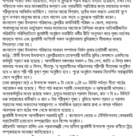
পাশবিক শক্তি যখন ন্যায়নীতি, সত্য ও সুন্দরকে গ্রাস করতে উদ্যত হয়েছিল, তখন সেই
শক্তিকে দমন করে মানবজাতির কল্যাণ এবং ন্যায়নীতি প্রতিষ্ঠার জন্য মহাবতার ভগবান
শ্রীকৃষ্ণের আবির্ভাব ঘটেছিল। তাদের আরো বিশ্বাস, দুষ্টের দমন করতে এভাবেই যুগে
যুগে ভগবান মানুষের মাঝে নেমে আসেন এবং সত্য ও সুন্দরকে প্রতিষ্ঠা করেন।
বাংলাদেশ পূজা উদযাপন পরিষদের কেন্দ্রীয় কার্যনির্বাহী পরিষদ ও জেলা, মহানগর
শাখাসমূহের মধ্যে ভার্চ্যুয়াল সভার মতামতের আলোকে বৈশ্বিক করোনা অতিমারীজনিত
পরিবর্তিত পরিস্থিতিতে জন্মাষ্টমী অনুষ্ঠান যথারীতি ধর্মীয় রীতি অনুসরণ করে পূজা-অর্চনার
মাধ্যমে পালন এবং জন্মাষ্টমী সংশ্লিষ্ট সকল অনুষ্ঠানমালা মন্দিরাঙ্গনে সীমাবদ্ধ থাকার
সিদ্ধান্ত নেয়া হয়।
বাংলাদেশ পূজা উদযাপন পরিষদের সাধারন সম্পাদক নির্মল কুমার চ্যাটার্জী জানান,
জš§াষ্টমী উৎসব উদযাপনে কেন্দ্রীয়ভাবে ঢাকেশ্বরী জাতীয় মন্দির মেলাঙ্গনে একদিনের
কর্মসূচি গ্রহণ করা হয়েছে। আগামীকাল মঙ্গলবার সকাল ৮ টায় দেশ, জাতি ও বিশ্ব মঙ্গল
কামনায় শংকর মঠ ও মিশন, সীতাকু-’র সন্ন্যাসীদের পরিচালনায় শ্রীশ্রী গীতাযজ্ঞ অনুষ্ঠিত
হবে ও রাতে শ্রী শ্রী কৃষ্ণ পূজা অনুষ্ঠিত হবে। পুরো অনুষ্ঠান সরকার নিদের্শিত স্বাস্থ্যবিধি
মেনে অনুষ্ঠিত হবে।
ঢাকা রামকৃষ্ণ মঠে এ উপলক্ষে সকাল ৯ টা থেকে ১১টা ৩০ মিনিট পর্যন্ত গীতা পাঠের
আয়োজন করা হয়েছে। গীতা পাঠ করবেন স্বামী দেবধ্যানানন্দ ও ব্রক্ষ্রচারী ভাস্কর।
অন্যকর্মসূচির মধ্যে রয়েছে ভজন ,দুপুরে মধ্যাহ্নে প্রসাদ বিতরন, রাত ৭ টা ৪০ মিনিটে
গুরু মহারাজের বানীবর্চন ও রাত ৮ টায় শ্রীকৃষ্ণ পূজা। মন্দিরে আসন গ্রহন ও প্রসাদ
গ্রহনের সময় ভক্তদের স্বাস্থ্যগত ও সামাজিক দুরত্ব বজায় রাখা ও মাস্ক পরিধান
আবশ্যক বলে মঠের পক্ষ থেকে জানানো হয়েছে।
জন্মাষ্টমী উপলক্ষে আগামীকাল সরকারি ছুটি । বাংলাদেশ বেতার ও টেলিভিশনসহ বেসরকারি
স্যাটেলাইট চ্যানেলে সম্প্রচারিত হবে বিশেষ অনুষ্ঠান।
রাষ্ট্রপতি আবদুল হামিদ এবং প্রধানমন্ত্রী শেখ হাসিনা জন্মাষ্টমী উপলক্ষে পৃথক বাণীতে হিন্দু
সম্প্রদায়কে শুভেচ্ছা জানিয়েছেন।