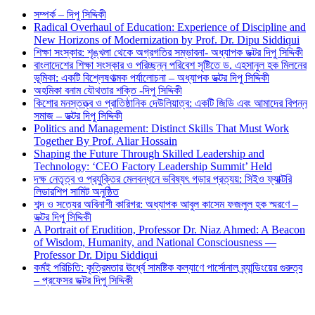
সম্পর্ক – দিপু সিদ্দিকী
Radical Overhaul of Education: Experience of Discipline and
New Horizons of Modernization by Prof. Dr. Dipu Siddiqui
শিক্ষা সংস্কার: শৃঙ্খলা থেকে অগ্রগতির সম্ভাবনা- অধ্যাপক ডক্টর দিপু সিদ্দিকী
বাংলাদেশের শিক্ষা সংস্কার ও পরিচ্ছন্ন পরিবেশ সৃষ্টিতে ড. এহসানুল হক মিলনের
ভূমিকা: একটি বিশ্লেষণাত্মক পর্যালোচনা – অধ্যাপক ডক্টর দিপু সিদ্দিকী
অহমিকা বনাম যৌথতার শক্তি -দিপু সিদ্দিকী
কিশোর মনস্তত্ত্ব ও প্রাতিষ্ঠানিক দেউলিয়াত্ব: একটি জিডি এবং আমাদের বিপন্ন
সমাজ – ডক্টর দিপু সিদ্দিকী
Politics and Management: Distinct Skills That Must Work
Together By Prof. Aliar Hossain
Shaping the Future Through Skilled Leadership and
Technology: ‘CEO Factory Leadership Summit’ Held
দক্ষ নেতৃত্ব ও প্রযুক্তির মেলবন্ধনে ভবিষ্যৎ গড়ার প্রত্যয়: সিইও ফ্যাক্টরি
লিডারশিপ সামিট অনুষ্ঠিত
শব্দ ও সত্যের অবিনাশী কারিগর: অধ্যাপক আবুল কাসেম ফজলুল হক স্মরণে –
ডক্টর দিপু সিদ্দিকী
A Portrait of Erudition, Professor Dr. Niaz Ahmed: A Beacon
of Wisdom, Humanity, and National Consciousness —
Professor Dr. Dipu Siddiqui
কর্মই পরিচিতি: কৃত্রিমতার ঊর্ধ্বে সামষ্টিক কল্যাণে পার্সোনাল ব্র্যান্ডিংয়ের গুরুত্ব
– প্রফেসর ডক্টর দিপু সিদ্দিকী