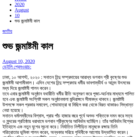
2020
August
10
শুভ জন্মাষ্টমী কাল
জাতীয়
শুভ জন্মাষ্টমী কাল
August 10, 2020
ডেইলি প্রেসওয়াচ:
ঢাকা, ১০ আগস্ট, ২০২০ : সনাতন হিন্দু সম্প্রদায়ের আরাধ্য ভগবান শ্রী কৃষ্ণের শুভ
জন্মাষ্টমী আগামীকাল। এদিন দেশের হিন্দু সম্প্রদায় ধর্মীয় ভাবগাম্ভীর্য ও আনন্দ উৎসবের
মধ্য দিয়ে জন্মাষ্টমী পালন করেন।
তবে এবার জন্মাষ্টমী অনুষ্ঠান যথারীতি ধর্মীয় রীতি অনুসরণ করে পূজা-অর্চনার মাধ্যমে পালিত
হবে এবং জন্মাষ্টমী সংশ্লিষ্ট সকল অনুষ্ঠানমালা মন্দিরাঙ্গনে সীমাবদ্ধ থাকবে। জন্মাষ্টমী
উপলক্ষে সকল প্রকার সমাবেশ, শোভাযাত্রা বা মিছিল করা থেকে বিরত থাকারও সিদ্ধান্ত
নেয়া হয়েছে।
সনাতন ধর্মালম্বীদের বিশ্বাস, প্রায় পাঁচ হাজার বছর পূর্বে অশুভ শক্তিকে দমন করে সত্য
ও সুন্দরের প্রতিষ্ঠায় ধরাধামে ভগবান শ্রীকৃষ্ণের আবির্ভাব ঘটেছিল। তাঁর আবির্ভাব বিশ্বের
ইতিহাসে এক নতুন যুগের সূচনা করে। নির্যাতিত নিপীড়িত মানুষকে রক্ষায় তিনি
পরিত্রাতার ভূমিকা পালন করেন, অন্ধকার সরিয়ে পৃথিবীকে আলোয় উদ্ভাসিত করেন।