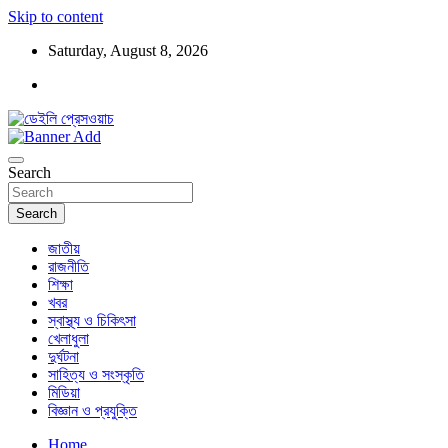
Skip to content
Saturday, August 8, 2026
ডেইলি প্রেসওয়াচ মুক্তিযুদ্ধের চেতনায় উদ্বুদ্ধ মুখপত্র
ডেইলি প্রেসওয়াচ
Search
Search
জাতীয়
রাজনীতি
শিক্ষা
খবর
স্বাস্থ্য ও চিকিৎসা
খেলাধুলা
দুর্ঘটনা
সাহিত্য ও সংস্কৃতি
মিডিয়া
বিজ্ঞান ও প্রযুক্তি
Home