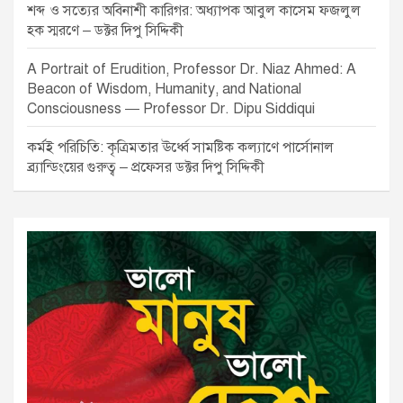
শব্দ ও সত্যের অবিনাশী কারিগর: অধ্যাপক আবুল কাসেম ফজলুল
হক স্মরণে – ডক্টর দিপু সিদ্দিকী
A Portrait of Erudition, Professor Dr. Niaz Ahmed: A
Beacon of Wisdom, Humanity, and National
Consciousness — Professor Dr. Dipu Siddiqui
কর্মই পরিচিতি: কৃত্রিমতার ঊর্ধ্বে সামষ্টিক কল্যাণে পার্সোনাল
ব্র্যান্ডিংয়ের গুরুত্ব – প্রফেসর ডক্টর দিপু সিদ্দিকী