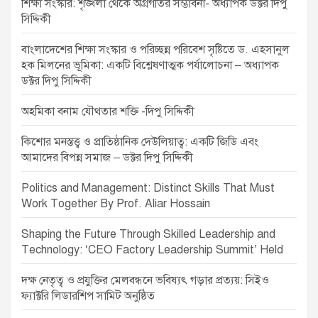
শিক্ষা সংস্কার: শৃঙ্খলা থেকে অগ্রগতির সম্ভাবনা- অধ্যাপক ডক্টর দিপু
i
সিদ্দিকী
o
বাংলাদেশের শিক্ষা সংস্কার ও পরিচ্ছন্ন পরিবেশ সৃষ্টিতে ড. এহসানুল
n
হক মিলনের ভূমিকা: একটি বিশ্লেষণাত্মক পর্যালোচনা – অধ্যাপক
ডক্টর দিপু সিদ্দিকী
অহমিকা বনাম যৌথতার শক্তি -দিপু সিদ্দিকী
কিশোর মনস্তত্ত্ব ও প্রাতিষ্ঠানিক দেউলিয়াত্ব: একটি জিডি এবং
আমাদের বিপন্ন সমাজ – ডক্টর দিপু সিদ্দিকী
Politics and Management: Distinct Skills That Must
Work Together By Prof. Aliar Hossain
Shaping the Future Through Skilled Leadership and
Technology: ‘CEO Factory Leadership Summit’ Held
দক্ষ নেতৃত্ব ও প্রযুক্তির মেলবন্ধনে ভবিষ্যৎ গড়ার প্রত্যয়: সিইও
ফ্যাক্টরি লিডারশিপ সামিট অনুষ্ঠিত