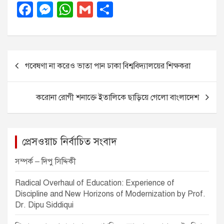
F
M
W
G
S
a
e
h
m
h
c
ss
at
ail
ar
e
e
s
e
P
গবেষণা না করেও ভাতা পান ঢাকা বিশ্ববিদ্যালয়ের শিক্ষকরা
b
n
A
o
o
g
p
s
করোনা রোগী শনাক্তে ইতালিকে ছাড়িয়ে গেলো বাংলাদেশ
o
er
p
t
k
n
a
প্রেসওয়াচ নির্বাচিত সংবাদ
v
সম্পর্ক – দিপু সিদ্দিকী
i
Radical Overhaul of Education: Experience of
g
Discipline and New Horizons of Modernization by Prof.
a
Dr. Dipu Siddiqui
t