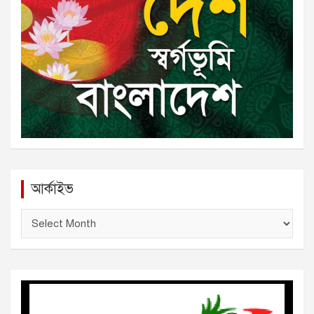
আর্কাইভ
আ
র্কা
ই
ভ