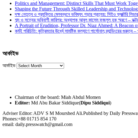
Politics and Management: Distinct Skills That Must Work Toge
Shaping the Future Through Skilled Leadership and Technolo
দক্ষ নেতৃত্ব ও প্রযুক্তির মেলবন্ধনে ভবিষ্যৎ গড়ার প্রত্যয়: সিইও ফ্যাক্টরি লিডার
শব্দ ও সত্যের অবিনাশী কারিগর: অধ্যাপক আবুল কাসেম ফজলুল হক স্মরণে – ডক্টর দ
A Portrait of Erudition, Professor Dr. Niaz Ahmed: A Beacon
কর্মই পরিচিতি: কৃত্রিমতার ঊর্ধ্বে সামষ্টিক কল্যাণে পার্সোনাল ব্র্যান্ডিংয়ের গুরুত্ব –
আর্কাইভ
আর্কাইভ
Chairman of the board: Miah Abdul Momen
Editor:
Md Abu Bakar Siddique(
Dipu Siddiqui
)
Adviser Editor: ADV S M Mourshed Ali.Published by Daily Press
Phones:+88 01715 854 170
email: daily.presswatch@gmail.com