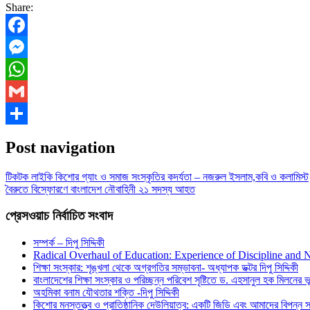
Share:
Facebook
Messenger
WhatsApp
Gmail
Share
Post navigation
টিকটক লাইকি কিশোর গ্যাং ও সমাজ সংস্কৃতির কদর্যতা – নজরুল ইসলাম,কবি ও কলামিস্ট
বৈরুতে বিস্ফোরণে বাংলাদেশ নৌবাহিনী ২১ সদস্য আহত
প্রেসওয়াচ নির্বাচিত সংবাদ
সম্পর্ক – দিপু সিদ্দিকী
Radical Overhaul of Education: Experience of Discipline and 
শিক্ষা সংস্কার: শৃঙ্খলা থেকে অগ্রগতির সম্ভাবনা- অধ্যাপক ডক্টর দিপু সিদ্দিকী
বাংলাদেশের শিক্ষা সংস্কার ও পরিচ্ছন্ন পরিবেশ সৃষ্টিতে ড. এহসানুল হক মিলনের ভূম
অহমিকা বনাম যৌথতার শক্তি -দিপু সিদ্দিকী
কিশোর মনস্তত্ত্ব ও প্রাতিষ্ঠানিক দেউলিয়াত্ব: একটি জিডি এবং আমাদের বিপন্ন সমা