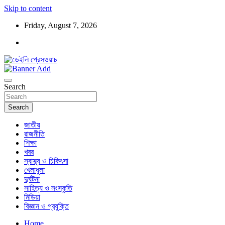
Skip to content
Friday, August 7, 2026
ডেইলি প্রেসওয়াচ মুক্তিযুদ্ধের চেতনায় উদ্বুদ্ধ মুখপত্র
ডেইলি প্রেসওয়াচ
Search
Search
জাতীয়
রাজনীতি
শিক্ষা
খবর
স্বাস্থ্য ও চিকিৎসা
খেলাধুলা
দুর্ঘটনা
সাহিত্য ও সংস্কৃতি
মিডিয়া
বিজ্ঞান ও প্রযুক্তি
Home