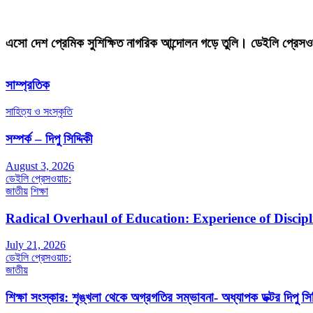
এসো দেশ প্রেমিক সুশিক্ষিত নাগরিক আন্দোলন গড়ে তুলি। ডেইলি প্রেসও
সাম্প্রতিক
সাহিত্য ও সংস্কৃতি
সম্পর্ক – দিপু সিদ্দিকী
August 3, 2026
ডেইলি প্রেসওয়াচ:
জাতীয়
শিক্ষা
Radical Overhaul of Education: Experience of Discip
July 21, 2026
ডেইলি প্রেসওয়াচ:
জাতীয়
শিক্ষা সংস্কার: শৃঙ্খলা থেকে অগ্রগতির সম্ভাবনা- অধ্যাপক ডক্টর দিপু সিদ