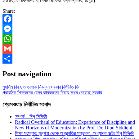
হার্ডওয়্যার টেকনিশিয়ান, বেগম রোকেয়া বিশ্ববিদ্যালয়, রংপুর।
Share:
Facebook
Messenger
WhatsApp
Gmail
Share
Post navigation
মুসলিম বিবাহ ও তালাক নিবন্ধন সরকার নির্ধারিত ফি
প্রাথমিক শিক্ষকদের যেসব কার্যক্রমের বিষয়ে তথ্য চেয়েছে সরকার
প্রেসওয়াচ নির্বাচিত সংবাদ
সম্পর্ক – দিপু সিদ্দিকী
Radical Overhaul of Education: Experience of Discipline and
New Horizons of Modernization by Prof. Dr. Dipu Siddiqui
শিক্ষা সংস্কার: শৃঙ্খলা থেকে অগ্রগতির সম্ভাবনা- অধ্যাপক ডক্টর দিপু সিদ্দিকী
বাংলাদেশের শিক্ষা সংস্কার ও পরিচ্ছন্ন পরিবেশ সৃষ্টিতে ড. এহসানুল হক মিলনের