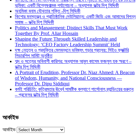
ভূমিকা: একটি বিশ্লেষণাত্মক পর্যালোচনা – অধ্যাপক ডক্টর দিপু সিদ্দিকী
অহমিকা বনাম যৌথতার শক্তি -দিপু সিদ্দিকী
কিশোর মনস্তত্ত্ব ও প্রাতিষ্ঠানিক দেউলিয়াত্ব: একটি জিডি এবং আমাদের বিপন্ন
সমাজ – ডক্টর দিপু সিদ্দিকী
Politics and Management: Distinct Skills That Must Work
Together By Prof. Aliar Hossain
Shaping the Future Through Skilled Leadership and
Technology: ‘CEO Factory Leadership Summit’ Held
দক্ষ নেতৃত্ব ও প্রযুক্তির মেলবন্ধনে ভবিষ্যৎ গড়ার প্রত্যয়: সিইও ফ্যাক্টরি
লিডারশিপ সামিট অনুষ্ঠিত
শব্দ ও সত্যের অবিনাশী কারিগর: অধ্যাপক আবুল কাসেম ফজলুল হক স্মরণে –
ডক্টর দিপু সিদ্দিকী
A Portrait of Erudition, Professor Dr. Niaz Ahmed: A Beacon
of Wisdom, Humanity, and National Consciousness —
Professor Dr. Dipu Siddiqui
কর্মই পরিচিতি: কৃত্রিমতার ঊর্ধ্বে সামষ্টিক কল্যাণে পার্সোনাল ব্র্যান্ডিংয়ের গুরুত্ব
– প্রফেসর ডক্টর দিপু সিদ্দিকী
আর্কাইভ
আর্কাইভ