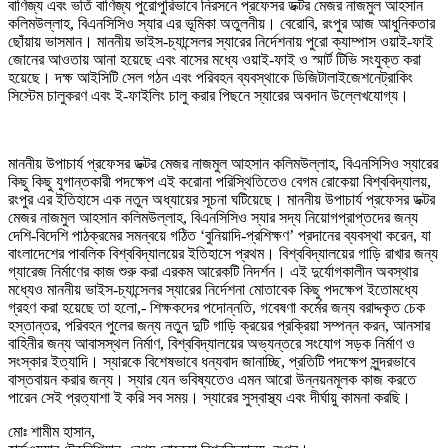
বাণিজ্য এবং ভর্তি বাণিজ্য পুরোপুরিভাবে নিরসনে প্রফেসর ডক্টর মেজর নাজমুল আহসান
কলিমউল্লাহ, বিএনসিসিও স্যার এর ভূমিকা অতুলনীয়। বেরোবি, রংপুর আজ আধুনিকতার
ছোঁয়ায় ভাসমান। মাননীয় ভাইস-চ্যান্সেলর স্যারের নির্দেশনায় পুরো ক্যাম্পাস ওয়াই-ফাই
জোনের আওতায় আনা হয়েছে এবং বাসের মধ্যে ওয়াই-ফাই ও স্মার্ট টিভি সংযুক্ত করা
হয়েছে। দক্ষ আইসিটি সেল গঠন এবং পরিবহন ব্যবস্থাকে ডিজিটালাইজেশনেট্রাকিং
সিস্টেম চালুকরণ এবং ই-ফাইলিং চালু করার পিছনে স্যারের অবদান উল্লেখযোগ্য।
মাননীয় উপাচার্য প্রফেসর ডক্টর মেজর নাজমুল আহসান কলিমউল্লাহ, বিএনসিসিও স্যারের
কিছু কিছু যুগান্তকারী পদক্ষেপ এই করোনা পরিস্থিতিতেও বেগম রোকেয়া বিশ্ববিদ্যালয়,
রংপুর এর ইতিহাসে এক নতুন অধ্যায়ের সূচনা ঘটিয়েছে। মাননীয় উপাচার্য প্রফেসর ডক্টর
মেজর নাজমুল আহসান কলিমউল্লাহ, বিএনসিসিও স্যার সদ্য নিয়োগপ্রাপ্তদের জন্য
দেশি-বিদেশি পাঠক্রমের সমন্বয়ে গঠিত ‘বুনিয়াদি-প্রশিক্ষণ’ প্রদানের ব্যবস্থা করেন, যা
বাংলাদেশের পাবলিক বিশ্ববিদ্যালয়ের ইতিহাসে প্রথম। বিশ্ববিদ্যালয়ের গাড়ি রাখার জন্য
গ্যারেজ নির্মাণের কাজ শুরু করা এরকম আরেকটি নিদর্শন। এই দুর্যোগকালীন অবস্থার
মধ্যেও মাননীয় ভাইস-চ্যান্সেলর স্যারের নির্দেশনা মোতাবেক কিছু পদক্ষেপ ইতোমধ্যে
গ্রহণ করা হয়েছে তা হলো,- শিক্ষকদের পদোন্নতি, গবেষণা কর্মের জন্য বরাদ্দকৃত চেক
হস্তান্তর, পরিবহন পুলের জন্য নতুন দুটি গাড়ি ক্রয়ের প্রক্রিয়া সম্পন্ন করন, আনসার
বাহিনীর জন্য আবাসস্থল নির্মাণ, বিশ্ববিদ্যালয়ের অভ্যন্তরে সংযোগ সড়ক নির্মাণ ও
সংস্কার ইত্যাদি। স্যারকে বিশেষভাবে ধন্যবাদ জানাচ্ছি, প্রতিটি পদক্ষেপ সুন্দরভাবে
বাস্তবায়ন করার জন্য। স্যার যেন ভবিষ্যতেও এমন আরো উন্নয়নমূলক কাজ করতে
পারেন সেই প্রত্যাশা ই করি সব সময়। স্যারের সুস্বাস্থ্য এবং দীর্ঘায়ু কামনা করছি।
মোঃ শামীম হাসান,