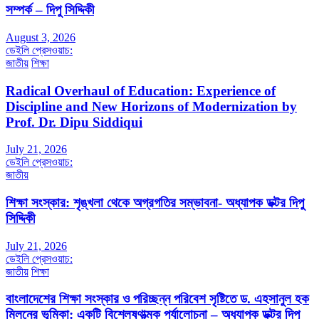
সম্পর্ক – দিপু সিদ্দিকী
August 3, 2026
ডেইলি প্রেসওয়াচ:
জাতীয়
শিক্ষা
Radical Overhaul of Education: Experience of
Discipline and New Horizons of Modernization by
Prof. Dr. Dipu Siddiqui
July 21, 2026
ডেইলি প্রেসওয়াচ:
জাতীয়
শিক্ষা সংস্কার: শৃঙ্খলা থেকে অগ্রগতির সম্ভাবনা- অধ্যাপক ডক্টর দিপু
সিদ্দিকী
July 21, 2026
ডেইলি প্রেসওয়াচ:
জাতীয়
শিক্ষা
বাংলাদেশের শিক্ষা সংস্কার ও পরিচ্ছন্ন পরিবেশ সৃষ্টিতে ড. এহসানুল হক
মিলনের ভূমিকা: একটি বিশ্লেষণাত্মক পর্যালোচনা – অধ্যাপক ডক্টর দিপু