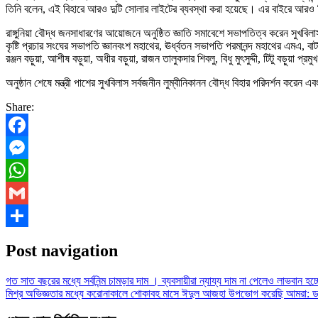
তিনি বলেন, এই বিহারে আরও দুটি সোলার লাইটের ব্যবস্থা করা হয়েছে। এর বাইরে আরও
রাঙ্গুনিয়া বৌদ্ধ জনসাধারণের আয়োজনে অনুষ্ঠিত জ্ঞাতি সমাবেশে সভাপতিত্ব করেন সুখবিলাস ধ
কৃষ্টি প্রচার সংঘের সভাপতি জ্ঞানবংশ মহাথের, ঊর্ধ্বতন সভাপতি পরমানন্দ মহাথের এমএ, বাটাপ
রঞ্জন বড়ুয়া, আশীষ বড়ুয়া, অধীর বড়ুয়া, রাজন তালুকদার শিবলু, বিধু মুৎসুদ্দী, টিটু বড়ুয়া প্রম
অনুষ্ঠান শেষে মন্ত্রী পাশের সুখবিলাস সর্বজনীন লুম্বীনিকানন বৌদ্ধ বিহার পরিদর্শন করেন এ
Share:
Facebook
Messenger
WhatsApp
Gmail
Share
Post navigation
গত সাত বছরের মধ্যে সর্বনিন্ম চামড়ার দাম । ব্যবসায়ীরা ন্যায্য দাম না পেলেও লাভবান হচ্ছ
মিশ্র অভিজ্ঞতার মধ্যে করোনাকালে শোকাবহ মাসে ঈদুল আজহা উপভোগ করেছি আমরা: 