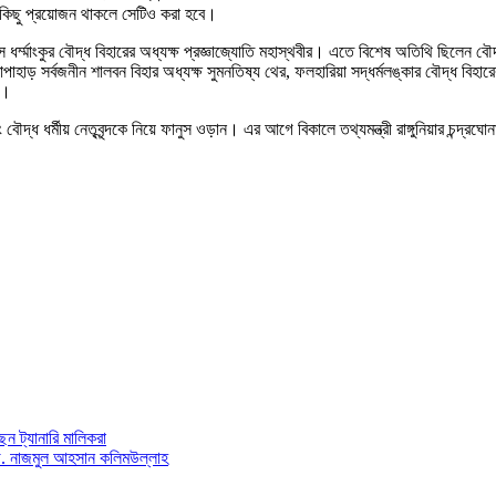
 কিছু প্রয়োজন থাকলে সেটিও করা হবে।
র্ম্মাংকুর বৌদ্ধ বিহারের অধ্যক্ষ প্রজ্ঞাজ্যোতি মহাস্থবীর। এতে বিশেষ অতিথি ছিলেন বৌদ্ধ 
াহাড় সর্বজনীন শালবন বিহার অধ্যক্ষ সুমনতিষ্য থের, ফলহারিয়া সদ্ধর্মলঙ্কার বৌদ্ধ বিহারের অধ
ুখ।
বং বৌদ্ধ ধর্মীয় নেতৃবৃন্দকে নিয়ে ফানুস ওড়ান। এর আগে বিকালে তথ্যমন্ত্রী রাঙ্গুনিয়ার চন্দ
েন ট্যানারি মালিকরা
ড. নাজমুল আহসান কলিমউল্লাহ