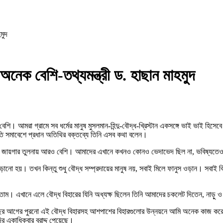
মুদ
য় অনেক বেশি-তথ্যমন্ত্রী ড. হাছান মাহমুদ
 বেশি। আমরা গ্রামে সব ধর্মের মানুষ মুসলমান-হিন্দু-বৌদ্ধ-খ্রিস্টান একসঙ্গে ভাই ভাই হিসে
ে জ্ঞাতি সমাবেশে প্রধান অতিথির বক্তব্যে তিনি এসব কথা বলেন।
ন্য জায়গার তুলনায় আরও বেশি। আমাদের এখানে কখনও কোনও ভেদাভেদ ছিল না, ভবিষ্যতেও থ
ানুস ওড়ানো হয়। তখন কিন্তু শুধু বৌদ্ধ সম্প্রদায়ের মানুষ নয়, সবাই মিলে ফানুস ওড়ান। 
 আসতাম। এখানে এলে বৌদ্ধ বিহারের যিনি অধ্যক্ষ ছিলেন তিনি আমাদের চকলেট দিতেন, নাড়ু
 ১১৮ বছর আগের পুরনো এই বৌদ্ধ বিহারসহ আশপাশের বিহারগুলোর উন্নয়নে আমি অনেক কাজ করে
্দির একাধিকবার বরাদ্দ পেয়েছে।