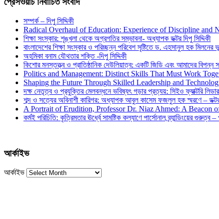
প্রেসওয়াচ নির্বাচিত সংবাদ
সম্পর্ক – দিপু সিদ্দিকী
Radical Overhaul of Education: Experience of Discipline and 
শিক্ষা সংস্কার: শৃঙ্খলা থেকে অগ্রগতির সম্ভাবনা- অধ্যাপক ডক্টর দিপু সিদ্দিকী
বাংলাদেশের শিক্ষা সংস্কার ও পরিচ্ছন্ন পরিবেশ সৃষ্টিতে ড. এহসানুল হক মিলনের ভূম
অহমিকা বনাম যৌথতার শক্তি -দিপু সিদ্দিকী
কিশোর মনস্তত্ত্ব ও প্রাতিষ্ঠানিক দেউলিয়াত্ব: একটি জিডি এবং আমাদের বিপন্ন সমা
Politics and Management: Distinct Skills That Must Work Toge
Shaping the Future Through Skilled Leadership and Technolo
দক্ষ নেতৃত্ব ও প্রযুক্তির মেলবন্ধনে ভবিষ্যৎ গড়ার প্রত্যয়: সিইও ফ্যাক্টরি লিডার
শব্দ ও সত্যের অবিনাশী কারিগর: অধ্যাপক আবুল কাসেম ফজলুল হক স্মরণে – ডক্টর দ
A Portrait of Erudition, Professor Dr. Niaz Ahmed: A Beacon
কর্মই পরিচিতি: কৃত্রিমতার ঊর্ধ্বে সামষ্টিক কল্যাণে পার্সোনাল ব্র্যান্ডিংয়ের গুরুত্ব –
আর্কাইভ
আর্কাইভ