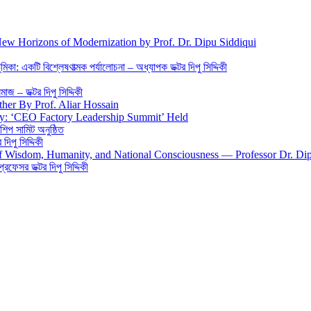
New Horizons of Modernization by Prof. Dr. Dipu Siddiqui
িকা: একটি বিশ্লেষণাত্মক পর্যালোচনা – অধ্যাপক ডক্টর দিপু সিদ্দিকী
জ – ডক্টর দিপু সিদ্দিকী
ther By Prof. Aliar Hossain
gy: ‘CEO Factory Leadership Summit’ Held
শিপ সামিট অনুষ্ঠিত
িপু সিদ্দিকী
 of Wisdom, Humanity, and National Consciousness — Professor Dr. Di
 প্রফেসর ডক্টর দিপু সিদ্দিকী