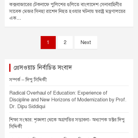
কক্সবাজারের টেকনাফে পুলিশের গুলিতে বাংলাদেশ সেনাবাহিনীর
সাবেক মেজর সিনহা রাশেদ নিহত হওয়ার ঘটনায় স্বরাষ্ট্র মন্ত্রণালয়ের
এক…
P
1
2
Next
o
s
প্রেসওয়াচ নির্বাচিত সংবাদ
t
s
সম্পর্ক – দিপু সিদ্দিকী
p
Radical Overhaul of Education: Experience of
a
Discipline and New Horizons of Modernization by Prof.
Dr. Dipu Siddiqui
g
i
শিক্ষা সংস্কার: শৃঙ্খলা থেকে অগ্রগতির সম্ভাবনা- অধ্যাপক ডক্টর দিপু
সিদ্দিকী
n