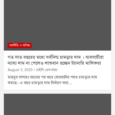
অর্থনীতি ও বাণিজ্য
গত সাত বছরের মধ্যে সর্বনিন্ম চামড়ার দাম । ব্যবসায়ীরা
ন্যায্য দাম না পেলেও লাভবান হচ্ছেন ট্যানারি মালিকরা
August 3, 2020
ডেইলি প্রেসওয়াচ:
মাহবুব বাশারঃ বছরের পর বছর কোরবানির পশুর চামড়ার দাম
কমছে। এ বছর চামড়ার দাম নির্ধারণ করা…