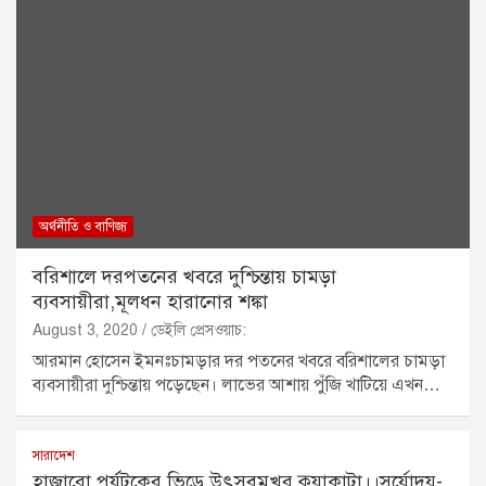
অর্থনীতি ও বাণিজ্য
বরিশালে দরপতনের খবরে দুশ্চিন্তায় চামড়া
ব্যবসায়ীরা,মূলধন হারানোর শঙ্কা
August 3, 2020
ডেইলি প্রেসওয়াচ:
আরমান হোসেন ইমনঃচামড়ার দর পতনের খবরে বরিশালের চামড়া
ব্যবসায়ীরা দুশ্চিন্তায় পড়েছেন। লাভের আশায় পুঁজি খাটিয়ে এখন…
সারাদেশ
হাজারো পর্যটকের ভিড়ে উৎসবমুখর কুয়াকাটা।।সূর্যোদয়-