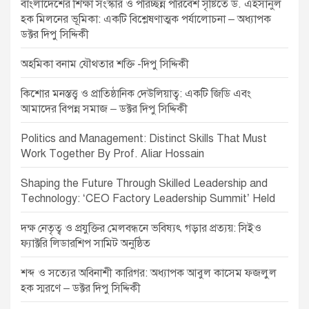
a
বাংলাদেশের শিক্ষা সংস্কার ও পরিচ্ছন্ন পরিবেশ সৃষ্টিতে ড. এহসানুল
হক মিলনের ভূমিকা: একটি বিশ্লেষণাত্মক পর্যালোচনা – অধ্যাপক
t
ডক্টর দিপু সিদ্দিকী
i
অহমিকা বনাম যৌথতার শক্তি -দিপু সিদ্দিকী
o
n
কিশোর মনস্তত্ত্ব ও প্রাতিষ্ঠানিক দেউলিয়াত্ব: একটি জিডি এবং
আমাদের বিপন্ন সমাজ – ডক্টর দিপু সিদ্দিকী
Politics and Management: Distinct Skills That Must
Work Together By Prof. Aliar Hossain
Shaping the Future Through Skilled Leadership and
Technology: ‘CEO Factory Leadership Summit’ Held
দক্ষ নেতৃত্ব ও প্রযুক্তির মেলবন্ধনে ভবিষ্যৎ গড়ার প্রত্যয়: সিইও
ফ্যাক্টরি লিডারশিপ সামিট অনুষ্ঠিত
শব্দ ও সত্যের অবিনাশী কারিগর: অধ্যাপক আবুল কাসেম ফজলুল
হক স্মরণে – ডক্টর দিপু সিদ্দিকী