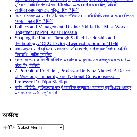
ভূমিকা: একটি বিশ্লেষণাত্মক পর্যালোচনা – অধ্যাপক ডক্টর দিপু সিদ্দিকী
অহমিকা বনাম যৌথতার শক্তি -দিপু সিদ্দিকী
কিশোর মনস্তত্ত্ব ও প্রাতিষ্ঠানিক দেউলিয়াত্ব: একটি জিডি এবং আমাদের বিপন্ন
সমাজ – ডক্টর দিপু সিদ্দিকী
Politics and Management: Distinct Skills That Must Work
Together By Prof. Aliar Hossain
Shaping the Future Through Skilled Leadership and
Technology: ‘CEO Factory Leadership Summit’ Held
দক্ষ নেতৃত্ব ও প্রযুক্তির মেলবন্ধনে ভবিষ্যৎ গড়ার প্রত্যয়: সিইও ফ্যাক্টরি
লিডারশিপ সামিট অনুষ্ঠিত
শব্দ ও সত্যের অবিনাশী কারিগর: অধ্যাপক আবুল কাসেম ফজলুল হক স্মরণে –
ডক্টর দিপু সিদ্দিকী
A Portrait of Erudition, Professor Dr. Niaz Ahmed: A Beacon
of Wisdom, Humanity, and National Consciousness —
Professor Dr. Dipu Siddiqui
কর্মই পরিচিতি: কৃত্রিমতার ঊর্ধ্বে সামষ্টিক কল্যাণে পার্সোনাল ব্র্যান্ডিংয়ের গুরুত্ব
– প্রফেসর ডক্টর দিপু সিদ্দিকী
আর্কাইভ
আর্কাইভ