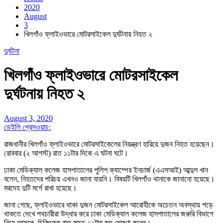
2020
August
3
খিলগাঁও ফ্লাইওভারে মোটরসাইকেল দুর্ঘটনায় নিহত ২
দুর্ঘটনা
খিলগাঁও ফ্লাইওভারে মোটরসাইকেল
দুর্ঘটনায় নিহত ২
August 3, 2020
ডেইলি প্রেসওয়াচ:
রাজধানীর খিলগাঁও ফ্লাইওভারে মোটরসাইকেলের নিয়ন্ত্রণ হারিয়ে দুজন নিহত হয়েছেন।
রোববার (২ আগস্ট) রাত ১১টার দিকে এ ঘটনা ঘটে।
ঢাকা মেডিক‌্যাল কলেজ হাসপাতালের পুলিশ ক্যাম্পের ইনচার্জ (এএসআই) আব্দুল খান
বলেন, নিহতদের পরিচয় এখনও জানা যায়নি। বিষয়টি খিলগাঁও থানাকে জানানো হয়েছে।
মরদেহ দুটি মর্গে রাখা হয়েছে।
জানা গেছে, ফ্লাইওভারে থাকা দুজন মোটরসাইকেল আরোহীকে অচেতন অবস্থায় পড়ে
থাকতে দেখে পথচারীরা উদ্ধার করে ঢাকা মেডিক‌্যাল কলেজ হাসপাতালের জরুরি বিভাগে
নিয়ে আসলে, চিকিৎসক রাত সাড়ে ১১টায় মৃত ঘোষণা করেন।