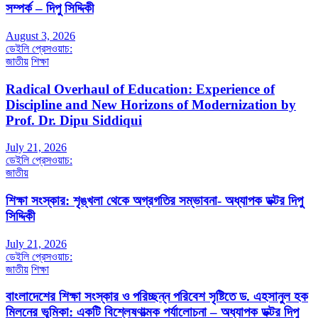
সম্পর্ক – দিপু সিদ্দিকী
August 3, 2026
ডেইলি প্রেসওয়াচ:
জাতীয়
শিক্ষা
Radical Overhaul of Education: Experience of
Discipline and New Horizons of Modernization by
Prof. Dr. Dipu Siddiqui
July 21, 2026
ডেইলি প্রেসওয়াচ:
জাতীয়
শিক্ষা সংস্কার: শৃঙ্খলা থেকে অগ্রগতির সম্ভাবনা- অধ্যাপক ডক্টর দিপু
সিদ্দিকী
July 21, 2026
ডেইলি প্রেসওয়াচ:
জাতীয়
শিক্ষা
বাংলাদেশের শিক্ষা সংস্কার ও পরিচ্ছন্ন পরিবেশ সৃষ্টিতে ড. এহসানুল হক
মিলনের ভূমিকা: একটি বিশ্লেষণাত্মক পর্যালোচনা – অধ্যাপক ডক্টর দিপু