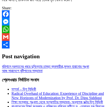
Share:
Facebook
Messenger
WhatsApp
Gmail
Share
Post navigation
বরিশালে দরপতনের খবরে দুশ্চিন্তায় চামড়া ব্যবসায়ীরা,মূলধন হারানোর শঙ্কা
আজ সারাদেশে বৃষ্টিপাতের সম্ভাবনা
প্রেসওয়াচ নির্বাচিত সংবাদ
সম্পর্ক – দিপু সিদ্দিকী
Radical Overhaul of Education: Experience of Discipline and
New Horizons of Modernization by Prof. Dr. Dipu Siddiqui
শিক্ষা সংস্কার: শৃঙ্খলা থেকে অগ্রগতির সম্ভাবনা- অধ্যাপক ডক্টর দিপু সিদ্দিকী
বাংলাদেশের শিক্ষা সংস্কার ও পরিচ্ছন্ন পরিবেশ সৃষ্টিতে ড. এহসানুল হক মিলনের