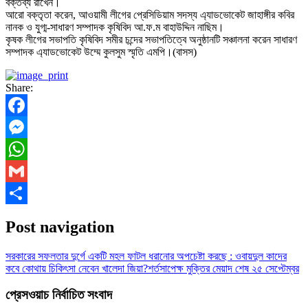
বক্তব্য রাখেন।
আরো বক্তৃতা করেন, আওয়ামী লীগের প্রেসিডিয়াম সদস্য এ্যাডভোকেট জাহাঙ্গীর কবির
নানক ও যুগ্ম-সাধারণ সম্পাদক কৃষিবিদ আ.ফ.ম বাহাউদ্দিন নাছিম।
কৃষক লীগের সভাপতি কৃষিবিদ সমীর চন্দের সভাপতিত্বে অনুষ্ঠানটি সঞ্চালনা করেন সাধারণ
সম্পাদক এ্যাডভোকেট উম্মে কুলসুম স্মৃতি এমপি।(বাসস)
Share:
Facebook
Messenger
WhatsApp
Gmail
Share
Post navigation
সরকারের সফলতার দুর্গে একটি মহল ফাটল ধরানোর অপচেষ্টা করছে : ওবায়দুল কাদের
কবে কোথায় চিকিৎসা নেবেন খালেদা জিয়া?শর্তসাপেক্ষ মুক্তির মেয়াদ শেষ ২৫ সেপ্টেম্বর
প্রেসওয়াচ নির্বাচিত সংবাদ