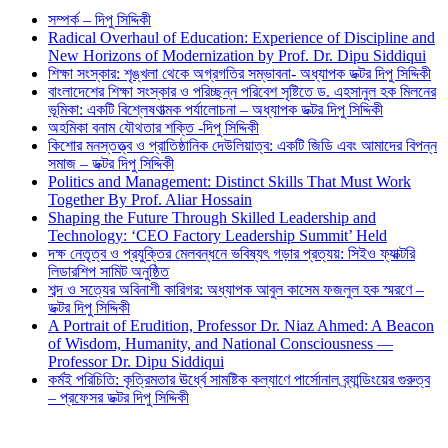
সম্পর্ক – দিপু সিদ্দিকী
Radical Overhaul of Education: Experience of Discipline and
New Horizons of Modernization by Prof. Dr. Dipu Siddiqui
শিক্ষা সংস্কার: শৃঙ্খলা থেকে অগ্রগতির সম্ভাবনা- অধ্যাপক ডক্টর দিপু সিদ্দিকী
বাংলাদেশের শিক্ষা সংস্কার ও পরিচ্ছন্ন পরিবেশ সৃষ্টিতে ড. এহসানুল হক মিলনের
ভূমিকা: একটি বিশ্লেষণাত্মক পর্যালোচনা – অধ্যাপক ডক্টর দিপু সিদ্দিকী
অহমিকা বনাম যৌথতার শক্তি -দিপু সিদ্দিকী
কিশোর মনস্তত্ত্ব ও প্রাতিষ্ঠানিক দেউলিয়াত্ব: একটি জিডি এবং আমাদের বিপন্ন
সমাজ – ডক্টর দিপু সিদ্দিকী
Politics and Management: Distinct Skills That Must Work
Together By Prof. Aliar Hossain
Shaping the Future Through Skilled Leadership and
Technology: ‘CEO Factory Leadership Summit’ Held
দক্ষ নেতৃত্ব ও প্রযুক্তির মেলবন্ধনে ভবিষ্যৎ গড়ার প্রত্যয়: সিইও ফ্যাক্টরি
লিডারশিপ সামিট অনুষ্ঠিত
শব্দ ও সত্যের অবিনাশী কারিগর: অধ্যাপক আবুল কাসেম ফজলুল হক স্মরণে –
ডক্টর দিপু সিদ্দিকী
A Portrait of Erudition, Professor Dr. Niaz Ahmed: A Beacon
of Wisdom, Humanity, and National Consciousness —
Professor Dr. Dipu Siddiqui
কর্মই পরিচিতি: কৃত্রিমতার ঊর্ধ্বে সামষ্টিক কল্যাণে পার্সোনাল ব্র্যান্ডিংয়ের গুরুত্ব
– প্রফেসর ডক্টর দিপু সিদ্দিকী