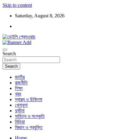
Skip to content
Saturday, August 8, 2026
ডেইলি প্রেসওয়াচ মুক্তিযুদ্ধের চেতনায় উদ্বুদ্ধ মুখপত্র
ডেইলি প্রেসওয়াচ
Search
Search
জাতীয়
রাজনীতি
শিক্ষা
খবর
স্বাস্থ্য ও চিকিৎসা
খেলাধুলা
দুর্ঘটনা
সাহিত্য ও সংস্কৃতি
মিডিয়া
বিজ্ঞান ও প্রযুক্তি
Home