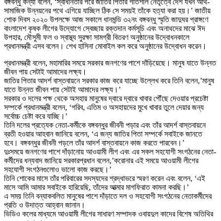
বঙ্গবন্ধু কন্যা বলেন, ‘স্বাধীনতার পরে জাতির পিতার গতিশীল নেতৃত্বে দেশ যখন আর্থ-
সামাজিক উন্নয়নের পথে এগিয়ে যাচ্ছিল ঠিক সে সময়ই তাঁকে হত্যা করা হয়।’ জাতীয়
শোক দিবস ২০২০ উপলক্ষে আজ সকালে ধানমন্ডি ৩২নং বঙ্গবন্ধু স্মৃতি জাদুঘর প্রাঙ্গণে
বাংলাদেশ কৃষক লীগের উদ্যোগে স্বেচ্ছায় রক্তদান কর্মসূচি এবং অনাথদের মাঝে ঈদ
উপহার, মৌসুমী ফল ও স্বাস্থ্য সুরক্ষা সামগ্রী বিতরণ অনুষ্ঠানের উদ্বোধনকালে
প্রধানমন্ত্রী এসব বলেন। শেখ হাসিনা মোবাইল কল করে অনুষ্ঠানের উদ্বোধন করেন।
প্রধানমন্ত্রী বলেন, মহামারির সময়ে সরকার জনগণের পাশে দাঁড়িয়েছে। মানুষ যাতে উন্নত
জীবন পায় সেটাই আমাদের লক্ষ্য।
জাতির পিতার আদর্শ বাস্তবায়নে সরকার কাজ করে যাচ্ছে উল্লেখ করে তিনি বলেন,’মানুষ
যাতে উন্নত জীবন পায় সেটাই আমাদের লক্ষ্য।’
সরকার ও দলের পক্ষ থেকে অসহায় মানুষের দ্বারে দ্বারে খাবার পৌঁছে দেওয়ার প্রচেষ্টা
সম্পর্কে প্রধানমন্ত্রী বলেন, ‘গরিব, এতিম ও অসহায়দের মুখে খাবার তুলে দেয়ার জন্য
সর্বোচ্চ চেষ্টা করে যাচ্ছি।’
তিনি দলের প্রত্যেক নেতা-কর্মীকে বঙ্গবন্ধুর জীবনী পড়ার এবং তাঁর আদর্শ বাস্তবায়নে
ব্রতী হওয়ার আহবান জানিয়ে বলেন, ‘এ জন্য জাতির পিতা সম্পর্কে সবাইকে জানতে
হবে। বঙ্গবন্ধুর জীবনী পড়লে তাঁর আদর্শ বাস্তবায়নে কাজ করতে পারবেন।’
দুঃসময়ে জনগণের পাশে দাঁড়ানোয় আওয়ামী লীগ এবং এর সকল সহযোগী সংগঠনের নেতা-
কর্মীদের ধন্যবাদ জানিয়ে সরকারপ্রধান বলেন,’করোনার এই সময়ে আওয়ামী লীগের
সহযোগী সংগঠনগুলোও ভালো কাজ করছে।’
তিনি শোকের মাসে তাঁর পরিবারের সদস্যদের শ্রদ্ধাভরে স্মরণ করেন এবং বলেন, ‘এই
মাসে আমি আমার সবাইকে হারিয়েছি, তাঁদের আত্মার মাগফিরাত কামনা করছি।’
এ সময় তিনি বন্যাকবলিত মানুষের পাশে দাঁড়াতে দল ও সহযোগী সংগঠনের নেতাকর্মীদের
প্রতি ও উদাত্ত আহ্বান জানান।
ভিডিও কলের মাধ্যমে আওয়ামী লীগের সাধারণ সম্পাদক ওবায়দুল কাদের বিশেষ অতিথির