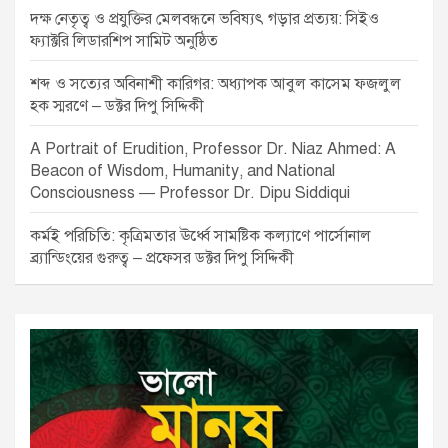
দক্ষ নেতৃত্ব ও প্রযুক্তির মেলবন্ধনে ভবিষ্যৎ গড়ার প্রত্যয়: সিইও
ফ্যাক্টরি লিডারশিপ সামিট অনুষ্ঠিত
শব্দ ও সত্যের অবিনাশী কারিগর: অধ্যাপক আবুল কাসেম ফজলুল
হক স্মরণে – ডক্টর দিপু সিদ্দিকী
A Portrait of Erudition, Professor Dr. Niaz Ahmed: A
Beacon of Wisdom, Humanity, and National
Consciousness — Professor Dr. Dipu Siddiqui
কর্মই পরিচিতি: কৃত্রিমতার ঊর্ধ্বে সামষ্টিক কল্যাণে পার্সোনাল
ব্র্যান্ডিংয়ের গুরুত্ব – প্রফেসর ডক্টর দিপু সিদ্দিকী