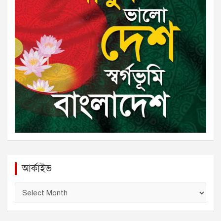
আর্কাইভ
আ
র্কা
ই
ভ