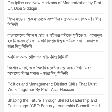
a
Discipline and New Horizons of Modernization by Prof.
t
Dr. Dipu Siddiqui
i
শিক্ষা সংস্কার: শৃঙ্খলা থেকে অগ্রগতির সম্ভাবনা- অধ্যাপক ডক্টর দিপু
o
সিদ্দিকী
n
বাংলাদেশের শিক্ষা সংস্কার ও পরিচ্ছন্ন পরিবেশ সৃষ্টিতে ড. এহসানুল
হক মিলনের ভূমিকা: একটি বিশ্লেষণাত্মক পর্যালোচনা – অধ্যাপক
ডক্টর দিপু সিদ্দিকী
অহমিকা বনাম যৌথতার শক্তি -দিপু সিদ্দিকী
কিশোর মনস্তত্ত্ব ও প্রাতিষ্ঠানিক দেউলিয়াত্ব: একটি জিডি এবং
আমাদের বিপন্ন সমাজ – ডক্টর দিপু সিদ্দিকী
Politics and Management: Distinct Skills That Must
Work Together By Prof. Aliar Hossain
Shaping the Future Through Skilled Leadership and
Technology: ‘CEO Factory Leadership Summit’ Held