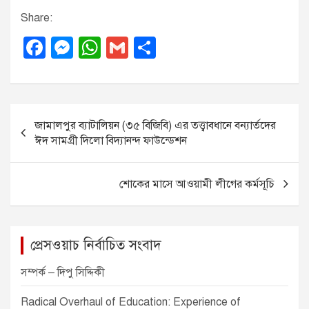
Share:
F
M
W
G
S
a
e
h
m
h
c
ss
at
ail
ar
e
e
s
e
P
জামালপুর ব্যাটালিয়ন (৩৫ বিজিবি) এর তত্ত্বাবধানে বন্যার্তদের
b
n
A
o
ঈদ সামগ্রী দিলো বিদ্যানন্দ ফাউন্ডেশন
o
g
p
s
o
er
p
t
শোকের মাসে আওয়ামী লীগের কর্মসূচি
k
n
a
v
প্রেসওয়াচ নির্বাচিত সংবাদ
i
সম্পর্ক – দিপু সিদ্দিকী
g
Radical Overhaul of Education: Experience of