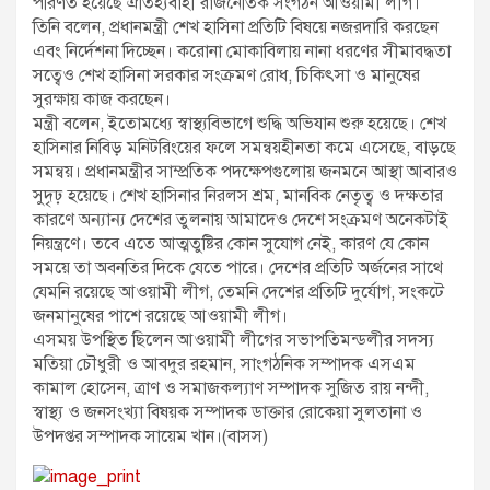
পরিণত হয়েছে ঐতিহ্যবাহী রাজনৈতিক সংগঠন আওয়ামী লীগ।
তিনি বলেন, প্রধানমন্ত্রী শেখ হাসিনা প্রতিটি বিষয়ে নজরদারি করছেন
এবং নির্দেশনা দিচ্ছেন। করোনা মোকাবিলায় নানা ধরণের সীমাবদ্ধতা
সত্বেও শেখ হাসিনা সরকার সংক্রমণ রোধ, চিকিৎসা ও মানুষের
সুরক্ষায় কাজ করছেন।
মন্ত্রী বলেন, ইতোমধ্যে স্বাস্থ্যবিভাগে শুদ্ধি অভিযান শুরু হয়েছে। শেখ
হাসিনার নিবিড় মনিটরিংয়ের ফলে সমন্বয়হীনতা কমে এসেছে, বাড়ছে
সমন্বয়। প্রধানমন্ত্রীর সাম্প্রতিক পদক্ষেপগুলোয় জনমনে আস্থা আবারও
সুদৃঢ় হয়েছে। শেখ হাসিনার নিরলস শ্রম, মানবিক নেতৃত্ব ও দক্ষতার
কারণে অন্যান্য দেশের তুলনায় আমাদেও দেশে সংক্রমণ অনেকটাই
নিয়ন্ত্রণে। তবে এতে আত্মতুষ্টির কোন সুযোগ নেই, কারণ যে কোন
সময়ে তা অবনতির দিকে যেতে পারে। দেশের প্রতিটি অর্জনের সাথে
যেমনি রয়েছে আওয়ামী লীগ, তেমনি দেশের প্রতিটি দুর্যোগ, সংকটে
জনমানুষের পাশে রয়েছে আওয়ামী লীগ।
এসময় উপস্থিত ছিলেন আওয়ামী লীগের সভাপতিমন্ডলীর সদস্য
মতিয়া চৌধুরী ও আবদুর রহমান, সাংগঠনিক সম্পাদক এসএম
কামাল হোসেন, ত্রাণ ও সমাজকল্যাণ সম্পাদক সুজিত রায় নন্দী,
স্বাস্থ্য ও জনসংখ্যা বিষয়ক সম্পাদক ডাক্তার রোকেয়া সুলতানা ও
উপদপ্তর সম্পাদক সায়েম খান।(বাসস)