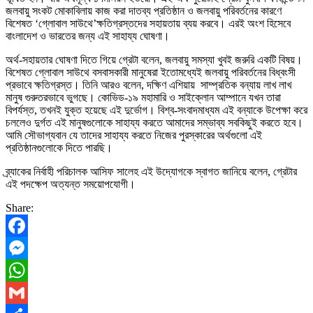
জলবায়ু সংকট মোকাবিলায় কাজ করা দাতব্য প্রতিষ্ঠান ও জলবায়ু পরিবর্তনের কারণে
বিশেষত ‘গ্লোবাল সাউথে’ক্ষতিগ্রস্তদের সহায়তায় ব্যয় করবে। এরই অংশ হিসেবে
বাংলাদেশ ও ভারতের জন্য এই সাহায্য ঘোষণা।
অর্থ-সহায়তার ঘোষণা দিতে গিয়ে গ্রেটা বলেন, জলবায়ু সমস্যা খুবই জরুরি একটি বিষয়।
বিশেষত গ্লোবাল সাউথে বসবাসকারী মানুষেরা ইতোমধ্যেই জলবায়ু পরিবর্তনের বিধ্বংসী
প্রভাবে ক্ষতিগ্রস্ত। তিনি আরও বলেন, দক্ষিণ এশিয়ায় সাম্প্রতিক বন্যায় লাখ লাখ
মানুষ গুরুতরভাবে ভুগছে। কোভিড-১৯ মহামারি ও সাইক্লোন আম্পানে যখন তারা
বিপর্যস্ত, তখনই যুক্ত হয়েছে এই দুর্ভোগ। বিশ্ব-সংবাদমাধ্যম এই বন্যাকে উপেক্ষা করে
চললেও দুর্গত এই মানুষগুলোকে সাহায্য করতে আমাদের সম্ভাব্য সবকিছুই করতে হবে।
আমি সৌভাগ্যবান যে তাদের সাহায্য করতে নিজের পুরস্কারের অর্থগুলো এই
প্রতিষ্ঠানগুলোকে দিতে পারছি।
ব্র্যাকের নির্বাহী পরিচালক আসিফ সালেহ এই উদ্যোগকে স্বাগত জানিয়ে বলেন, গ্রেটার
এই পদক্ষেপ অত্যন্ত সময়োপযোগী।
Share:
Facebook
Messenger
WhatsApp