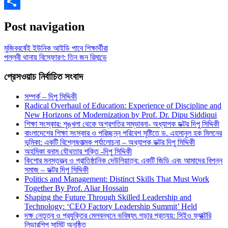
Gmail
Share
Post navigation
মুজিববর্ষেই ইউনিক আইডি পাবে শিক্ষার্থীরা
পল্লবী থানায় বিস্ফোরণ: তিন জন রিমান্ডে
প্রেসওয়াচ নির্বাচিত সংবাদ
সম্পর্ক – দিপু সিদ্দিকী
Radical Overhaul of Education: Experience of Discipline and
New Horizons of Modernization by Prof. Dr. Dipu Siddiqui
শিক্ষা সংস্কার: শৃঙ্খলা থেকে অগ্রগতির সম্ভাবনা- অধ্যাপক ডক্টর দিপু সিদ্দিকী
বাংলাদেশের শিক্ষা সংস্কার ও পরিচ্ছন্ন পরিবেশ সৃষ্টিতে ড. এহসানুল হক মিলনের
ভূমিকা: একটি বিশ্লেষণাত্মক পর্যালোচনা – অধ্যাপক ডক্টর দিপু সিদ্দিকী
অহমিকা বনাম যৌথতার শক্তি -দিপু সিদ্দিকী
কিশোর মনস্তত্ত্ব ও প্রাতিষ্ঠানিক দেউলিয়াত্ব: একটি জিডি এবং আমাদের বিপন্ন
সমাজ – ডক্টর দিপু সিদ্দিকী
Politics and Management: Distinct Skills That Must Work
Together By Prof. Aliar Hossain
Shaping the Future Through Skilled Leadership and
Technology: ‘CEO Factory Leadership Summit’ Held
দক্ষ নেতৃত্ব ও প্রযুক্তির মেলবন্ধনে ভবিষ্যৎ গড়ার প্রত্যয়: সিইও ফ্যাক্টরি
লিডারশিপ সামিট অনুষ্ঠিত