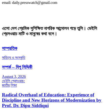
email: daily.presswatch@gmail.com
এসো দেশ প্রেমিক সুশিক্ষিত নাগরিক আন্দোলন গড়ে তুলি। ডেইলি
প্রেসওয়াচ মাটি ও মানুষের কথা বলে।
সাম্প্রতিক
সাহিত্য ও সংস্কৃতি
সম্পর্ক – দিপু সিদ্দিকী
August 3, 2026
ডেইলি প্রেসওয়াচ:
জাতীয়
শিক্ষা
Radical Overhaul of Education: Experience of
Discipline and New Horizons of Modernization by
Prof. Dr. Dipu Siddiqui