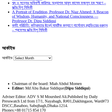
শব্দ ও সত্যের অবিনাশী কারিগর: অধ্যাপক আবুল কাসেম ফজলুল হক স্মরণে –
ডক্টর দিপু সিদ্দিকী
A Portrait of Erudition, Professor Dr. Niaz Ahmed: A Beacon
of Wisdom, Humanity, and National Consciousness —
Professor Dr. Dipu Siddiqui
কর্মই পরিচিতি: কৃত্রিমতার ঊর্ধ্বে সামষ্টিক কল্যাণে পার্সোনাল ব্র্যান্ডিংয়ের গুরুত্ব
– প্রফেসর ডক্টর দিপু সিদ্দিকী
আর্কাইভ
আর্কাইভ
Chairman of the board: Miah Abdul Momen
Editor:
Md Abu Bakar Siddique(
Dipu Siddiqui
)
Adviser Editor: ADV S M Mourshed Ali.Published by Daily
Presswatch Ltd from 17/1, Nayabagh, R#01,Dakhingaon, Ward#73
DSCC,Basaboo, Sabujbagh,Dhaka-1214.
Phones:+88 01715 854 170