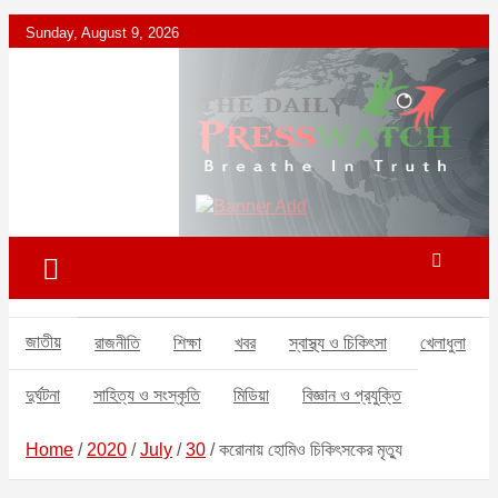
S
Sunday, August 9, 2026
k
i
p
t
o
c
ডেইলি প্রেসওয়াচ মুক্তিযুদ্ধের চেতনায় উদ্বুদ্ধ মুখপত্র
ডেইলি প্রেসওয়াচ
o
n
t
e
n
t
জাতীয়
রাজনীতি
শিক্ষা
খবর
স্বাস্থ্য ও চিকিৎসা
খেলাধুলা
দুর্ঘটনা
সাহিত্য ও সংস্কৃতি
মিডিয়া
বিজ্ঞান ও প্রযুক্তি
Home
2020
July
30
করোনায় হোমিও চিকিৎসকের মৃত্যু