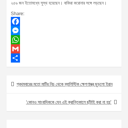
২৫৬ জন ইতোমধ্যে সুস্থ হয়েছেন। বাকিরা করোনার সঙ্গে লড়ছেন।
Share:
F
a
M
c
e
W
e
s
h
G
b
s
a
m
S
o
e
t
a
h
প্রথমবারের মতো মাটির নিচ থেকে ব্যালিস্টিক ক্ষেপণাস্ত্র ছুড়লো ইরান
P
o
n
s
i
a
o
k
g
A
l
r
‘কোনও সাংবাদিককে যেন এই ক্রান্তিকালে ছাঁটাই করা না হয়’
s
e
p
e
t
r
p
n