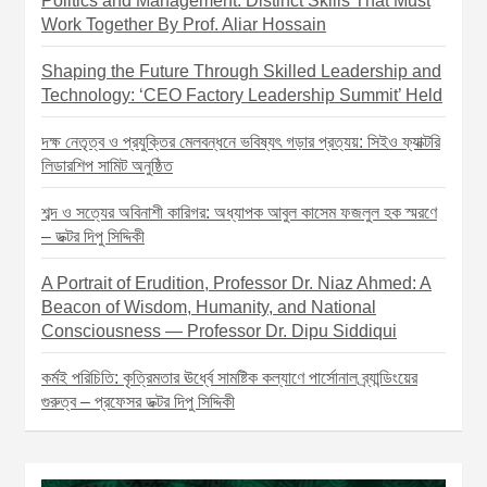
Politics and Management: Distinct Skills That Must
Work Together By Prof. Aliar Hossain
Shaping the Future Through Skilled Leadership and
Technology: ‘CEO Factory Leadership Summit’ Held
দক্ষ নেতৃত্ব ও প্রযুক্তির মেলবন্ধনে ভবিষ্যৎ গড়ার প্রত্যয়: সিইও ফ্যাক্টরি
লিডারশিপ সামিট অনুষ্ঠিত
শব্দ ও সত্যের অবিনাশী কারিগর: অধ্যাপক আবুল কাসেম ফজলুল হক স্মরণে
– ডক্টর দিপু সিদ্দিকী
A Portrait of Erudition, Professor Dr. Niaz Ahmed: A
Beacon of Wisdom, Humanity, and National
Consciousness — Professor Dr. Dipu Siddiqui
কর্মই পরিচিতি: কৃত্রিমতার ঊর্ধ্বে সামষ্টিক কল্যাণে পার্সোনাল ব্র্যান্ডিংয়ের
গুরুত্ব – প্রফেসর ডক্টর দিপু সিদ্দিকী