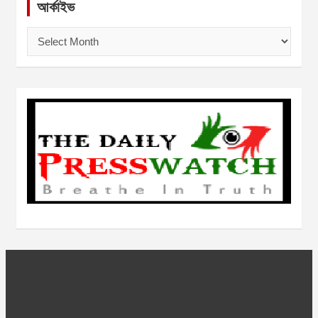
আর্কাইভ
আ
র্কা
ই
ভ