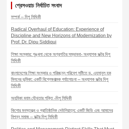
a
প্রেসওয়াচ নির্বাচিত সংবাদ
v
সম্পর্ক – দিপু সিদ্দিকী
i
Radical Overhaul of Education: Experience of
g
Discipline and New Horizons of Modernization by
a
Prof. Dr. Dipu Siddiqui
t
শিক্ষা সংস্কার: শৃঙ্খলা থেকে অগ্রগতির সম্ভাবনা- অধ্যাপক ডক্টর দিপু
i
সিদ্দিকী
o
বাংলাদেশের শিক্ষা সংস্কার ও পরিচ্ছন্ন পরিবেশ সৃষ্টিতে ড. এহসানুল হক
n
মিলনের ভূমিকা: একটি বিশ্লেষণাত্মক পর্যালোচনা – অধ্যাপক ডক্টর দিপু
সিদ্দিকী
অহমিকা বনাম যৌথতার শক্তি -দিপু সিদ্দিকী
কিশোর মনস্তত্ত্ব ও প্রাতিষ্ঠানিক দেউলিয়াত্ব: একটি জিডি এবং আমাদের
বিপন্ন সমাজ – ডক্টর দিপু সিদ্দিকী