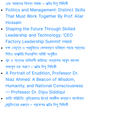
এবং আমাদের বিপন্ন সমাজ – ডক্টর দিপু সিদ্দিকী
Politics and Management: Distinct Skills
That Must Work Together By Prof. Aliar
Hossain
Shaping the Future Through Skilled
Leadership and Technology: ‘CEO
Factory Leadership Summit’ Held
দক্ষ নেতৃত্ব ও প্রযুক্তির মেলবন্ধনে ভবিষ্যৎ গড়ার প্রত্যয়:
সিইও ফ্যাক্টরি লিডারশিপ সামিট অনুষ্ঠিত
শব্দ ও সত্যের অবিনাশী কারিগর: অধ্যাপক আবুল কাসেম
ফজলুল হক স্মরণে – ডক্টর দিপু সিদ্দিকী
A Portrait of Erudition, Professor Dr.
Niaz Ahmed: A Beacon of Wisdom,
Humanity, and National Consciousness
— Professor Dr. Dipu Siddiqui
কর্মই পরিচিতি: কৃত্রিমতার ঊর্ধ্বে সামষ্টিক কল্যাণে পার্সোনাল
ব্র্যান্ডিংয়ের গুরুত্ব – প্রফেসর ডক্টর দিপু সিদ্দিকী