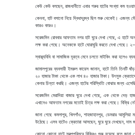
কেউ কেউ বলছেন, রাজধানীতে এবার গরুর হাটের সংখ্যা কম হওয়
কেননা, হাট বসানো নিয়ে দ্বিধাদ্বন্দ্ব ছিল শুরু থেকেই। এজন্
কারও কারও।
সরেজমিন রোববার আফতাব নগর হাট ঘুরে দেখা গেছে, এ হাটে অ
লক্ষ করা গেছে। অনেককে হাটে ঘোরাঘুরি করতে দেখা গেছে। ২-
স্বাস্থ্যবিধি বা সামাজিক দূরত্ব মেনে চলতে মাইকিং করা হলেও ব্
জামালপুরের ব্যবসায়ী ইমরুল কায়েস জানান, হাটে তিনি তিনটি ষা
২০ হাজার টাকা থেকে এক লাখ ৪০ হাজার টাকা। উৎসুক ক্রেতাদ
কেনার চিন্তা করছি। এজন্য হাটের পরিস্থিতি বোঝার জন্য এসে
সরেজমিন মেরাদিয়া বাজার ঘুরে দেখা গেছে, এক থেকে দেড় হ
এখানেও আফতাব নগরের মতোই চিত্র লক্ষ করা গেছে। বিক্রি নেই, 
জানা গেছে কমলাপুর, খিলগাঁও, শাহজাহানপুর, ডেমরার আমুলিয়া 
উঠেছে। এসব হাটেও ক্রেতারা আসছেন, ঘুরে ঘুরে দেখছেন, দাম
কোনো কোনো হাটে স্বল্পপরিসরে বিক্রিও শুরু হয়েছে বলে জানা 