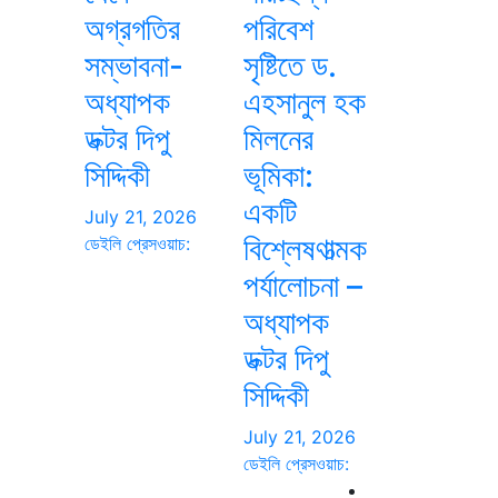
অগ্রগতির
পরিবেশ
সম্ভাবনা-
সৃষ্টিতে ড.
অধ্যাপক
এহসানুল হক
ডক্টর দিপু
মিলনের
সিদ্দিকী
ভূমিকা:
একটি
July 21, 2026
বিশ্লেষণাত্মক
ডেইলি প্রেসওয়াচ:
পর্যালোচনা –
অধ্যাপক
ডক্টর দিপু
সিদ্দিকী
July 21, 2026
ডেইলি প্রেসওয়াচ: