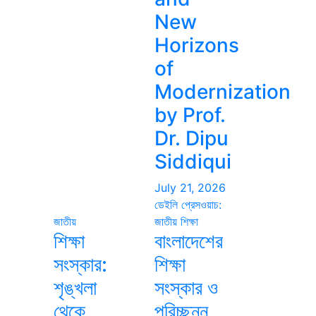
New
Horizons
of
Modernization
by Prof.
Dr. Dipu
Siddiqui
July 21, 2026
ডেইলি প্রেসওয়াচ:
জাতীয়
জাতীয়
শিক্ষা
শিক্ষা
বাংলাদেশের
সংস্কার:
শিক্ষা
শৃঙ্খলা
সংস্কার ও
থেকে
পরিচ্ছন্ন