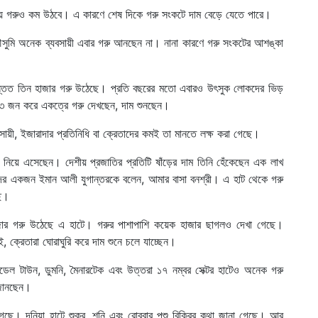
ায় গরুও কম উঠবে। এ কারণে শেষ দিকে গরু সংকটে দাম বেড়ে যেতে পারে।
য মৌসুমি অনেক ব্যবসায়ী এবার গরু আনছেন না। নানা কারণে গরু সংকটের আশঙ্কা
ন্তত তিন হাজার গরু উঠেছে। প্রতি বছরের মতো এবারও উৎসুক লোকদের ভিড়
৩ জন করে একত্রে গরু দেখছেন, দাম শুনছেন।
যবসায়ী, ইজারাদার প্রতিনিধি বা ক্রেতাদের কমই তা মানতে লক্ষ করা গেছে।
ঁড় নিয়ে এসেছেন। দেশীয় প্রজাতির প্রতিটি ষাঁড়ের দাম তিনি হেঁকেছেন এক লাখ
ের একজন ইমান আলী যুগান্তরকে বলেন, আমার বাসা বনশ্রী। এ হাট থেকে গরু
ছি।
াজার গরু উঠেছে এ হাটে। গরুর পাশাপাশি কয়েক হাজার ছাগলও দেখা গেছে।
ক্রেতারা ঘোরাঘুরি করে দাম শুনে চলে যাচ্ছেন।
মডেল টাউন, ডুমনি, মৈনারটেক এবং উত্তরা ১৭ নম্বর সেক্টর হাটেও অনেক গরু
 জানছেন।
গেছে। দনিয়া হাটে শুক্র, শনি এবং রোববার পশু বিক্রির কথা জানা গেছে। আর