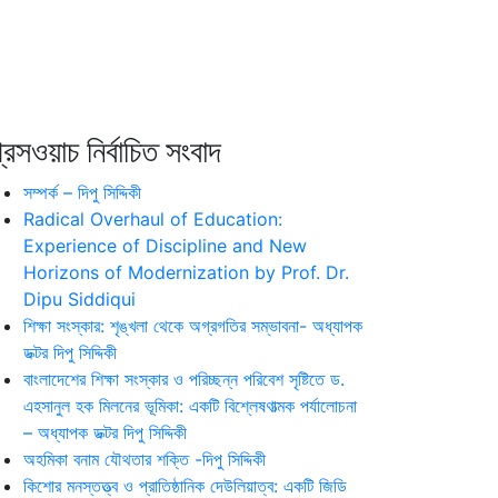
রেসওয়াচ নির্বাচিত সংবাদ
সম্পর্ক – দিপু সিদ্দিকী
Radical Overhaul of Education:
Experience of Discipline and New
Horizons of Modernization by Prof. Dr.
Dipu Siddiqui
শিক্ষা সংস্কার: শৃঙ্খলা থেকে অগ্রগতির সম্ভাবনা- অধ্যাপক
ডক্টর দিপু সিদ্দিকী
বাংলাদেশের শিক্ষা সংস্কার ও পরিচ্ছন্ন পরিবেশ সৃষ্টিতে ড.
এহসানুল হক মিলনের ভূমিকা: একটি বিশ্লেষণাত্মক পর্যালোচনা
– অধ্যাপক ডক্টর দিপু সিদ্দিকী
অহমিকা বনাম যৌথতার শক্তি -দিপু সিদ্দিকী
কিশোর মনস্তত্ত্ব ও প্রাতিষ্ঠানিক দেউলিয়াত্ব: একটি জিডি