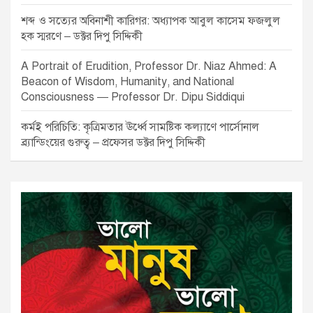
শব্দ ও সত্যের অবিনাশী কারিগর: অধ্যাপক আবুল কাসেম ফজলুল
হক স্মরণে – ডক্টর দিপু সিদ্দিকী
A Portrait of Erudition, Professor Dr. Niaz Ahmed: A
Beacon of Wisdom, Humanity, and National
Consciousness — Professor Dr. Dipu Siddiqui
কর্মই পরিচিতি: কৃত্রিমতার ঊর্ধ্বে সামষ্টিক কল্যাণে পার্সোনাল
ব্র্যান্ডিংয়ের গুরুত্ব – প্রফেসর ডক্টর দিপু সিদ্দিকী