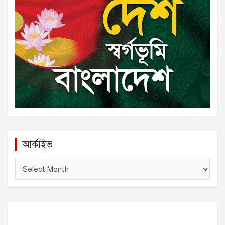
আর্কাইভ
আ
র্কা
ই
ভ