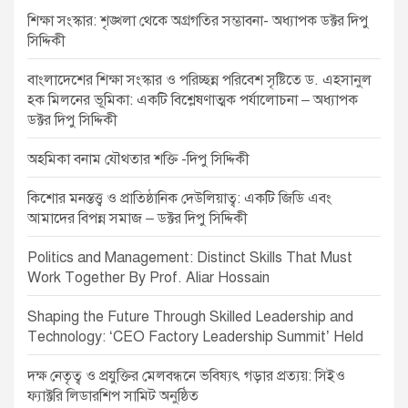
a
শিক্ষা সংস্কার: শৃঙ্খলা থেকে অগ্রগতির সম্ভাবনা- অধ্যাপক ডক্টর দিপু
t
সিদ্দিকী
i
বাংলাদেশের শিক্ষা সংস্কার ও পরিচ্ছন্ন পরিবেশ সৃষ্টিতে ড. এহসানুল
o
হক মিলনের ভূমিকা: একটি বিশ্লেষণাত্মক পর্যালোচনা – অধ্যাপক
ডক্টর দিপু সিদ্দিকী
n
অহমিকা বনাম যৌথতার শক্তি -দিপু সিদ্দিকী
কিশোর মনস্তত্ত্ব ও প্রাতিষ্ঠানিক দেউলিয়াত্ব: একটি জিডি এবং
আমাদের বিপন্ন সমাজ – ডক্টর দিপু সিদ্দিকী
Politics and Management: Distinct Skills That Must
Work Together By Prof. Aliar Hossain
Shaping the Future Through Skilled Leadership and
Technology: ‘CEO Factory Leadership Summit’ Held
দক্ষ নেতৃত্ব ও প্রযুক্তির মেলবন্ধনে ভবিষ্যৎ গড়ার প্রত্যয়: সিইও
ফ্যাক্টরি লিডারশিপ সামিট অনুষ্ঠিত