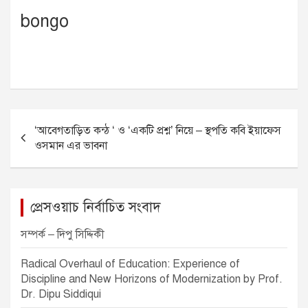
bongo
P
‘আবেগতাড়িত কন্ঠ ‘ ও ‘একটি প্রশ্ন’ নিয়ে – স্থপতি কবি ইয়াফেস
o
ওসমান এর ভাবনা
s
t
n
প্রেসওয়াচ নির্বাচিত সংবাদ
a
সম্পর্ক – দিপু সিদ্দিকী
v
Radical Overhaul of Education: Experience of
i
Discipline and New Horizons of Modernization by Prof.
g
Dr. Dipu Siddiqui