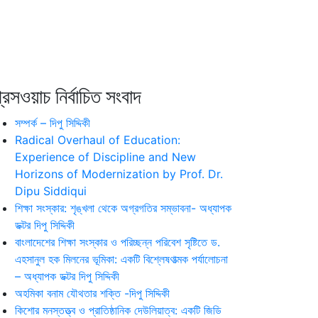
রেসওয়াচ নির্বাচিত সংবাদ
সম্পর্ক – দিপু সিদ্দিকী
Radical Overhaul of Education:
Experience of Discipline and New
Horizons of Modernization by Prof. Dr.
Dipu Siddiqui
শিক্ষা সংস্কার: শৃঙ্খলা থেকে অগ্রগতির সম্ভাবনা- অধ্যাপক
ডক্টর দিপু সিদ্দিকী
বাংলাদেশের শিক্ষা সংস্কার ও পরিচ্ছন্ন পরিবেশ সৃষ্টিতে ড.
এহসানুল হক মিলনের ভূমিকা: একটি বিশ্লেষণাত্মক পর্যালোচনা
– অধ্যাপক ডক্টর দিপু সিদ্দিকী
অহমিকা বনাম যৌথতার শক্তি -দিপু সিদ্দিকী
কিশোর মনস্তত্ত্ব ও প্রাতিষ্ঠানিক দেউলিয়াত্ব: একটি জিডি