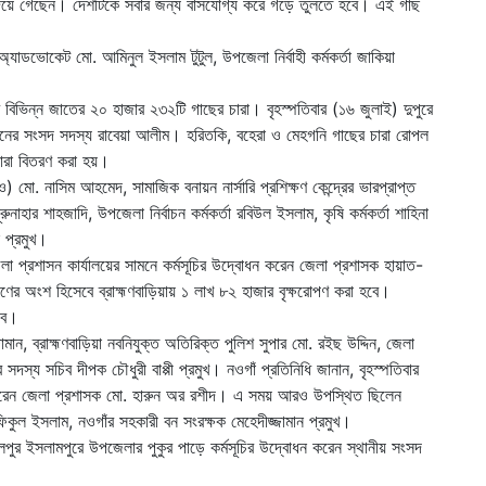
 দিয়ে গেছেন। দেশটিকে সবার জন্য বাসযোগ্য করে গড়ে তুলতে হবে। এই গাছ
যাডভোকেট মো. আমিনুল ইসলাম টুটুল, উপজেলা নির্বাহী কর্মকর্তা জাকিয়া
ে বিভিন্ন জাতের ২০ হাজার ২৩২টি গাছের চারা। বৃহস্পতিবার (১৬ জুলাই) দুপুরে
নের সংসদ সদস্য রাবেয়া আলীম। হরিতকি, বহেরা ও মেহগনি গাছের চারা রোপল
চারা বিতরণ করা হয়।
 মো. নাসিম আহমেদ, সামাজিক বনায়ন নার্সারি প্রশিক্ষণ কেন্দ্রের ভারপ্রাপ্ত
রুনাহার শাহজাদি, উপজেলা নির্বাচন কর্মকর্তা রবিউল ইসলাম, কৃষি কর্মকর্তা শাহিনা
 প্রমুখ।
 জেলা প্রশাসন কার্যালয়ের সামনে কর্মসূচির উদ্বোধন করেন জেলা প্রশাসক হায়াত-
ের অংশ হিসেবে ব্রাহ্মণবাড়িয়ায় ১ লাখ ৮২ হাজার বৃক্ষরোপণ করা হবে।
হবে।
, ব্রাহ্মণবাড়িয়া নবনিযুক্ত অতিরিক্ত পুলিশ সুপার মো. রইছ উদ্দিন, জেলা
দস্য সচিব দীপক চৌধুরী বাপ্পী প্রমুখ। নওগাঁ প্রতিনিধি জানান, বৃহস্পতিবার
ধন করেন জেলা প্রশাসক মো. হারুন অর রশীদ। এ সময় আরও উপস্থিত ছিলেন
িকুল ইসলাম, নওগাঁর সহকারী বন সংরক্ষক মেহেদীজ্জামান প্রমুখ।
লপুর ইসলামপুরে উপজেলার পুকুর পাড়ে কর্মসূচির উদ্বোধন করেন স্থানীয় সংসদ