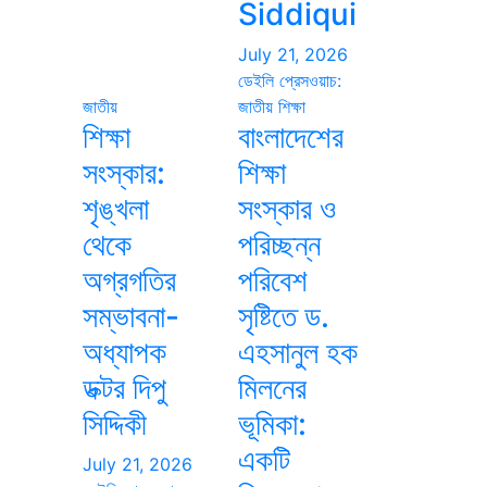
Siddiqui
July 21, 2026
ডেইলি প্রেসওয়াচ:
জাতীয়
জাতীয়
শিক্ষা
শিক্ষা
বাংলাদেশের
সংস্কার:
শিক্ষা
শৃঙ্খলা
সংস্কার ও
থেকে
পরিচ্ছন্ন
অগ্রগতির
পরিবেশ
সম্ভাবনা-
সৃষ্টিতে ড.
অধ্যাপক
এহসানুল হক
ডক্টর দিপু
মিলনের
সিদ্দিকী
ভূমিকা:
একটি
July 21, 2026