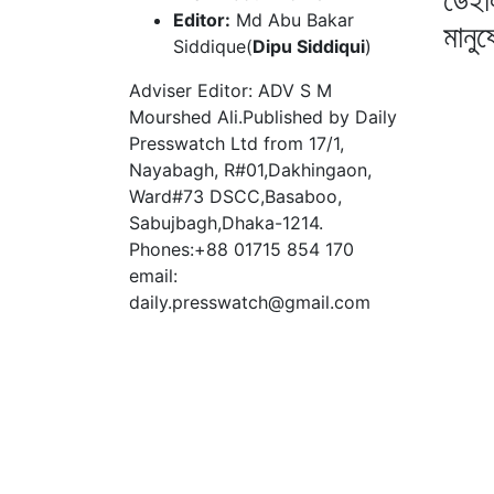
Editor:
Md Abu Bakar
মানু
Siddique(
Dipu Siddiqui
)
Adviser Editor: ADV S M
Mourshed Ali.Published by Daily
Presswatch Ltd from 17/1,
Nayabagh, R#01,Dakhingaon,
Ward#73 DSCC,Basaboo,
Sabujbagh,Dhaka-1214.
Phones:+88 01715 854 170
email:
daily.presswatch@gmail.com