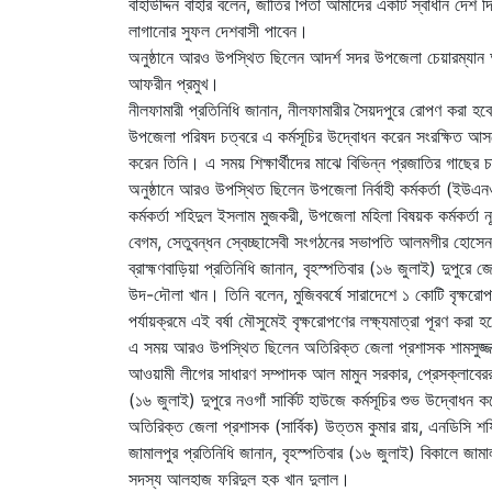
বাহাউদ্দিন বাহার বলেন, জাতির পিতা আমাদের একটি স্বাধীন দেশ
লাগানোর সুফল দেশবাসী পাবেন।
অনুষ্ঠানে আরও উপস্থিত ছিলেন আদর্শ সদর উপজেলা চেয়ারম্যান অ্
আফরীন প্রমুখ।
নীলফামারী প্রতিনিধি জানান, নীলফামারীর সৈয়দপুরে রোপণ করা হব
উপজেলা পরিষদ চত্বরে এ কর্মসূচির উদ্বোধন করেন সংরক্ষিত আস
করেন তিনি। এ সময় শিক্ষার্থীদের মাঝে বিভিন্ন প্রজাতির গাছের 
অনুষ্ঠানে আরও উপস্থিত ছিলেন উপজেলা নির্বাহী কর্মকর্তা (ইউএনও)
কর্মকর্তা শহিদুল ইসলাম মুজকরী, উপজেলা মহিলা বিষয়ক কর্মকর্তা নূ
বেগম, সেতুবন্ধন স্বেচ্ছাসেবী সংগঠনের সভাপতি আলমগীর হোসেন
ব্রাহ্মণবাড়িয়া প্রতিনিধি জানান, বৃহস্পতিবার (১৬ জুলাই) দুপুরে
উদ-দৌলা খান। তিনি বলেন, মুজিববর্ষে সারাদেশে ১ কোটি বৃক্ষরোপণ
পর্যায়ক্রমে এই বর্ষা মৌসুমেই বৃক্ষরোপণের লক্ষ্যমাত্রা পূরণ করা 
এ সময় আরও উপস্থিত ছিলেন অতিরিক্ত জেলা প্রশাসক শামসুজ্জামান
আওয়ামী লীগের সাধারণ সম্পাদক আল মামুন সরকার, প্রেসক্লাবেরর স
(১৬ জুলাই) দুপুরে নওগাঁ সার্কিট হাউজে কর্মসূচির শুভ উদ্বো
অতিরিক্ত জেলা প্রশাসক (সার্বিক) উত্তম কুমার রায়, এনডিসি শফ
জামালপুর প্রতিনিধি জানান, বৃহস্পতিবার (১৬ জুলাই) বিকালে জামা
সদস্য আলহাজ ফরিদুল হক খান দুলাল।