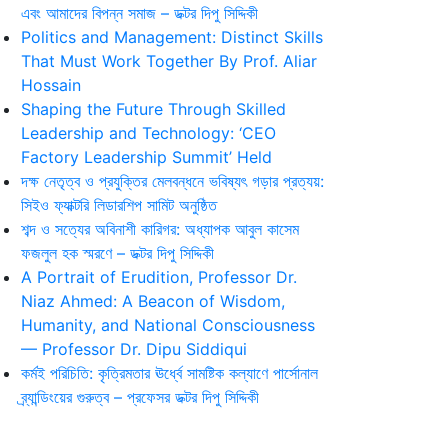
এবং আমাদের বিপন্ন সমাজ – ডক্টর দিপু সিদ্দিকী
Politics and Management: Distinct Skills
That Must Work Together By Prof. Aliar
Hossain
Shaping the Future Through Skilled
Leadership and Technology: ‘CEO
Factory Leadership Summit’ Held
দক্ষ নেতৃত্ব ও প্রযুক্তির মেলবন্ধনে ভবিষ্যৎ গড়ার প্রত্যয়:
সিইও ফ্যাক্টরি লিডারশিপ সামিট অনুষ্ঠিত
শব্দ ও সত্যের অবিনাশী কারিগর: অধ্যাপক আবুল কাসেম
ফজলুল হক স্মরণে – ডক্টর দিপু সিদ্দিকী
A Portrait of Erudition, Professor Dr.
Niaz Ahmed: A Beacon of Wisdom,
Humanity, and National Consciousness
— Professor Dr. Dipu Siddiqui
কর্মই পরিচিতি: কৃত্রিমতার ঊর্ধ্বে সামষ্টিক কল্যাণে পার্সোনাল
ব্র্যান্ডিংয়ের গুরুত্ব – প্রফেসর ডক্টর দিপু সিদ্দিকী