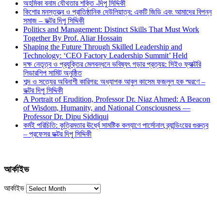
অহমিকা বনাম যৌথতার শক্তি -দিপু সিদ্দিকী
কিশোর মনস্তত্ত্ব ও প্রাতিষ্ঠানিক দেউলিয়াত্ব: একটি জিডি এবং আমাদের বিপন্ন
সমাজ – ডক্টর দিপু সিদ্দিকী
Politics and Management: Distinct Skills That Must Work
Together By Prof. Aliar Hossain
Shaping the Future Through Skilled Leadership and
Technology: ‘CEO Factory Leadership Summit’ Held
দক্ষ নেতৃত্ব ও প্রযুক্তির মেলবন্ধনে ভবিষ্যৎ গড়ার প্রত্যয়: সিইও ফ্যাক্টরি
লিডারশিপ সামিট অনুষ্ঠিত
শব্দ ও সত্যের অবিনাশী কারিগর: অধ্যাপক আবুল কাসেম ফজলুল হক স্মরণে –
ডক্টর দিপু সিদ্দিকী
A Portrait of Erudition, Professor Dr. Niaz Ahmed: A Beacon
of Wisdom, Humanity, and National Consciousness —
Professor Dr. Dipu Siddiqui
কর্মই পরিচিতি: কৃত্রিমতার ঊর্ধ্বে সামষ্টিক কল্যাণে পার্সোনাল ব্র্যান্ডিংয়ের গুরুত্ব
– প্রফেসর ডক্টর দিপু সিদ্দিকী
আর্কাইভ
আর্কাইভ