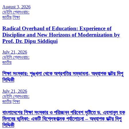
August 3, 2026
ডেইলি প্রেসওয়াচ:
জাতীয়
শিক্ষা
Radical Overhaul of Education: Experience of
Discipline and New Horizons of Modernization by
Prof. Dr. Dipu Siddiqui
July 21, 2026
ডেইলি প্রেসওয়াচ:
জাতীয়
শিক্ষা সংস্কার: শৃঙ্খলা থেকে অগ্রগতির সম্ভাবনা- অধ্যাপক ডক্টর দিপু
সিদ্দিকী
July 21, 2026
ডেইলি প্রেসওয়াচ:
জাতীয়
শিক্ষা
বাংলাদেশের শিক্ষা সংস্কার ও পরিচ্ছন্ন পরিবেশ সৃষ্টিতে ড. এহসানুল হক
মিলনের ভূমিকা: একটি বিশ্লেষণাত্মক পর্যালোচনা – অধ্যাপক ডক্টর দিপু
সিদ্দিকী