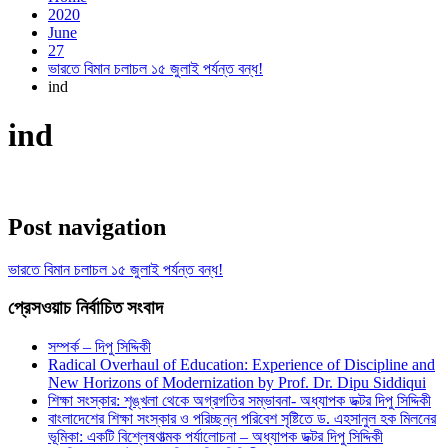
2020
June
27
ভারতে বিমান চলাচল ১৫ জুলাই পর্যন্ত বন্ধ!
ind
ind
Post navigation
ভারতে বিমান চলাচল ১৫ জুলাই পর্যন্ত বন্ধ!
প্রেসওয়াচ নির্বাচিত সংবাদ
সম্পর্ক – দিপু সিদ্দিকী
Radical Overhaul of Education: Experience of Discipline and
New Horizons of Modernization by Prof. Dr. Dipu Siddiqui
শিক্ষা সংস্কার: শৃঙ্খলা থেকে অগ্রগতির সম্ভাবনা- অধ্যাপক ডক্টর দিপু সিদ্দিকী
বাংলাদেশের শিক্ষা সংস্কার ও পরিচ্ছন্ন পরিবেশ সৃষ্টিতে ড. এহসানুল হক মিলনের
ভূমিকা: একটি বিশ্লেষণাত্মক পর্যালোচনা – অধ্যাপক ডক্টর দিপু সিদ্দিকী