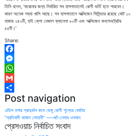
তিনি বলেন, ‘করোনার জন্য নির্ধারিত সব হাসপাতালেই রোগী ভর্তি হতে পারবেন।
কারণ অনেক শয্যা খালি আছে। সব হাসপাতালে অক্সিজেন সিলিন্ডার রয়েছে মোট ১০
হাজার ২৪০টি, হাই ফ্লো নেজাল ক্যানেলা ৮০টি এবং অক্সিজেন কনসেনট্রেটর
৫৫টি।’
Share:
Facebook
Messenger
WhatsApp
Gmail
Post navigation
Share
এডিস মশার প্রাদুর্ভাব কমে ডেঙ্গু রোগী শূন্যের কোটায়
“প্রতিবাদী কামাল লোহানী” —–জাঁ-নেসার ওসমান
প্রেসওয়াচ নির্বাচিত সংবাদ