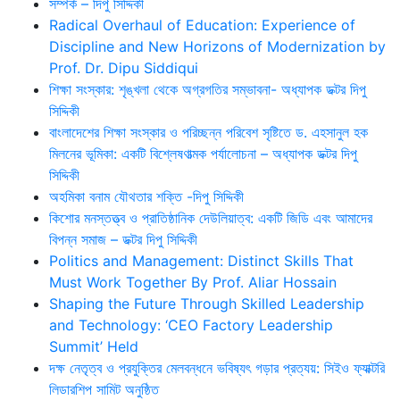
সম্পর্ক – দিপু সিদ্দিকী
Radical Overhaul of Education: Experience of
Discipline and New Horizons of Modernization by
Prof. Dr. Dipu Siddiqui
শিক্ষা সংস্কার: শৃঙ্খলা থেকে অগ্রগতির সম্ভাবনা- অধ্যাপক ডক্টর দিপু
সিদ্দিকী
বাংলাদেশের শিক্ষা সংস্কার ও পরিচ্ছন্ন পরিবেশ সৃষ্টিতে ড. এহসানুল হক
মিলনের ভূমিকা: একটি বিশ্লেষণাত্মক পর্যালোচনা – অধ্যাপক ডক্টর দিপু
সিদ্দিকী
অহমিকা বনাম যৌথতার শক্তি -দিপু সিদ্দিকী
কিশোর মনস্তত্ত্ব ও প্রাতিষ্ঠানিক দেউলিয়াত্ব: একটি জিডি এবং আমাদের
বিপন্ন সমাজ – ডক্টর দিপু সিদ্দিকী
Politics and Management: Distinct Skills That
Must Work Together By Prof. Aliar Hossain
Shaping the Future Through Skilled Leadership
and Technology: ‘CEO Factory Leadership
Summit’ Held
দক্ষ নেতৃত্ব ও প্রযুক্তির মেলবন্ধনে ভবিষ্যৎ গড়ার প্রত্যয়: সিইও ফ্যাক্টরি
লিডারশিপ সামিট অনুষ্ঠিত