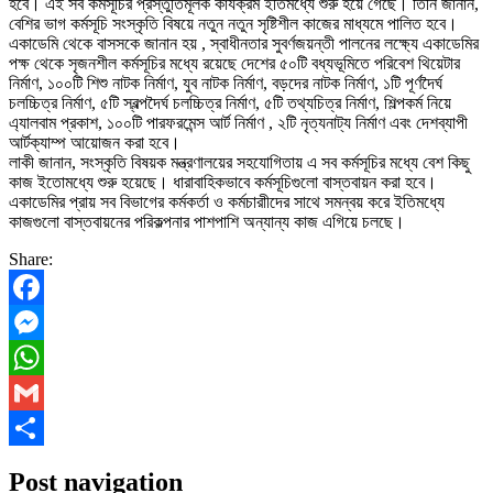
হবে। এই সব কর্মসূচির প্রস্তুতিমূলক কার্যক্রম ইতিমধ্যে শুরু হয়ে গেছে। তিনি জানান,
বেশির ভাগ কর্মসূচি সংস্কৃতি বিষয়ে নতুন নতুন সৃষ্টিশীল কাজের মাধ্যমে পালিত হবে।
একাডেমি থেকে বাসসকে জানান হয় , স্বাধীনতার সুবর্ণজয়ন্তী পালনের লক্ষ্যে একাডেমির
পক্ষ থেকে সৃজনশীল কর্মসূচির মধ্যে রয়েছে দেশের ৫০টি বধ্যভূমিতে পরিবেশ থিয়েটার
নির্মাণ, ১০০টি শিশু নাটক নির্মাণ, যুব নাটক নির্মাণ, বড়দের নাটক নির্মাণ, ১টি পূর্ণদৈর্ঘ
চলচ্চিত্র নির্মাণ, ৫টি স্বল্পদৈর্ঘ চলচ্চিত্র নির্মাণ, ৫টি তথ্যচিত্র নির্মাণ, শিল্পকর্ম নিয়ে
এ্যালবাম প্রকাশ, ১০০টি পারফরমেন্স আর্ট নির্মাণ , ২টি নৃত্যনাট্য নির্মাণ এবং দেশব্যাপী
আর্টক্যাম্প আয়োজন করা হবে।
লাকী জানান, সংস্কৃতি বিষয়ক মন্ত্রণালয়ের সহযোগিতায় এ সব কর্মসূচির মধ্যে বেশ কিছু
কাজ ইতোমধ্যে শুরু হয়েছে। ধারাবাহিকভাবে কর্মসূচিগুলো বাস্তবায়ন করা হবে।
একাডেমির প্রায় সব বিভাগের কর্মকর্তা ও কর্মচারাীদের সাথে সমন্বয় করে ইতিমধ্যে
কাজগুলো বাস্তবায়নের পরিকল্পনার পাশপাশি অন্যান্য কাজ এগিয়ে চলছে।
Share:
Facebook
Messenger
WhatsApp
Gmail
Share
Post navigation