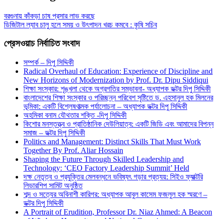
বরগুনায় কাঁকড়া চাষ প্রসার লাভ করছে
ডিজিটাল ল্যাব চালু হলে সময় ও উৎপাদন খরচ কমবে : কৃষি সচিব
প্রেসওয়াচ নির্বাচিত সংবাদ
সম্পর্ক – দিপু সিদ্দিকী
Radical Overhaul of Education: Experience of Discipline and
New Horizons of Modernization by Prof. Dr. Dipu Siddiqui
শিক্ষা সংস্কার: শৃঙ্খলা থেকে অগ্রগতির সম্ভাবনা- অধ্যাপক ডক্টর দিপু সিদ্দিকী
বাংলাদেশের শিক্ষা সংস্কার ও পরিচ্ছন্ন পরিবেশ সৃষ্টিতে ড. এহসানুল হক মিলনের
ভূমিকা: একটি বিশ্লেষণাত্মক পর্যালোচনা – অধ্যাপক ডক্টর দিপু সিদ্দিকী
অহমিকা বনাম যৌথতার শক্তি -দিপু সিদ্দিকী
কিশোর মনস্তত্ত্ব ও প্রাতিষ্ঠানিক দেউলিয়াত্ব: একটি জিডি এবং আমাদের বিপন্ন
সমাজ – ডক্টর দিপু সিদ্দিকী
Politics and Management: Distinct Skills That Must Work
Together By Prof. Aliar Hossain
Shaping the Future Through Skilled Leadership and
Technology: ‘CEO Factory Leadership Summit’ Held
দক্ষ নেতৃত্ব ও প্রযুক্তির মেলবন্ধনে ভবিষ্যৎ গড়ার প্রত্যয়: সিইও ফ্যাক্টরি
লিডারশিপ সামিট অনুষ্ঠিত
শব্দ ও সত্যের অবিনাশী কারিগর: অধ্যাপক আবুল কাসেম ফজলুল হক স্মরণে –
ডক্টর দিপু সিদ্দিকী
A Portrait of Erudition, Professor Dr. Niaz Ahmed: A Beacon