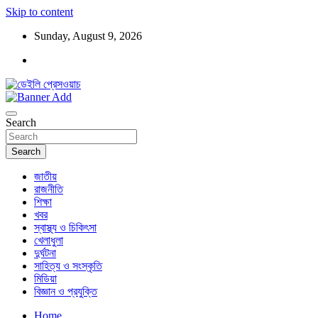
Skip to content
Sunday, August 9, 2026
ডেইলি প্রেসওয়াচ মুক্তিযুদ্ধের চেতনায় উদ্বুদ্ধ মুখপত্র
ডেইলি প্রেসওয়াচ
Search
Search
জাতীয়
রাজনীতি
শিক্ষা
খবর
স্বাস্থ্য ও চিকিৎসা
খেলাধুলা
দুর্ঘটনা
সাহিত্য ও সংস্কৃতি
মিডিয়া
বিজ্ঞান ও প্রযুক্তি
Home