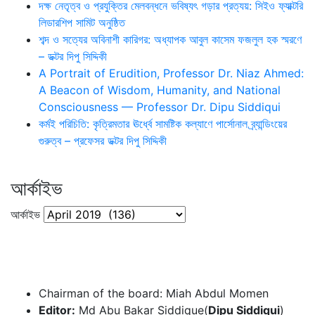
দক্ষ নেতৃত্ব ও প্রযুক্তির মেলবন্ধনে ভবিষ্যৎ গড়ার প্রত্যয়: সিইও ফ্যাক্টরি
লিডারশিপ সামিট অনুষ্ঠিত
শব্দ ও সত্যের অবিনাশী কারিগর: অধ্যাপক আবুল কাসেম ফজলুল হক স্মরণে
– ডক্টর দিপু সিদ্দিকী
A Portrait of Erudition, Professor Dr. Niaz Ahmed:
A Beacon of Wisdom, Humanity, and National
Consciousness — Professor Dr. Dipu Siddiqui
কর্মই পরিচিতি: কৃত্রিমতার ঊর্ধ্বে সামষ্টিক কল্যাণে পার্সোনাল ব্র্যান্ডিংয়ের
গুরুত্ব – প্রফেসর ডক্টর দিপু সিদ্দিকী
আর্কাইভ
আর্কাইভ
Chairman of the board: Miah Abdul Momen
Editor:
Md Abu Bakar Siddique(
Dipu Siddiqui
)