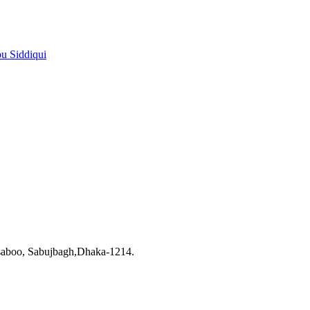
pu Siddiqui
saboo, Sabujbagh,Dhaka-1214.