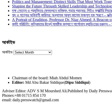
Politics and Management: Distinct Skills That Must Work Toge
Shaping the Future Through Skilled Leadership and Technolo
দক্ষ নেতৃত্ব ও প্রযুক্তির মেলবন্ধনে ভবিষ্যৎ গড়ার প্রত্যয়: সিইও ফ্যাক্টরি লিডার
শব্দ ও সত্যের অবিনাশী কারিগর: অধ্যাপক আবুল কাসেম ফজলুল হক স্মরণে – ডক্টর দ
A Portrait of Erudition, Professor Dr. Niaz Ahmed: A Beacon
কর্মই পরিচিতি: কৃত্রিমতার ঊর্ধ্বে সামষ্টিক কল্যাণে পার্সোনাল ব্র্যান্ডিংয়ের গুরুত্ব –
আর্কাইভ
আর্কাইভ
Chairman of the board: Miah Abdul Momen
Editor:
Md Abu Bakar Siddique(
Dipu Siddiqui
)
Adviser Editor: ADV S M Mourshed Ali.Published by Daily Press
Phones:+88 01715 854 170
email: daily.presswatch@gmail.com