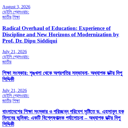
August 3, 2026
ডেইলি প্রেসওয়াচ:
জাতীয়
শিক্ষা
Radical Overhaul of Education: Experience of
Discipline and New Horizons of Modernization by
Prof. Dr. Dipu Siddiqui
July 21, 2026
ডেইলি প্রেসওয়াচ:
জাতীয়
শিক্ষা সংস্কার: শৃঙ্খলা থেকে অগ্রগতির সম্ভাবনা- অধ্যাপক ডক্টর দিপু
সিদ্দিকী
July 21, 2026
ডেইলি প্রেসওয়াচ:
জাতীয়
শিক্ষা
বাংলাদেশের শিক্ষা সংস্কার ও পরিচ্ছন্ন পরিবেশ সৃষ্টিতে ড. এহসানুল হক
মিলনের ভূমিকা: একটি বিশ্লেষণাত্মক পর্যালোচনা – অধ্যাপক ডক্টর দিপু
সিদ্দিকী