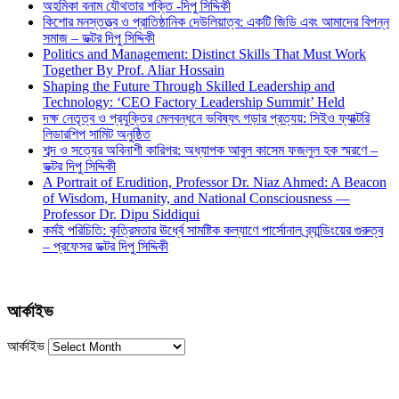
অহমিকা বনাম যৌথতার শক্তি -দিপু সিদ্দিকী
কিশোর মনস্তত্ত্ব ও প্রাতিষ্ঠানিক দেউলিয়াত্ব: একটি জিডি এবং আমাদের বিপন্ন
সমাজ – ডক্টর দিপু সিদ্দিকী
Politics and Management: Distinct Skills That Must Work
Together By Prof. Aliar Hossain
Shaping the Future Through Skilled Leadership and
Technology: ‘CEO Factory Leadership Summit’ Held
দক্ষ নেতৃত্ব ও প্রযুক্তির মেলবন্ধনে ভবিষ্যৎ গড়ার প্রত্যয়: সিইও ফ্যাক্টরি
লিডারশিপ সামিট অনুষ্ঠিত
শব্দ ও সত্যের অবিনাশী কারিগর: অধ্যাপক আবুল কাসেম ফজলুল হক স্মরণে –
ডক্টর দিপু সিদ্দিকী
A Portrait of Erudition, Professor Dr. Niaz Ahmed: A Beacon
of Wisdom, Humanity, and National Consciousness —
Professor Dr. Dipu Siddiqui
কর্মই পরিচিতি: কৃত্রিমতার ঊর্ধ্বে সামষ্টিক কল্যাণে পার্সোনাল ব্র্যান্ডিংয়ের গুরুত্ব
– প্রফেসর ডক্টর দিপু সিদ্দিকী
আর্কাইভ
আর্কাইভ