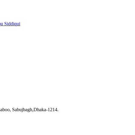
pu Siddiqui
saboo, Sabujbagh,Dhaka-1214.