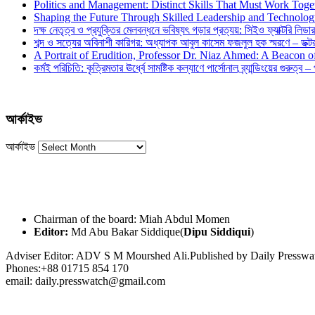
Politics and Management: Distinct Skills That Must Work Toge
Shaping the Future Through Skilled Leadership and Technolo
দক্ষ নেতৃত্ব ও প্রযুক্তির মেলবন্ধনে ভবিষ্যৎ গড়ার প্রত্যয়: সিইও ফ্যাক্টরি লিডার
শব্দ ও সত্যের অবিনাশী কারিগর: অধ্যাপক আবুল কাসেম ফজলুল হক স্মরণে – ডক্টর দ
A Portrait of Erudition, Professor Dr. Niaz Ahmed: A Beacon
কর্মই পরিচিতি: কৃত্রিমতার ঊর্ধ্বে সামষ্টিক কল্যাণে পার্সোনাল ব্র্যান্ডিংয়ের গুরুত্ব –
আর্কাইভ
আর্কাইভ
Chairman of the board: Miah Abdul Momen
Editor:
Md Abu Bakar Siddique(
Dipu Siddiqui
)
Adviser Editor: ADV S M Mourshed Ali.Published by Daily Press
Phones:+88 01715 854 170
email: daily.presswatch@gmail.com