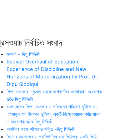
রেসওয়াচ নির্বাচিত সংবাদ
সম্পর্ক – দিপু সিদ্দিকী
Radical Overhaul of Education:
Experience of Discipline and New
Horizons of Modernization by Prof. Dr.
Dipu Siddiqui
শিক্ষা সংস্কার: শৃঙ্খলা থেকে অগ্রগতির সম্ভাবনা- অধ্যাপক
ডক্টর দিপু সিদ্দিকী
বাংলাদেশের শিক্ষা সংস্কার ও পরিচ্ছন্ন পরিবেশ সৃষ্টিতে ড.
এহসানুল হক মিলনের ভূমিকা: একটি বিশ্লেষণাত্মক পর্যালোচনা
– অধ্যাপক ডক্টর দিপু সিদ্দিকী
অহমিকা বনাম যৌথতার শক্তি -দিপু সিদ্দিকী
কিশোর মনস্তত্ত্ব ও প্রাতিষ্ঠানিক দেউলিয়াত্ব: একটি জিডি