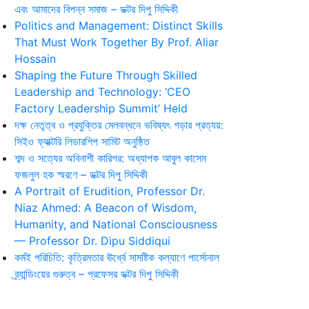
এবং আমাদের বিপন্ন সমাজ – ডক্টর দিপু সিদ্দিকী
Politics and Management: Distinct Skills
That Must Work Together By Prof. Aliar
Hossain
Shaping the Future Through Skilled
Leadership and Technology: ‘CEO
Factory Leadership Summit’ Held
দক্ষ নেতৃত্ব ও প্রযুক্তির মেলবন্ধনে ভবিষ্যৎ গড়ার প্রত্যয়:
সিইও ফ্যাক্টরি লিডারশিপ সামিট অনুষ্ঠিত
শব্দ ও সত্যের অবিনাশী কারিগর: অধ্যাপক আবুল কাসেম
ফজলুল হক স্মরণে – ডক্টর দিপু সিদ্দিকী
A Portrait of Erudition, Professor Dr.
Niaz Ahmed: A Beacon of Wisdom,
Humanity, and National Consciousness
— Professor Dr. Dipu Siddiqui
কর্মই পরিচিতি: কৃত্রিমতার ঊর্ধ্বে সামষ্টিক কল্যাণে পার্সোনাল
ব্র্যান্ডিংয়ের গুরুত্ব – প্রফেসর ডক্টর দিপু সিদ্দিকী