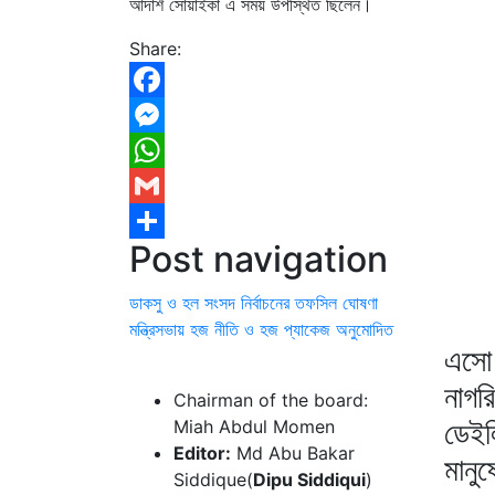
আদার্শ সোয়াইকা এ সময় উপস্থিত ছিলেন।
Share:
Facebook
Messenger
WhatsApp
Gmail
Post navigation
Share
ডাকসু ও হল সংসদ নির্বাচনের তফসিল ঘোষণা
মন্ত্রিসভায় হজ নীতি ও হজ প্যাকেজ অনুমোদিত
এসো 
নাগর
Chairman of the board:
ডেইল
Miah Abdul Momen
Editor:
Md Abu Bakar
মানু
Siddique(
Dipu Siddiqui
)