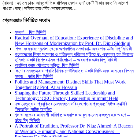
(বাসস) : ২৪তম ঢাকা আন্তর্জাতিক বাণিজ্য মেলায় ২শ’ কোটি টাকার রফতানি আদেশ
পাওয়া গেছে।শনিবার রাজধানীর শেরেবাংলানগর…
প্রেসওয়াচ নির্বাচিত সংবাদ
সম্পর্ক – দিপু সিদ্দিকী
Radical Overhaul of Education: Experience of Discipline and
New Horizons of Modernization by Prof. Dr. Dipu Siddiqui
শিক্ষা সংস্কার: শৃঙ্খলা থেকে অগ্রগতির সম্ভাবনা- অধ্যাপক ডক্টর দিপু সিদ্দিকী
বাংলাদেশের শিক্ষা সংস্কার ও পরিচ্ছন্ন পরিবেশ সৃষ্টিতে ড. এহসানুল হক মিলনের
ভূমিকা: একটি বিশ্লেষণাত্মক পর্যালোচনা – অধ্যাপক ডক্টর দিপু সিদ্দিকী
অহমিকা বনাম যৌথতার শক্তি -দিপু সিদ্দিকী
কিশোর মনস্তত্ত্ব ও প্রাতিষ্ঠানিক দেউলিয়াত্ব: একটি জিডি এবং আমাদের বিপন্ন
সমাজ – ডক্টর দিপু সিদ্দিকী
Politics and Management: Distinct Skills That Must Work
Together By Prof. Aliar Hossain
Shaping the Future Through Skilled Leadership and
Technology: ‘CEO Factory Leadership Summit’ Held
দক্ষ নেতৃত্ব ও প্রযুক্তির মেলবন্ধনে ভবিষ্যৎ গড়ার প্রত্যয়: সিইও ফ্যাক্টরি
লিডারশিপ সামিট অনুষ্ঠিত
শব্দ ও সত্যের অবিনাশী কারিগর: অধ্যাপক আবুল কাসেম ফজলুল হক স্মরণে –
ডক্টর দিপু সিদ্দিকী
A Portrait of Erudition, Professor Dr. Niaz Ahmed: A Beacon
of Wisdom, Humanity, and National Consciousness —
Professor Dr. Dipu Siddiqui