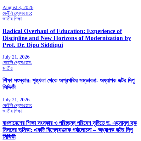
August 3, 2026
ডেইলি প্রেসওয়াচ:
জাতীয়
শিক্ষা
Radical Overhaul of Education: Experience of
Discipline and New Horizons of Modernization by
Prof. Dr. Dipu Siddiqui
July 21, 2026
ডেইলি প্রেসওয়াচ:
জাতীয়
শিক্ষা সংস্কার: শৃঙ্খলা থেকে অগ্রগতির সম্ভাবনা- অধ্যাপক ডক্টর দিপু
সিদ্দিকী
July 21, 2026
ডেইলি প্রেসওয়াচ:
জাতীয়
শিক্ষা
বাংলাদেশের শিক্ষা সংস্কার ও পরিচ্ছন্ন পরিবেশ সৃষ্টিতে ড. এহসানুল হক
মিলনের ভূমিকা: একটি বিশ্লেষণাত্মক পর্যালোচনা – অধ্যাপক ডক্টর দিপু
সিদ্দিকী