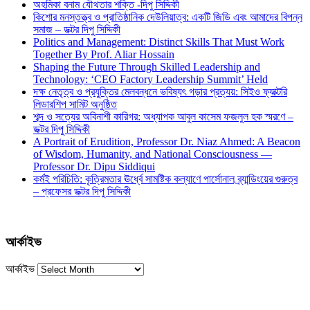
অহমিকা বনাম যৌথতার শক্তি -দিপু সিদ্দিকী
কিশোর মনস্তত্ত্ব ও প্রাতিষ্ঠানিক দেউলিয়াত্ব: একটি জিডি এবং আমাদের বিপন্ন
সমাজ – ডক্টর দিপু সিদ্দিকী
Politics and Management: Distinct Skills That Must Work
Together By Prof. Aliar Hossain
Shaping the Future Through Skilled Leadership and
Technology: ‘CEO Factory Leadership Summit’ Held
দক্ষ নেতৃত্ব ও প্রযুক্তির মেলবন্ধনে ভবিষ্যৎ গড়ার প্রত্যয়: সিইও ফ্যাক্টরি
লিডারশিপ সামিট অনুষ্ঠিত
শব্দ ও সত্যের অবিনাশী কারিগর: অধ্যাপক আবুল কাসেম ফজলুল হক স্মরণে –
ডক্টর দিপু সিদ্দিকী
A Portrait of Erudition, Professor Dr. Niaz Ahmed: A Beacon
of Wisdom, Humanity, and National Consciousness —
Professor Dr. Dipu Siddiqui
কর্মই পরিচিতি: কৃত্রিমতার ঊর্ধ্বে সামষ্টিক কল্যাণে পার্সোনাল ব্র্যান্ডিংয়ের গুরুত্ব
– প্রফেসর ডক্টর দিপু সিদ্দিকী
আর্কাইভ
আর্কাইভ