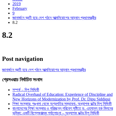
2019
February
9
জ্ঞানার্জনে ব্রতী হয়ে দেশ গঠনে আত্মনিয়োগের আহ্বান প্রধানমন্ত্রীর
8.2
8.2
Post navigation
জ্ঞানার্জনে ব্রতী হয়ে দেশ গঠনে আত্মনিয়োগের আহ্বান প্রধানমন্ত্রীর
প্রেসওয়াচ নির্বাচিত সংবাদ
সম্পর্ক – দিপু সিদ্দিকী
Radical Overhaul of Education: Experience of Discipline and
New Horizons of Modernization by Prof. Dr. Dipu Siddiqui
শিক্ষা সংস্কার: শৃঙ্খলা থেকে অগ্রগতির সম্ভাবনা- অধ্যাপক ডক্টর দিপু সিদ্দিকী
বাংলাদেশের শিক্ষা সংস্কার ও পরিচ্ছন্ন পরিবেশ সৃষ্টিতে ড. এহসানুল হক মিলনের
ভূমিকা: একটি বিশ্লেষণাত্মক পর্যালোচনা – অধ্যাপক ডক্টর দিপু সিদ্দিকী