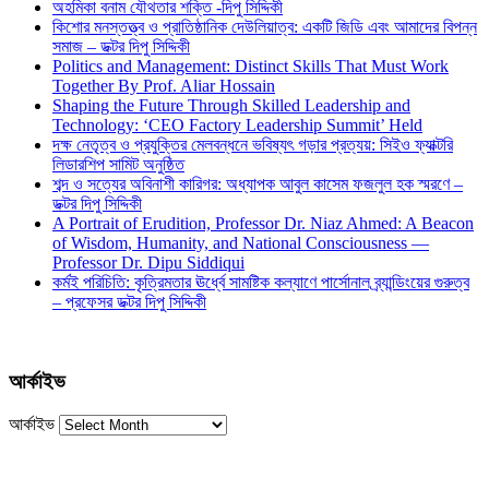
অহমিকা বনাম যৌথতার শক্তি -দিপু সিদ্দিকী
কিশোর মনস্তত্ত্ব ও প্রাতিষ্ঠানিক দেউলিয়াত্ব: একটি জিডি এবং আমাদের বিপন্ন
সমাজ – ডক্টর দিপু সিদ্দিকী
Politics and Management: Distinct Skills That Must Work
Together By Prof. Aliar Hossain
Shaping the Future Through Skilled Leadership and
Technology: ‘CEO Factory Leadership Summit’ Held
দক্ষ নেতৃত্ব ও প্রযুক্তির মেলবন্ধনে ভবিষ্যৎ গড়ার প্রত্যয়: সিইও ফ্যাক্টরি
লিডারশিপ সামিট অনুষ্ঠিত
শব্দ ও সত্যের অবিনাশী কারিগর: অধ্যাপক আবুল কাসেম ফজলুল হক স্মরণে –
ডক্টর দিপু সিদ্দিকী
A Portrait of Erudition, Professor Dr. Niaz Ahmed: A Beacon
of Wisdom, Humanity, and National Consciousness —
Professor Dr. Dipu Siddiqui
কর্মই পরিচিতি: কৃত্রিমতার ঊর্ধ্বে সামষ্টিক কল্যাণে পার্সোনাল ব্র্যান্ডিংয়ের গুরুত্ব
– প্রফেসর ডক্টর দিপু সিদ্দিকী
আর্কাইভ
আর্কাইভ