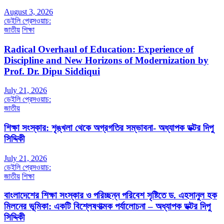
August 3, 2026
ডেইলি প্রেসওয়াচ:
জাতীয়
শিক্ষা
Radical Overhaul of Education: Experience of
Discipline and New Horizons of Modernization by
Prof. Dr. Dipu Siddiqui
July 21, 2026
ডেইলি প্রেসওয়াচ:
জাতীয়
শিক্ষা সংস্কার: শৃঙ্খলা থেকে অগ্রগতির সম্ভাবনা- অধ্যাপক ডক্টর দিপু
সিদ্দিকী
July 21, 2026
ডেইলি প্রেসওয়াচ:
জাতীয়
শিক্ষা
বাংলাদেশের শিক্ষা সংস্কার ও পরিচ্ছন্ন পরিবেশ সৃষ্টিতে ড. এহসানুল হক
মিলনের ভূমিকা: একটি বিশ্লেষণাত্মক পর্যালোচনা – অধ্যাপক ডক্টর দিপু
সিদ্দিকী