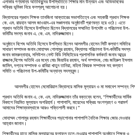
এলাকার গণ্যমান্য অতিথিবৃন্দের উপস্থিতিতে শিক্ষার মান উন্নয়ন এবং অভিভাবকের
সক্রিয় ভূমিকা নিয়ে ফলপ্রসূ আলোচনা হয়।
বিদ্যালয়ের প্রধান শিক্ষক তানজিনা আক্তারের সভাপতিত্বে এবং সহকারী প্রধান শিক্ষক
কে. এম. রায়হান আলম জাওয়াদ-এর সঞ্চালনায় অনুষ্ঠানটি প্রাণবন্ত হয়ে ওঠে। এতে
প্রধান অতিথি হিসেবে উপস্থিত ছিলেন বিদ্যালয়ের সম্মানিত উপদেষ্টা ও পরিচালনা উপ-
কমিটির সদস্য জনাব এ. কে. এম. নাদিরুজ্জামান।
অনুষ্ঠানে বিশেষ অতিথি হিসেবে উপস্থিত ছিলেন আলমগীর হোসেন সিটি কল্যাণ সমিতির
সাধারণ সম্পাদক জনাব মোহাম্মদ গোলামুর রহমান, বিদ্যালয় পরিচালনা উপ-কমিটির সদস্য
জনাব কামরুন্নাহার, সলিউশন নেস্ট বিডি লিমিটেডের প্রশাসনিক কর্মকর্তা জনাব আব্দুর
রাজ্জাক,বিশেষ অতিথি এর মধ্যে মোঃ জিয়াউর রহমান, অর্থ সম্পাদক, মোঃ জহিরুল ইসলাম
জামিল, দপ্তর সম্পাদক ও রাবিয়া খাতুন তানিয়া, মহিলা বিষয়ক সম্পাদক সহ কল্যাণ
সমিতি ও পরিচালনা উপ-কমিটির অন্যান্য সদস্যবৃন্দ।
আলমগীর হোসেন মেমোরিয়াল বিদ্যালয়ে মাসিক মূল্যায়ন ও মা সমাবেশ সম্পন্ন: শি
প্রধান অতিথি জনাব এ. কে. এম. নাদিরুজ্জামান তাঁর বক্তব্যে বলেন, “শিক্ষার্থীদের সার্বিক
বিকাশে নিয়মিত মূল্যায়ন অপরিহার্য। পাশাপাশি, মায়েদের সক্রিয় অংশগ্রহণ ও পরামর্শ
আমাদের শিক্ষাব্যবস্থাকে আরও শক্তিশালী করবে।”
মোহাম্মদ গোলামুর রহমান শিক্ষার্থীদের পড়াশোনার পাশাপাশি নৈতিক শিক্ষায় জোর দেওয়ার
আহ্বান জানান।
শিক্ষার্থীদের হাতে মাসিক মূল্যায়নের ফলাফল তুলে দেওয়ার পাশাপাশি অনুষ্ঠানে শিক্ষক ও