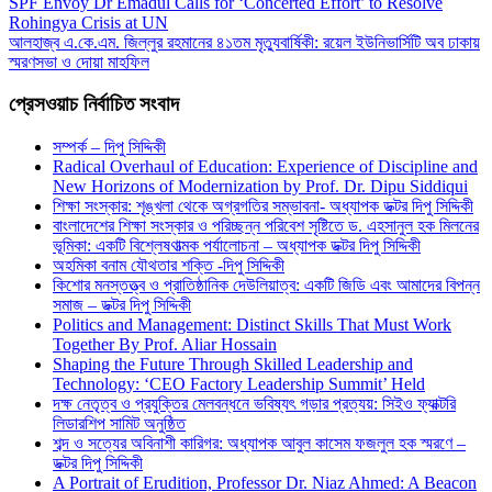
SPF Envoy Dr Emadul Calls for ‘Concerted Effort’ to Resolve
Rohingya Crisis at UN
আলহাজ্ব এ.কে.এম. জিল্লুর রহমানের ৪১তম মৃত্যুবার্ষিকী: রয়েল ইউনিভার্সিটি অব ঢাকায়
স্মরণসভা ও দোয়া মাহফিল
প্রেসওয়াচ নির্বাচিত সংবাদ
সম্পর্ক – দিপু সিদ্দিকী
Radical Overhaul of Education: Experience of Discipline and
New Horizons of Modernization by Prof. Dr. Dipu Siddiqui
শিক্ষা সংস্কার: শৃঙ্খলা থেকে অগ্রগতির সম্ভাবনা- অধ্যাপক ডক্টর দিপু সিদ্দিকী
বাংলাদেশের শিক্ষা সংস্কার ও পরিচ্ছন্ন পরিবেশ সৃষ্টিতে ড. এহসানুল হক মিলনের
ভূমিকা: একটি বিশ্লেষণাত্মক পর্যালোচনা – অধ্যাপক ডক্টর দিপু সিদ্দিকী
অহমিকা বনাম যৌথতার শক্তি -দিপু সিদ্দিকী
কিশোর মনস্তত্ত্ব ও প্রাতিষ্ঠানিক দেউলিয়াত্ব: একটি জিডি এবং আমাদের বিপন্ন
সমাজ – ডক্টর দিপু সিদ্দিকী
Politics and Management: Distinct Skills That Must Work
Together By Prof. Aliar Hossain
Shaping the Future Through Skilled Leadership and
Technology: ‘CEO Factory Leadership Summit’ Held
দক্ষ নেতৃত্ব ও প্রযুক্তির মেলবন্ধনে ভবিষ্যৎ গড়ার প্রত্যয়: সিইও ফ্যাক্টরি
লিডারশিপ সামিট অনুষ্ঠিত
শব্দ ও সত্যের অবিনাশী কারিগর: অধ্যাপক আবুল কাসেম ফজলুল হক স্মরণে –
ডক্টর দিপু সিদ্দিকী
A Portrait of Erudition, Professor Dr. Niaz Ahmed: A Beacon