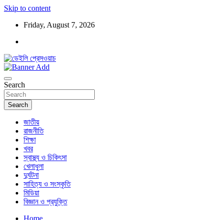
Skip to content
Friday, August 7, 2026
ডেইলি প্রেসওয়াচ মুক্তিযুদ্ধের চেতনায় উদ্বুদ্ধ মুখপত্র
ডেইলি প্রেসওয়াচ
Search
Search
জাতীয়
রাজনীতি
শিক্ষা
খবর
স্বাস্থ্য ও চিকিৎসা
খেলাধুলা
দুর্ঘটনা
সাহিত্য ও সংস্কৃতি
মিডিয়া
বিজ্ঞান ও প্রযুক্তি
Home