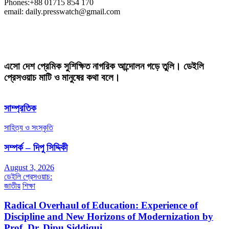
Phones:+88 01715 854 170
email: daily.presswatch@gmail.com
এসো দেশ প্রেমিক সুশিক্ষিত নাগরিক আন্দোলন গড়ে তুলি। ডেইলি
প্রেসওয়াচ মাটি ও মানুষের কথা বলে।
সাম্প্রতিক
সাহিত্য ও সংস্কৃতি
সম্পর্ক – দিপু সিদ্দিকী
August 3, 2026
ডেইলি প্রেসওয়াচ:
জাতীয়
শিক্ষা
Radical Overhaul of Education: Experience of
Discipline and New Horizons of Modernization by
Prof. Dr. Dipu Siddiqui