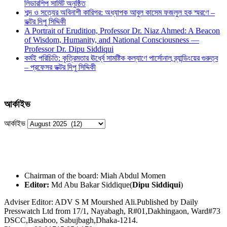
লিডারশিপ সামিট অনুষ্ঠিত
শব্দ ও সত্যের অবিনাশী কারিগর: অধ্যাপক আবুল কাসেম ফজলুল হক স্মরণে –
ডক্টর দিপু সিদ্দিকী
A Portrait of Erudition, Professor Dr. Niaz Ahmed: A Beacon
of Wisdom, Humanity, and National Consciousness —
Professor Dr. Dipu Siddiqui
কর্মই পরিচিতি: কৃত্রিমতার ঊর্ধ্বে সামষ্টিক কল্যাণে পার্সোনাল ব্র্যান্ডিংয়ের গুরুত্ব
– প্রফেসর ডক্টর দিপু সিদ্দিকী
আর্কাইভ
আর্কাইভ
Chairman of the board: Miah Abdul Momen
Editor:
Md Abu Bakar Siddique(
Dipu Siddiqui
)
Adviser Editor: ADV S M Mourshed Ali.Published by Daily
Presswatch Ltd from 17/1, Nayabagh, R#01,Dakhingaon, Ward#73
DSCC,Basaboo, Sabujbagh,Dhaka-1214.