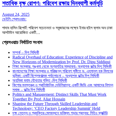
শতাধিক বৃক্ষ রোপণ: পরিবেশ রক্ষায় দিনব্যাপী কর্মসূচি
August 24, 2025
ডেইলি প্রেসওয়াচ:
শাদাব হাসিন রিপোর্ট: পরিবেশ সচেতনতা ও সবুজায়নের লক্ষ্যে ইনার হুইল ক্লাব অব ঢাকা
আপটাউন আয়োজিত একটি…
প্রেসওয়াচ নির্বাচিত সংবাদ
সম্পর্ক – দিপু সিদ্দিকী
Radical Overhaul of Education: Experience of Discipline and
New Horizons of Modernization by Prof. Dr. Dipu Siddiqui
শিক্ষা সংস্কার: শৃঙ্খলা থেকে অগ্রগতির সম্ভাবনা- অধ্যাপক ডক্টর দিপু সিদ্দিকী
বাংলাদেশের শিক্ষা সংস্কার ও পরিচ্ছন্ন পরিবেশ সৃষ্টিতে ড. এহসানুল হক মিলনের
ভূমিকা: একটি বিশ্লেষণাত্মক পর্যালোচনা – অধ্যাপক ডক্টর দিপু সিদ্দিকী
অহমিকা বনাম যৌথতার শক্তি -দিপু সিদ্দিকী
কিশোর মনস্তত্ত্ব ও প্রাতিষ্ঠানিক দেউলিয়াত্ব: একটি জিডি এবং আমাদের বিপন্ন
সমাজ – ডক্টর দিপু সিদ্দিকী
Politics and Management: Distinct Skills That Must Work
Together By Prof. Aliar Hossain
Shaping the Future Through Skilled Leadership and
Technology: ‘CEO Factory Leadership Summit’ Held
দক্ষ নেতৃত্ব ও প্রযুক্তির মেলবন্ধনে ভবিষ্যৎ গড়ার প্রত্যয়: সিইও ফ্যাক্টরি