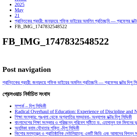
2025
May
21
প্রান্তিকের প্রহরী: জনহৃদয়ে শফিক ভাইয়ের অমলিন প্রতিচ্ছবি — প্রফেসর ডক্টর দ
FB_IMG_1747832548522
FB_IMG_1747832548522
Post navigation
প্রান্তিকের প্রহরী: জনহৃদয়ে শফিক ভাইয়ের অমলিন প্রতিচ্ছবি — প্রফেসর ডক্টর দিপু সিদ
প্রেসওয়াচ নির্বাচিত সংবাদ
সম্পর্ক – দিপু সিদ্দিকী
Radical Overhaul of Education: Experience of Discipline and 
শিক্ষা সংস্কার: শৃঙ্খলা থেকে অগ্রগতির সম্ভাবনা- অধ্যাপক ডক্টর দিপু সিদ্দিকী
বাংলাদেশের শিক্ষা সংস্কার ও পরিচ্ছন্ন পরিবেশ সৃষ্টিতে ড. এহসানুল হক মিলনের ভূম
অহমিকা বনাম যৌথতার শক্তি -দিপু সিদ্দিকী
কিশোর মনস্তত্ত্ব ও প্রাতিষ্ঠানিক দেউলিয়াত্ব: একটি জিডি এবং আমাদের বিপন্ন সমা