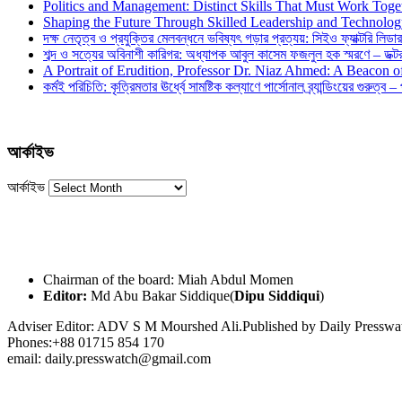
Politics and Management: Distinct Skills That Must Work Toge
Shaping the Future Through Skilled Leadership and Technolo
দক্ষ নেতৃত্ব ও প্রযুক্তির মেলবন্ধনে ভবিষ্যৎ গড়ার প্রত্যয়: সিইও ফ্যাক্টরি লিডার
শব্দ ও সত্যের অবিনাশী কারিগর: অধ্যাপক আবুল কাসেম ফজলুল হক স্মরণে – ডক্টর দ
A Portrait of Erudition, Professor Dr. Niaz Ahmed: A Beacon
কর্মই পরিচিতি: কৃত্রিমতার ঊর্ধ্বে সামষ্টিক কল্যাণে পার্সোনাল ব্র্যান্ডিংয়ের গুরুত্ব –
আর্কাইভ
আর্কাইভ
Chairman of the board: Miah Abdul Momen
Editor:
Md Abu Bakar Siddique(
Dipu Siddiqui
)
Adviser Editor: ADV S M Mourshed Ali.Published by Daily Press
Phones:+88 01715 854 170
email: daily.presswatch@gmail.com