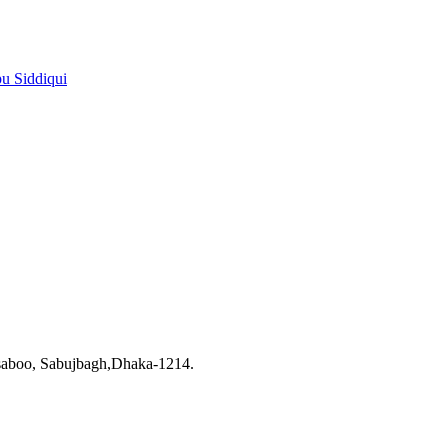
pu Siddiqui
saboo, Sabujbagh,Dhaka-1214.