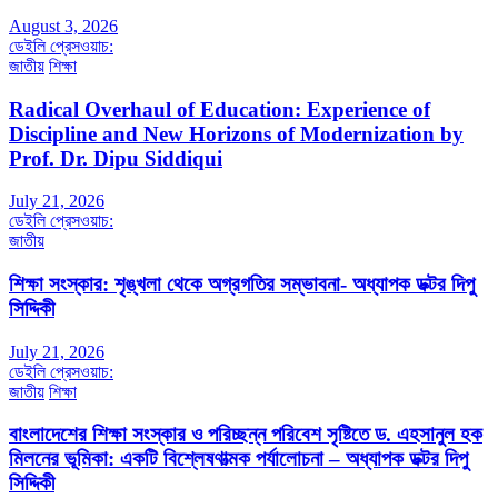
August 3, 2026
ডেইলি প্রেসওয়াচ:
জাতীয়
শিক্ষা
Radical Overhaul of Education: Experience of
Discipline and New Horizons of Modernization by
Prof. Dr. Dipu Siddiqui
July 21, 2026
ডেইলি প্রেসওয়াচ:
জাতীয়
শিক্ষা সংস্কার: শৃঙ্খলা থেকে অগ্রগতির সম্ভাবনা- অধ্যাপক ডক্টর দিপু
সিদ্দিকী
July 21, 2026
ডেইলি প্রেসওয়াচ:
জাতীয়
শিক্ষা
বাংলাদেশের শিক্ষা সংস্কার ও পরিচ্ছন্ন পরিবেশ সৃষ্টিতে ড. এহসানুল হক
মিলনের ভূমিকা: একটি বিশ্লেষণাত্মক পর্যালোচনা – অধ্যাপক ডক্টর দিপু
সিদ্দিকী