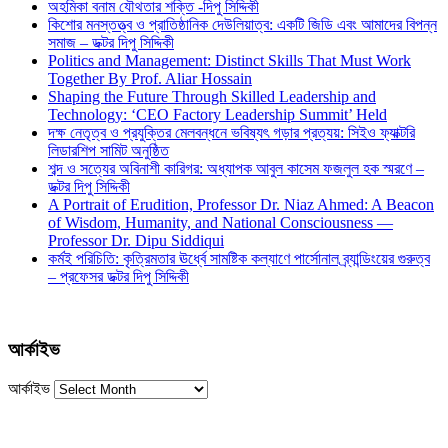
অহমিকা বনাম যৌথতার শক্তি -দিপু সিদ্দিকী
কিশোর মনস্তত্ত্ব ও প্রাতিষ্ঠানিক দেউলিয়াত্ব: একটি জিডি এবং আমাদের বিপন্ন
সমাজ – ডক্টর দিপু সিদ্দিকী
Politics and Management: Distinct Skills That Must Work
Together By Prof. Aliar Hossain
Shaping the Future Through Skilled Leadership and
Technology: ‘CEO Factory Leadership Summit’ Held
দক্ষ নেতৃত্ব ও প্রযুক্তির মেলবন্ধনে ভবিষ্যৎ গড়ার প্রত্যয়: সিইও ফ্যাক্টরি
লিডারশিপ সামিট অনুষ্ঠিত
শব্দ ও সত্যের অবিনাশী কারিগর: অধ্যাপক আবুল কাসেম ফজলুল হক স্মরণে –
ডক্টর দিপু সিদ্দিকী
A Portrait of Erudition, Professor Dr. Niaz Ahmed: A Beacon
of Wisdom, Humanity, and National Consciousness —
Professor Dr. Dipu Siddiqui
কর্মই পরিচিতি: কৃত্রিমতার ঊর্ধ্বে সামষ্টিক কল্যাণে পার্সোনাল ব্র্যান্ডিংয়ের গুরুত্ব
– প্রফেসর ডক্টর দিপু সিদ্দিকী
আর্কাইভ
আর্কাইভ