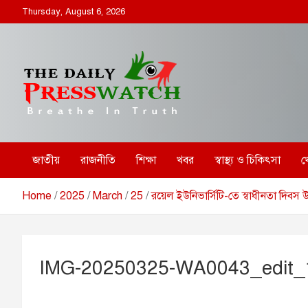
S
Thursday, August 6, 2026
k
i
p
t
o
c
o
ডেইলি প্রেসওয়াচ
ডেইলি প্রেসওয়াচ মুক্তিযুদ্ধের চেতনায় উদ্বুদ্ধ মুখপত্র
n
t
e
জাতীয়
রাজনীতি
শিক্ষা
খবর
স্বাস্থ্য ও চিকিৎসা
খ
n
t
Home
2025
March
25
রয়েল ইউনিভার্সিটি-তে স্বাধীনতা দিবস
IMG-20250325-WA0043_edit