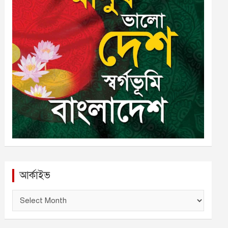
আর্কাইভ
আ
র্কা
ই