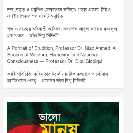
দক্ষ নেতৃত্ব ও প্রযুক্তির মেলবন্ধনে ভবিষ্যৎ গড়ার প্রত্যয়: সিইও
ফ্যাক্টরি লিডারশিপ সামিট অনুষ্ঠিত
শব্দ ও সত্যের অবিনাশী কারিগর: অধ্যাপক আবুল কাসেম ফজলুল
হক স্মরণে – ডক্টর দিপু সিদ্দিকী
A Portrait of Erudition, Professor Dr. Niaz Ahmed: A
Beacon of Wisdom, Humanity, and National
Consciousness — Professor Dr. Dipu Siddiqui
কর্মই পরিচিতি: কৃত্রিমতার ঊর্ধ্বে সামষ্টিক কল্যাণে পার্সোনাল
ব্র্যান্ডিংয়ের গুরুত্ব – প্রফেসর ডক্টর দিপু সিদ্দিকী