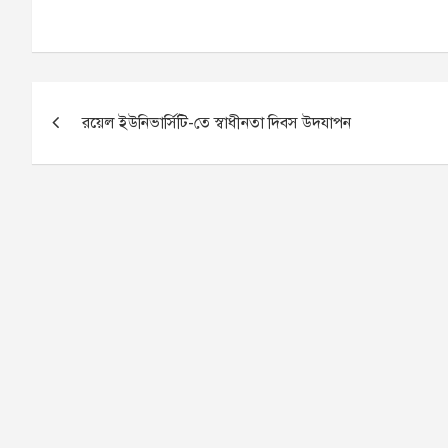
P
রয়েল ইউনিভার্সিটি-তে স্বাধীনতা দিবস উদযাপন
o
s
t
n
a
v
i
g