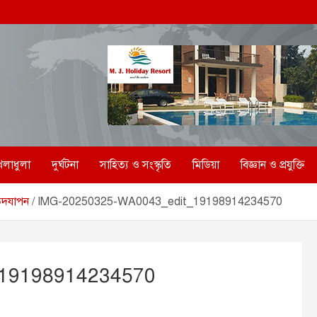
েলাধুলা
দুর্ঘটনা
সাহিত্য ও সংস্কৃতি
মিডিয়া
বিজ্ঞান ও প্রযুক্তি
 উদযাপন
IMG-20250325-WA0043_edit_19198914234570
_19198914234570