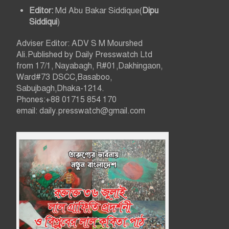
Editor:
Md Abu Bakar Siddique(
Dipu
Siddiqui
)
Adviser Editor: ADV S M Mourshed
Ali.Published by Daily Presswatch Ltd
from 17/1, Nayabagh, R#01,Dakhingaon,
Ward#73 DSCC,Basaboo,
Sabujbagh,Dhaka-1214.
Phones:+88 01715 854 170
email: daily.presswatch@gmail.com