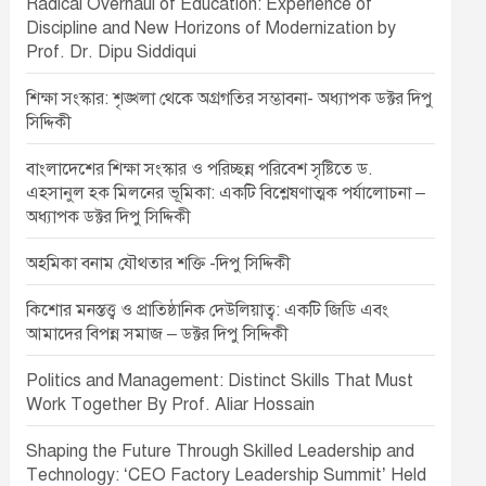
Radical Overhaul of Education: Experience of
Discipline and New Horizons of Modernization by
Prof. Dr. Dipu Siddiqui
শিক্ষা সংস্কার: শৃঙ্খলা থেকে অগ্রগতির সম্ভাবনা- অধ্যাপক ডক্টর দিপু
সিদ্দিকী
বাংলাদেশের শিক্ষা সংস্কার ও পরিচ্ছন্ন পরিবেশ সৃষ্টিতে ড.
এহসানুল হক মিলনের ভূমিকা: একটি বিশ্লেষণাত্মক পর্যালোচনা –
অধ্যাপক ডক্টর দিপু সিদ্দিকী
অহমিকা বনাম যৌথতার শক্তি -দিপু সিদ্দিকী
কিশোর মনস্তত্ত্ব ও প্রাতিষ্ঠানিক দেউলিয়াত্ব: একটি জিডি এবং
আমাদের বিপন্ন সমাজ – ডক্টর দিপু সিদ্দিকী
Politics and Management: Distinct Skills That Must
Work Together By Prof. Aliar Hossain
Shaping the Future Through Skilled Leadership and
Technology: ‘CEO Factory Leadership Summit’ Held