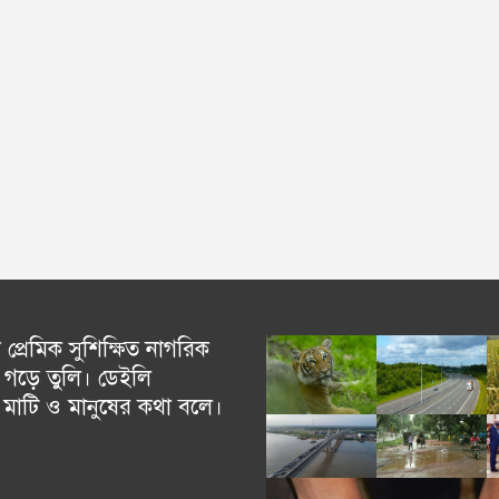
্রেমিক সুশিক্ষিত নাগরিক
গড়ে তুলি। ডেইলি
চ মাটি ও মানুষের কথা বলে।