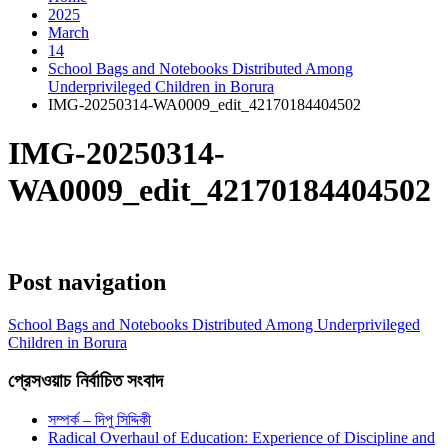
2025
March
14
School Bags and Notebooks Distributed Among
Underprivileged Children in Borura
IMG-20250314-WA0009_edit_42170184404502
IMG-20250314-
WA0009_edit_42170184404502
Post navigation
School Bags and Notebooks Distributed Among Underprivileged
Children in Borura
প্রেসওয়াচ নির্বাচিত সংবাদ
সম্পর্ক – দিপু সিদ্দিকী
Radical Overhaul of Education: Experience of Discipline and