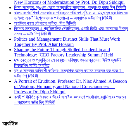
New Horizons of Modernization by Prof. Dr. Dipu Siddiqui
শিক্ষা সংস্কার: শৃঙ্খলা থেকে অগ্রগতির সম্ভাবনা- অধ্যাপক ডক্টর দিপু সিদ্দিকী
বাংলাদেশের শিক্ষা সংস্কার ও পরিচ্ছন্ন পরিবেশ সৃষ্টিতে ড. এহসানুল হক মিলনের
ভূমিকা: একটি বিশ্লেষণাত্মক পর্যালোচনা – অধ্যাপক ডক্টর দিপু সিদ্দিকী
অহমিকা বনাম যৌথতার শক্তি -দিপু সিদ্দিকী
কিশোর মনস্তত্ত্ব ও প্রাতিষ্ঠানিক দেউলিয়াত্ব: একটি জিডি এবং আমাদের বিপন্ন
সমাজ – ডক্টর দিপু সিদ্দিকী
Politics and Management: Distinct Skills That Must Work
Together By Prof. Aliar Hossain
Shaping the Future Through Skilled Leadership and
Technology: ‘CEO Factory Leadership Summit’ Held
দক্ষ নেতৃত্ব ও প্রযুক্তির মেলবন্ধনে ভবিষ্যৎ গড়ার প্রত্যয়: সিইও ফ্যাক্টরি
লিডারশিপ সামিট অনুষ্ঠিত
শব্দ ও সত্যের অবিনাশী কারিগর: অধ্যাপক আবুল কাসেম ফজলুল হক স্মরণে –
ডক্টর দিপু সিদ্দিকী
A Portrait of Erudition, Professor Dr. Niaz Ahmed: A Beacon
of Wisdom, Humanity, and National Consciousness —
Professor Dr. Dipu Siddiqui
কর্মই পরিচিতি: কৃত্রিমতার ঊর্ধ্বে সামষ্টিক কল্যাণে পার্সোনাল ব্র্যান্ডিংয়ের গুরুত্ব
– প্রফেসর ডক্টর দিপু সিদ্দিকী
আর্কাইভ