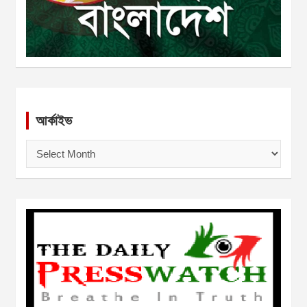
আর্কাইভ
আ
র্কা
ই
ভ