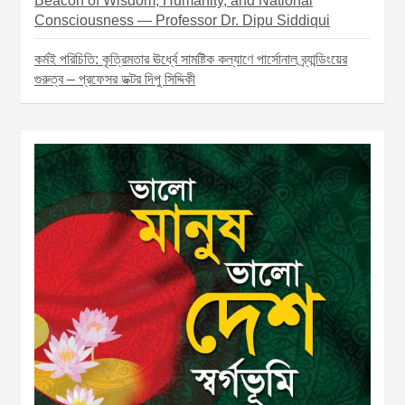
Beacon of Wisdom, Humanity, and National
Consciousness — Professor Dr. Dipu Siddiqui
কর্মই পরিচিতি: কৃত্রিমতার ঊর্ধ্বে সামষ্টিক কল্যাণে পার্সোনাল ব্র্যান্ডিংয়ের
গুরুত্ব – প্রফেসর ডক্টর দিপু সিদ্দিকী