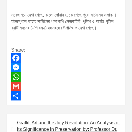
সরেজমিনে দেখা গেছে, কালো ধোঁয়ায় ঢেকে গেছে পুরো সচিবালয় এলাকা।
ঘটনাস্থলে ফায়ার সার্ভিসের পাশাপাশি সেনাবাহিনী, পুলিশ ও আর্মড পুলিশ
ব্যাটালিয়নের (এপিবিএন) সদস্যদের উপস্থিতি দেখা গেছে।
Share:
F
a
M
c
e
W
e
s
h
G
b
s
a
m
S
o
e
t
a
h
Graffiti Art and the July Revolution: An Analysis of
P
o
n
s
i
a
its Significance in Preservation by: Professor Dr.