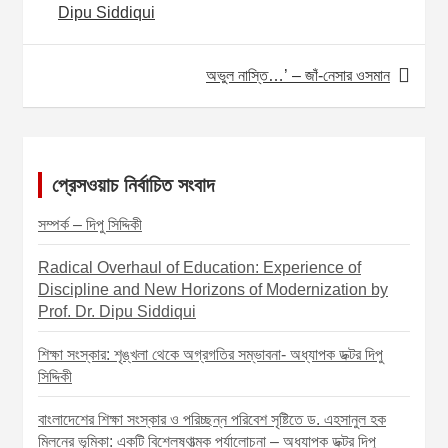
o
k
g
A
l
r
Dipu Siddiqui
s
e
p
e
t
r
p
অভুল নাস্তি…’ – জাঁ-নেসার ওসমান
n
a
v
প্রেসওয়াচ নির্বাচিত সংবাদ
i
সম্পর্ক – দিপু সিদ্দিকী
g
a
Radical Overhaul of Education: Experience of
t
Discipline and New Horizons of Modernization by
Prof. Dr. Dipu Siddiqui
i
o
শিক্ষা সংস্কার: শৃঙ্খলা থেকে অগ্রগতির সম্ভাবনা- অধ্যাপক ডক্টর দিপু
সিদ্দিকী
n
বাংলাদেশের শিক্ষা সংস্কার ও পরিচ্ছন্ন পরিবেশ সৃষ্টিতে ড. এহসানুল হক
মিলনের ভূমিকা: একটি বিশ্লেষণাত্মক পর্যালোচনা – অধ্যাপক ডক্টর দিপু