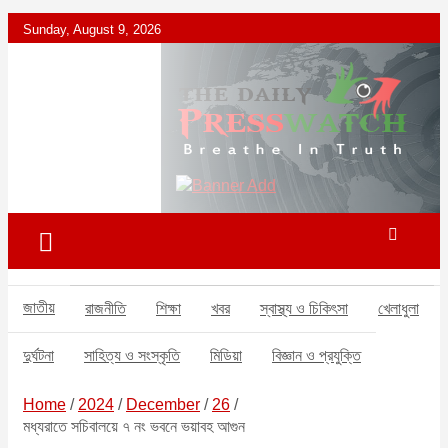
S
Sunday, August 9, 2026
k
i
p
t
o
c
ডেইলি প্রেসওয়াচ মুক্তিযুদ্ধের চেতনায় উদ্বুদ্ধ মুখপত্র
ডেইলি প্রেসওয়াচ
o
n
t
e
n
t
জাতীয়
রাজনীতি
শিক্ষা
খবর
স্বাস্থ্য ও চিকিৎসা
খেলাধুলা
দুর্ঘটনা
সাহিত্য ও সংস্কৃতি
মিডিয়া
বিজ্ঞান ও প্রযুক্তি
Home
2024
December
26
মধ্যরাতে সচিবালয়ে ৭ নং ভবনে ভয়াবহ আগুন