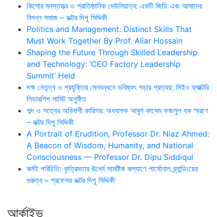
কিশোর মনস্তত্ত্ব ও প্রাতিষ্ঠানিক দেউলিয়াত্ব: একটি জিডি এবং আমাদের
বিপন্ন সমাজ – ডক্টর দিপু সিদ্দিকী
Politics and Management: Distinct Skills That
Must Work Together By Prof. Aliar Hossain
Shaping the Future Through Skilled Leadership
and Technology: ‘CEO Factory Leadership
Summit’ Held
দক্ষ নেতৃত্ব ও প্রযুক্তির মেলবন্ধনে ভবিষ্যৎ গড়ার প্রত্যয়: সিইও ফ্যাক্টরি
লিডারশিপ সামিট অনুষ্ঠিত
শব্দ ও সত্যের অবিনাশী কারিগর: অধ্যাপক আবুল কাসেম ফজলুল হক স্মরণে
– ডক্টর দিপু সিদ্দিকী
A Portrait of Erudition, Professor Dr. Niaz Ahmed:
A Beacon of Wisdom, Humanity, and National
Consciousness — Professor Dr. Dipu Siddiqui
কর্মই পরিচিতি: কৃত্রিমতার ঊর্ধ্বে সামষ্টিক কল্যাণে পার্সোনাল ব্র্যান্ডিংয়ের
গুরুত্ব – প্রফেসর ডক্টর দিপু সিদ্দিকী
আর্কাইভ