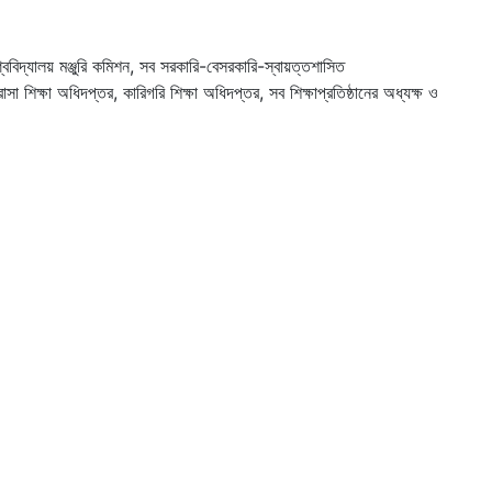
শ্ববিদ্যালয় মঞ্জুরি কমিশন, সব সরকারি-বেসরকারি-স্বায়ত্তশাসিত
রাসা শিক্ষা অধিদপ্তর, কারিগরি শিক্ষা অধিদপ্তর, সব শিক্ষাপ্রতিষ্ঠানের অধ্যক্ষ ও