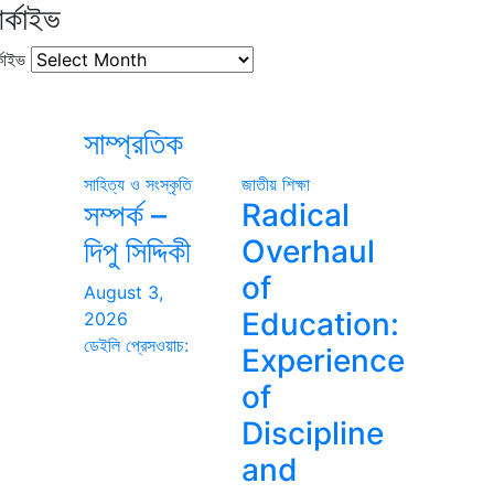
র্কাইভ
কাইভ
সাম্প্রতিক
সাহিত্য ও সংস্কৃতি
জাতীয়
শিক্ষা
সম্পর্ক –
Radical
দিপু সিদ্দিকী
Overhaul
of
August 3,
Education:
2026
ডেইলি প্রেসওয়াচ:
Experience
of
Discipline
and