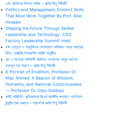
এবং আমাদের বিপন্ন সমাজ – ডক্টর দিপু সিদ্দিকী
Politics and Management: Distinct Skills
That Must Work Together By Prof. Aliar
Hossain
Shaping the Future Through Skilled
Leadership and Technology: ‘CEO
Factory Leadership Summit’ Held
দক্ষ নেতৃত্ব ও প্রযুক্তির মেলবন্ধনে ভবিষ্যৎ গড়ার প্রত্যয়:
সিইও ফ্যাক্টরি লিডারশিপ সামিট অনুষ্ঠিত
শব্দ ও সত্যের অবিনাশী কারিগর: অধ্যাপক আবুল কাসেম
ফজলুল হক স্মরণে – ডক্টর দিপু সিদ্দিকী
A Portrait of Erudition, Professor Dr.
Niaz Ahmed: A Beacon of Wisdom,
Humanity, and National Consciousness
— Professor Dr. Dipu Siddiqui
কর্মই পরিচিতি: কৃত্রিমতার ঊর্ধ্বে সামষ্টিক কল্যাণে পার্সোনাল
ব্র্যান্ডিংয়ের গুরুত্ব – প্রফেসর ডক্টর দিপু সিদ্দিকী