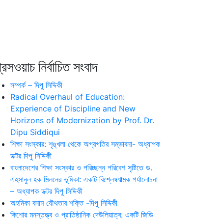
রেসওয়াচ নির্বাচিত সংবাদ
সম্পর্ক – দিপু সিদ্দিকী
Radical Overhaul of Education:
Experience of Discipline and New
Horizons of Modernization by Prof. Dr.
Dipu Siddiqui
শিক্ষা সংস্কার: শৃঙ্খলা থেকে অগ্রগতির সম্ভাবনা- অধ্যাপক
ডক্টর দিপু সিদ্দিকী
বাংলাদেশের শিক্ষা সংস্কার ও পরিচ্ছন্ন পরিবেশ সৃষ্টিতে ড.
এহসানুল হক মিলনের ভূমিকা: একটি বিশ্লেষণাত্মক পর্যালোচনা
– অধ্যাপক ডক্টর দিপু সিদ্দিকী
অহমিকা বনাম যৌথতার শক্তি -দিপু সিদ্দিকী
কিশোর মনস্তত্ত্ব ও প্রাতিষ্ঠানিক দেউলিয়াত্ব: একটি জিডি