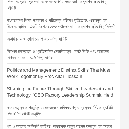
শিক্ষা সংস্কার: শৃঙ্খলা থেকে অগ্রগতির সম্ভাবনা- অধ্যাপক ডক্টর দিপু
সিদ্দিকী
বাংলাদেশের শিক্ষা সংস্কার ও পরিচ্ছন্ন পরিবেশ সৃষ্টিতে ড. এহসানুল হক
মিলনের ভূমিকা: একটি বিশ্লেষণাত্মক পর্যালোচনা – অধ্যাপক ডক্টর দিপু সিদ্দিকী
অহমিকা বনাম যৌথতার শক্তি -দিপু সিদ্দিকী
কিশোর মনস্তত্ত্ব ও প্রাতিষ্ঠানিক দেউলিয়াত্ব: একটি জিডি এবং আমাদের
বিপন্ন সমাজ – ডক্টর দিপু সিদ্দিকী
Politics and Management: Distinct Skills That Must
Work Together By Prof. Aliar Hossain
Shaping the Future Through Skilled Leadership and
Technology: ‘CEO Factory Leadership Summit’ Held
দক্ষ নেতৃত্ব ও প্রযুক্তির মেলবন্ধনে ভবিষ্যৎ গড়ার প্রত্যয়: সিইও ফ্যাক্টরি
লিডারশিপ সামিট অনুষ্ঠিত
শব্দ ও সত্যের অবিনাশী কারিগর: অধ্যাপক আবুল কাসেম ফজলুল হক স্মরণে