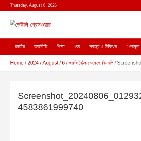
S
Thursday, August 6, 2026
k
i
p
t
ডেইলি প্রেসওয়াচ মুক্তিযুদ্ধের চেতনায় উদ্বুদ্ধ মুখপত্র
ডেইলি প্রেসওয়াচ
o
c
জাতীয়
রাজনীতি
শিক্ষা
খবর
স্বাস্থ্য ও চিকিৎসা
খেলাধুলা
o
n
Home
2024
August
6
জরুরি বৈঠক ডেকেছে বিএনপি
Screensh
t
e
n
t
Screenshot_20240806_012932
4583861999740