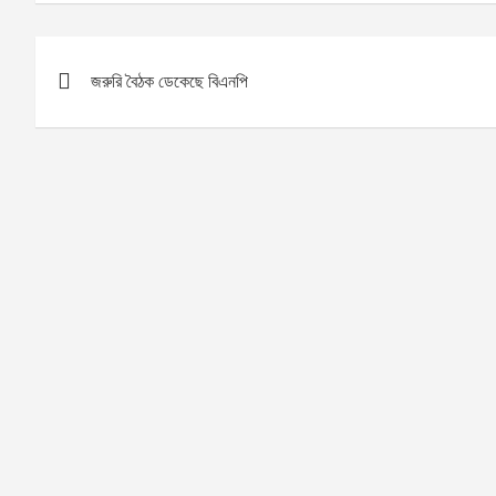
P
জরুরি বৈঠক ডেকেছে বিএনপি
o
s
t
n
a
v
i
g
a