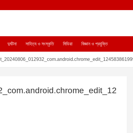
দুর্ঘটনা
সাহিত্য ও সংস্কৃতি
মিডিয়া
বিজ্ঞান ও প্রযুক্তি
ot_20240806_012932_com.android.chrome_edit_1245838619
_com.android.chrome_edit_12