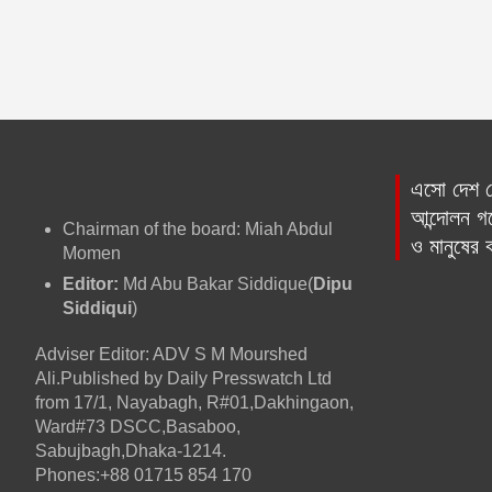
এসো দেশ প্
আন্দোলন গড়
Chairman of the board: Miah Abdul
ও মানুষের
Momen
Editor:
Md Abu Bakar Siddique(
Dipu
Siddiqui
)
Adviser Editor: ADV S M Mourshed
Ali.Published by Daily Presswatch Ltd
from 17/1, Nayabagh, R#01,Dakhingaon,
Ward#73 DSCC,Basaboo,
Sabujbagh,Dhaka-1214.
Phones:+88 01715 854 170