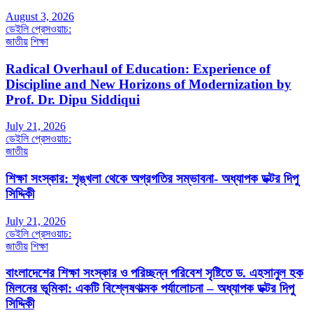
August 3, 2026
ডেইলি প্রেসওয়াচ:
জাতীয়
শিক্ষা
Radical Overhaul of Education: Experience of
Discipline and New Horizons of Modernization by
Prof. Dr. Dipu Siddiqui
July 21, 2026
ডেইলি প্রেসওয়াচ:
জাতীয়
শিক্ষা সংস্কার: শৃঙ্খলা থেকে অগ্রগতির সম্ভাবনা- অধ্যাপক ডক্টর দিপু
সিদ্দিকী
July 21, 2026
ডেইলি প্রেসওয়াচ:
জাতীয়
শিক্ষা
বাংলাদেশের শিক্ষা সংস্কার ও পরিচ্ছন্ন পরিবেশ সৃষ্টিতে ড. এহসানুল হক
মিলনের ভূমিকা: একটি বিশ্লেষণাত্মক পর্যালোচনা – অধ্যাপক ডক্টর দিপু
সিদ্দিকী