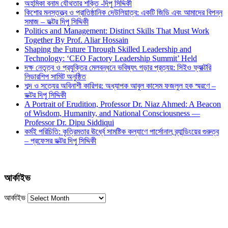
অহমিকা বনাম যৌথতার শক্তি -দিপু সিদ্দিকী
কিশোর মনস্তত্ত্ব ও প্রাতিষ্ঠানিক দেউলিয়াত্ব: একটি জিডি এবং আমাদের বিপন্ন
সমাজ – ডক্টর দিপু সিদ্দিকী
Politics and Management: Distinct Skills That Must Work
Together By Prof. Aliar Hossain
Shaping the Future Through Skilled Leadership and
Technology: ‘CEO Factory Leadership Summit’ Held
দক্ষ নেতৃত্ব ও প্রযুক্তির মেলবন্ধনে ভবিষ্যৎ গড়ার প্রত্যয়: সিইও ফ্যাক্টরি
লিডারশিপ সামিট অনুষ্ঠিত
শব্দ ও সত্যের অবিনাশী কারিগর: অধ্যাপক আবুল কাসেম ফজলুল হক স্মরণে –
ডক্টর দিপু সিদ্দিকী
A Portrait of Erudition, Professor Dr. Niaz Ahmed: A Beacon
of Wisdom, Humanity, and National Consciousness —
Professor Dr. Dipu Siddiqui
কর্মই পরিচিতি: কৃত্রিমতার ঊর্ধ্বে সামষ্টিক কল্যাণে পার্সোনাল ব্র্যান্ডিংয়ের গুরুত্ব
– প্রফেসর ডক্টর দিপু সিদ্দিকী
আর্কাইভ
আর্কাইভ