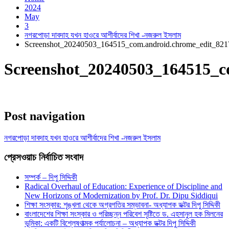
2024
May
3
নগরপোড়া দাবদাহ যখন হাওরে আশীর্বাদের শিখা -নজরুল ইসলাম
Screenshot_20240503_164515_com.android.chrome_edit_82
Screenshot_20240503_164515_c
Post navigation
নগরপোড়া দাবদাহ যখন হাওরে আশীর্বাদের শিখা -নজরুল ইসলাম
প্রেসওয়াচ নির্বাচিত সংবাদ
সম্পর্ক – দিপু সিদ্দিকী
Radical Overhaul of Education: Experience of Discipline and
New Horizons of Modernization by Prof. Dr. Dipu Siddiqui
শিক্ষা সংস্কার: শৃঙ্খলা থেকে অগ্রগতির সম্ভাবনা- অধ্যাপক ডক্টর দিপু সিদ্দিকী
বাংলাদেশের শিক্ষা সংস্কার ও পরিচ্ছন্ন পরিবেশ সৃষ্টিতে ড. এহসানুল হক মিলনের
ভূমিকা: একটি বিশ্লেষণাত্মক পর্যালোচনা – অধ্যাপক ডক্টর দিপু সিদ্দিকী