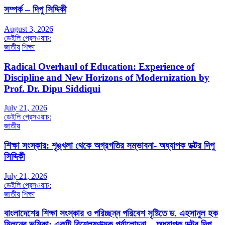
সম্পর্ক – দিপু সিদ্দিকী
August 3, 2026
ডেইলি প্রেসওয়াচ:
জাতীয়
শিক্ষা
Radical Overhaul of Education: Experience of
Discipline and New Horizons of Modernization by
Prof. Dr. Dipu Siddiqui
July 21, 2026
ডেইলি প্রেসওয়াচ:
জাতীয়
শিক্ষা সংস্কার: শৃঙ্খলা থেকে অগ্রগতির সম্ভাবনা- অধ্যাপক ডক্টর দিপু
সিদ্দিকী
July 21, 2026
ডেইলি প্রেসওয়াচ:
জাতীয়
শিক্ষা
বাংলাদেশের শিক্ষা সংস্কার ও পরিচ্ছন্ন পরিবেশ সৃষ্টিতে ড. এহসানুল হক
মিলনের ভূমিকা: একটি বিশ্লেষণাত্মক পর্যালোচনা – অধ্যাপক ডক্টর দিপু