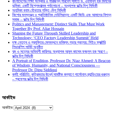
বাংলাদেশের শিক্ষা সংস্কার ও পরিচ্ছন্ন পরিবেশ সৃষ্টিতে ড. এহসানুল হক মিলনের
ভূমিকা: একটি বিশ্লেষণাত্মক পর্যালোচনা – অধ্যাপক ডক্টর দিপু সিদ্দিকী
অহমিকা বনাম যৌথতার শক্তি -দিপু সিদ্দিকী
কিশোর মনস্তত্ত্ব ও প্রাতিষ্ঠানিক দেউলিয়াত্ব: একটি জিডি এবং আমাদের বিপন্ন
সমাজ – ডক্টর দিপু সিদ্দিকী
Politics and Management: Distinct Skills That Must Work
Together By Prof. Aliar Hossain
Shaping the Future Through Skilled Leadership and
Technology: ‘CEO Factory Leadership Summit’ Held
দক্ষ নেতৃত্ব ও প্রযুক্তির মেলবন্ধনে ভবিষ্যৎ গড়ার প্রত্যয়: সিইও ফ্যাক্টরি
লিডারশিপ সামিট অনুষ্ঠিত
শব্দ ও সত্যের অবিনাশী কারিগর: অধ্যাপক আবুল কাসেম ফজলুল হক স্মরণে –
ডক্টর দিপু সিদ্দিকী
A Portrait of Erudition, Professor Dr. Niaz Ahmed: A Beacon
of Wisdom, Humanity, and National Consciousness —
Professor Dr. Dipu Siddiqui
কর্মই পরিচিতি: কৃত্রিমতার ঊর্ধ্বে সামষ্টিক কল্যাণে পার্সোনাল ব্র্যান্ডিংয়ের গুরুত্ব
– প্রফেসর ডক্টর দিপু সিদ্দিকী
আর্কাইভ
আর্কাইভ