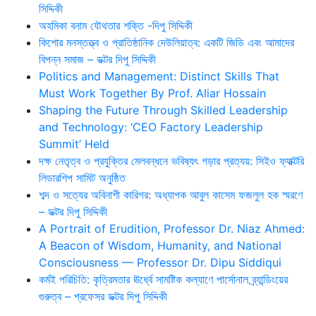
সিদ্দিকী
অহমিকা বনাম যৌথতার শক্তি -দিপু সিদ্দিকী
কিশোর মনস্তত্ত্ব ও প্রাতিষ্ঠানিক দেউলিয়াত্ব: একটি জিডি এবং আমাদের
বিপন্ন সমাজ – ডক্টর দিপু সিদ্দিকী
Politics and Management: Distinct Skills That
Must Work Together By Prof. Aliar Hossain
Shaping the Future Through Skilled Leadership
and Technology: ‘CEO Factory Leadership
Summit’ Held
দক্ষ নেতৃত্ব ও প্রযুক্তির মেলবন্ধনে ভবিষ্যৎ গড়ার প্রত্যয়: সিইও ফ্যাক্টরি
লিডারশিপ সামিট অনুষ্ঠিত
শব্দ ও সত্যের অবিনাশী কারিগর: অধ্যাপক আবুল কাসেম ফজলুল হক স্মরণে
– ডক্টর দিপু সিদ্দিকী
A Portrait of Erudition, Professor Dr. Niaz Ahmed:
A Beacon of Wisdom, Humanity, and National
Consciousness — Professor Dr. Dipu Siddiqui
কর্মই পরিচিতি: কৃত্রিমতার ঊর্ধ্বে সামষ্টিক কল্যাণে পার্সোনাল ব্র্যান্ডিংয়ের
গুরুত্ব – প্রফেসর ডক্টর দিপু সিদ্দিকী