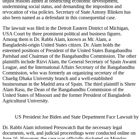
unjust reasons aimed at obstructing economic development,
undermining social status, and demanding the imposition and
revocation of visa policies. Secretary of State Antony Blinken has
also been named as a defendant in this consequential case.
The lawsuit was filed in the Detroit Eastern District of Michigan,
USA Court by three prominent political and business figures.
Among them is Dr. Rabbi Alam, known as Mr. Alam, a
Bangladeshi-origin United States citizen. Dr. Alam holds the
esteemed positions of President of the United States Bangabandhu
Parishad and Chairman of the Bangabandhu Commission. The other
plaintiffs include Rizvi Alam, the General Secretary of Spain Awami
League, and the International Affairs Secretary of the Bangabandhu
Commission, who was formerly an organizing secretary of the
Chaelig Dhaka University branch and a well-established
businessman in the Madrid area of Spain. The third plaintiff is Shere
Alam Rasu, the Dean of the Bangabandhu Commission of the
United States of Missouri and the former President of Bangladesh
Agricultural University.
US President Joe Biden and State Department Face Lawsuit b
Dr. Rabbi Alam informed Presswatch that the necessary legal
documents, writ, and judicial proceedings were conducted online on
June 16. However, the case was officially docketed on Monday,