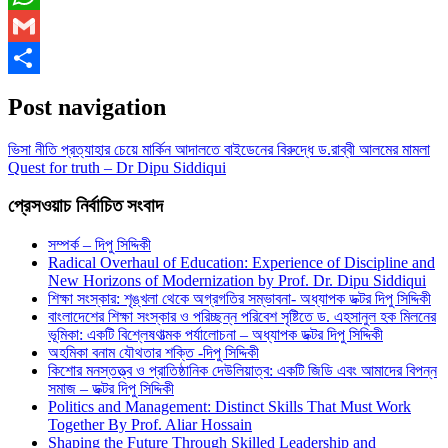
WhatsApp
Gmail
Share
Post navigation
ভিসা নীতি প্রত্যাহার চেয়ে মার্কিন আদালতে বাইডেনের বিরুদ্ধে ড.রাব্বী আলমের মামলা
Quest for truth – Dr Dipu Siddiqui
প্রেসওয়াচ নির্বাচিত সংবাদ
সম্পর্ক – দিপু সিদ্দিকী
Radical Overhaul of Education: Experience of Discipline and
New Horizons of Modernization by Prof. Dr. Dipu Siddiqui
শিক্ষা সংস্কার: শৃঙ্খলা থেকে অগ্রগতির সম্ভাবনা- অধ্যাপক ডক্টর দিপু সিদ্দিকী
বাংলাদেশের শিক্ষা সংস্কার ও পরিচ্ছন্ন পরিবেশ সৃষ্টিতে ড. এহসানুল হক মিলনের
ভূমিকা: একটি বিশ্লেষণাত্মক পর্যালোচনা – অধ্যাপক ডক্টর দিপু সিদ্দিকী
অহমিকা বনাম যৌথতার শক্তি -দিপু সিদ্দিকী
কিশোর মনস্তত্ত্ব ও প্রাতিষ্ঠানিক দেউলিয়াত্ব: একটি জিডি এবং আমাদের বিপন্ন
সমাজ – ডক্টর দিপু সিদ্দিকী
Politics and Management: Distinct Skills That Must Work
Together By Prof. Aliar Hossain
Shaping the Future Through Skilled Leadership and