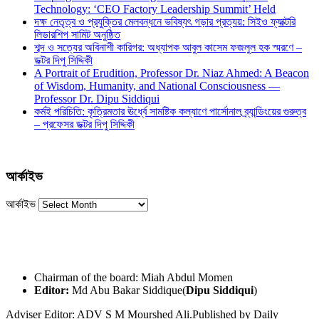
Technology: ‘CEO Factory Leadership Summit’ Held
দক্ষ নেতৃত্ব ও প্রযুক্তির মেলবন্ধনে ভবিষ্যৎ গড়ার প্রত্যয়: সিইও ফ্যাক্টরি
লিডারশিপ সামিট অনুষ্ঠিত
শব্দ ও সত্যের অবিনাশী কারিগর: অধ্যাপক আবুল কাসেম ফজলুল হক স্মরণে –
ডক্টর দিপু সিদ্দিকী
A Portrait of Erudition, Professor Dr. Niaz Ahmed: A Beacon
of Wisdom, Humanity, and National Consciousness —
Professor Dr. Dipu Siddiqui
কর্মই পরিচিতি: কৃত্রিমতার ঊর্ধ্বে সামষ্টিক কল্যাণে পার্সোনাল ব্র্যান্ডিংয়ের গুরুত্ব
– প্রফেসর ডক্টর দিপু সিদ্দিকী
আর্কাইভ
আর্কাইভ
Chairman of the board: Miah Abdul Momen
Editor:
Md Abu Bakar Siddique(
Dipu Siddiqui
)
Adviser Editor: ADV S M Mourshed Ali.Published by Daily