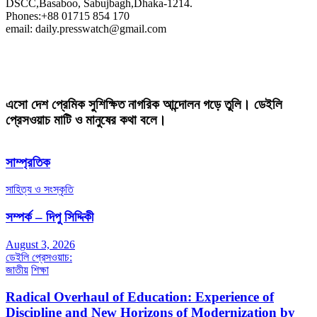
DSCC,Basaboo, Sabujbagh,Dhaka-1214.
Phones:+88 01715 854 170
email: daily.presswatch@gmail.com
এসো দেশ প্রেমিক সুশিক্ষিত নাগরিক আন্দোলন গড়ে তুলি। ডেইলি
প্রেসওয়াচ মাটি ও মানুষের কথা বলে।
সাম্প্রতিক
সাহিত্য ও সংস্কৃতি
সম্পর্ক – দিপু সিদ্দিকী
August 3, 2026
ডেইলি প্রেসওয়াচ:
জাতীয়
শিক্ষা
Radical Overhaul of Education: Experience of
Discipline and New Horizons of Modernization by