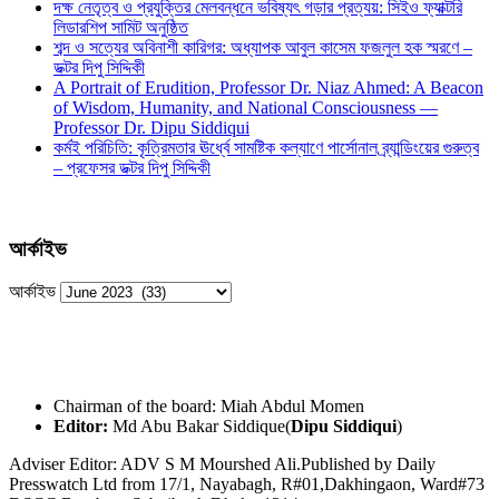
দক্ষ নেতৃত্ব ও প্রযুক্তির মেলবন্ধনে ভবিষ্যৎ গড়ার প্রত্যয়: সিইও ফ্যাক্টরি
লিডারশিপ সামিট অনুষ্ঠিত
শব্দ ও সত্যের অবিনাশী কারিগর: অধ্যাপক আবুল কাসেম ফজলুল হক স্মরণে –
ডক্টর দিপু সিদ্দিকী
A Portrait of Erudition, Professor Dr. Niaz Ahmed: A Beacon
of Wisdom, Humanity, and National Consciousness —
Professor Dr. Dipu Siddiqui
কর্মই পরিচিতি: কৃত্রিমতার ঊর্ধ্বে সামষ্টিক কল্যাণে পার্সোনাল ব্র্যান্ডিংয়ের গুরুত্ব
– প্রফেসর ডক্টর দিপু সিদ্দিকী
আর্কাইভ
আর্কাইভ
Chairman of the board: Miah Abdul Momen
Editor:
Md Abu Bakar Siddique(
Dipu Siddiqui
)
Adviser Editor: ADV S M Mourshed Ali.Published by Daily
Presswatch Ltd from 17/1, Nayabagh, R#01,Dakhingaon, Ward#73