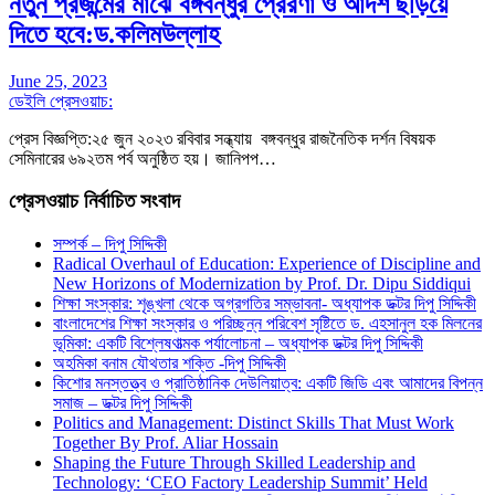
নতুন প্রজন্মের মাঝে বঙ্গবন্ধুর প্রেরণা ও আদর্শ ছড়িয়ে
দিতে হবে:ড.কলিমউল্লাহ
June 25, 2023
ডেইলি প্রেসওয়াচ:
প্রেস বিজ্ঞপ্তি:২৫ জুন ২০২৩ রবিবার সন্ধ্যায় বঙ্গবন্ধুর রাজনৈতিক দর্শন বিষয়ক
সেমিনারের ৬৯২তম পর্ব অনুষ্ঠিত হয়। জানিপপ…
প্রেসওয়াচ নির্বাচিত সংবাদ
সম্পর্ক – দিপু সিদ্দিকী
Radical Overhaul of Education: Experience of Discipline and
New Horizons of Modernization by Prof. Dr. Dipu Siddiqui
শিক্ষা সংস্কার: শৃঙ্খলা থেকে অগ্রগতির সম্ভাবনা- অধ্যাপক ডক্টর দিপু সিদ্দিকী
বাংলাদেশের শিক্ষা সংস্কার ও পরিচ্ছন্ন পরিবেশ সৃষ্টিতে ড. এহসানুল হক মিলনের
ভূমিকা: একটি বিশ্লেষণাত্মক পর্যালোচনা – অধ্যাপক ডক্টর দিপু সিদ্দিকী
অহমিকা বনাম যৌথতার শক্তি -দিপু সিদ্দিকী
কিশোর মনস্তত্ত্ব ও প্রাতিষ্ঠানিক দেউলিয়াত্ব: একটি জিডি এবং আমাদের বিপন্ন
সমাজ – ডক্টর দিপু সিদ্দিকী
Politics and Management: Distinct Skills That Must Work
Together By Prof. Aliar Hossain
Shaping the Future Through Skilled Leadership and
Technology: ‘CEO Factory Leadership Summit’ Held