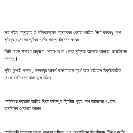
সভাপতির বক্তৃতায় ড.কলিমউল্লাহ বক্তব্যের শুরুতে জাতির পিতা বঙ্গবন্ধু শেখ
মুজিবুর রহমানের স্মৃতির প্রতি শ্রদ্ধা নিবেদন করেন।
তিনি বলেন,সাধারণ মানুষকে শোষণ-বঞ্চনা থেকে মুক্তির আলোয় আনতে চেয়েছিলেন
বঙ্গবন্ধু।
সুবীর কুশারী বলেন , বঙ্গবন্ধুর আদর্শ বাস্তবায়নে ব্যর্থ হলে ইতিহাস বিকৃতিকারীরা
আরো বেশি বেপরোয়া হয়ে উঠবে।
সেমিনারে বক্তারা জাতির পিতা বঙ্গবন্ধুর দ্বিতীয় পুত্র শেখ জামালের ৭০তম
জন্মদিনের শুভেচ্ছা জানান।
সেমিনারটি সঞ্চালনা করেন বঙ্গবন্ধু কমিশন এবং আমেরিকার মিলেনিয়াম টিভি’র কান্ট্রি